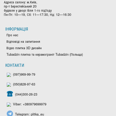
Адреса салону: м.Київ,
пр-т Берестейський 20
будівля у дворі біля 1-го під'їзду
Пн-Пт: 10—19, Сб: 11—17:30, Нд: 12—16:30
ІНФОРМАЦІЯ
Про нас
Відповіді на запитання
Відео плитка 3D дизайн
Tubadzin плитка та керамограніт Tubadzin (Польща)
КОНТАКТИ
(097)969-99-79
(050)828-97-63
(044)300-26-23
Viber: +380979699979
Telegram: plitka_eu