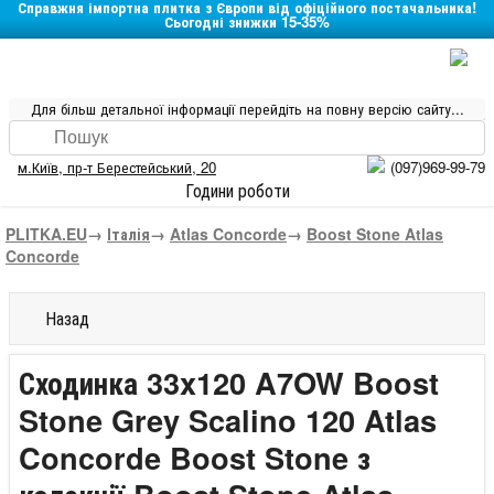
Справжня імпортна плитка з Європи від офіційного постачальника!
Сьогодні знижки 15-35%
Для більш детальної інформації перейдіть на повну версію сайту...
м.Київ
,
пр-т Берестейський, 20
(097)969-99-79
Години роботи
PLITKA.EU
→
Італія
→
Atlas Concorde
→
Boost Stone Atlas
Concorde
Назад
Сходинка 33x120 A7OW Boost
Stone Grey Scalino 120 Atlas
Concorde Boost Stone з