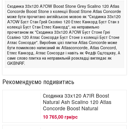
Сходинка 33x120 A7OW Boost Stone Grey Scalino 120 Atlas
Concorde Boost Stone з колекції Boost Stone Atlas Concorde
може бути прочитано англійською мовою як "Сходинка 33x120
A7OW Буст Стан Грей Сколіно 120 Етлес Канкорд Буст Стан з
колекції Буст Стан Етлес Канкорд", на неправильно
прочитаном як "Сходинка 33x120 A7OW Буст Стоне Греі
Ссаліно 120 Атлас Сонсорде Буст Стоне з колекції Буст Стоне
Атлас Сонсорде". Виробник цієї плитки Atlas Concorde може
бути помилково написаний як Atlasconcorde, Atlas Concord,
Етлес Канкорд, Атлас Сонсорде і навіть як Федфі Сщтсщкву, А
саме слово плитка на неправильній розкладці виглядає як
GKBNRF.
Рекомендуємо подивитись
Сходинка 33x120 A7IR Boost
Natural Ash Scalino 120 Atlas
Concorde Boost Natural
10 765,00 грн/pc