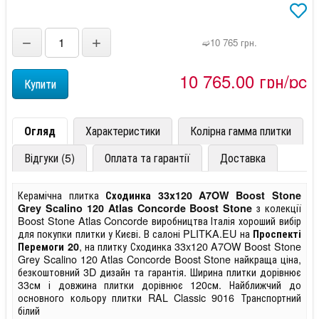
−
+
➫10 765 грн.
10 765,00 грн/pc
Огляд
Характеристики
Колірна гамма плитки
Відгуки (5)
Оплата та гарантії
Доставка
Керамічна плитка
Сходинка 33x120 A7OW Boost Stone
з колекції
Grey Scalino 120 Atlas Concorde Boost Stone
Boost Stone Atlas Concorde виробництва Італія хороший вибір
для покупки плитки у Києві. В салоні PLITKA.EU на
Проспекті
, на плитку Сходинка 33x120 A7OW Boost Stone
Перемоги 20
Grey Scalino 120 Atlas Concorde Boost Stone найкраща ціна,
безкоштовний 3D дизайн та гарантія. Ширина плитки дорівнює
33см і довжина плитки дорівнює 120см. Найближчий до
основного кольору плитки RAL Classic 9016 Транспортний
білий