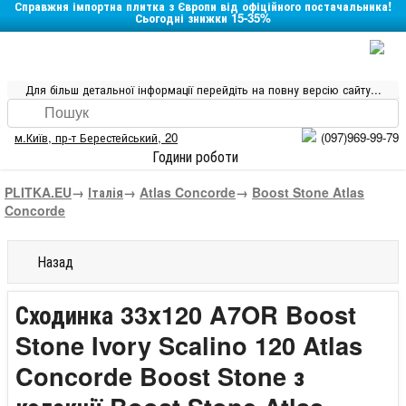
Справжня імпортна плитка з Європи від офіційного постачальника!
Сьогодні знижки 15-35%
Для більш детальної інформації перейдіть на повну версію сайту...
м.Київ
,
пр-т Берестейський, 20
(097)969-99-79
Години роботи
PLITKA.EU
→
Італія
→
Atlas Concorde
→
Boost Stone Atlas
Concorde
Назад
Сходинка 33x120 A7OR Boost
Stone Ivory Scalino 120 Atlas
Concorde Boost Stone з