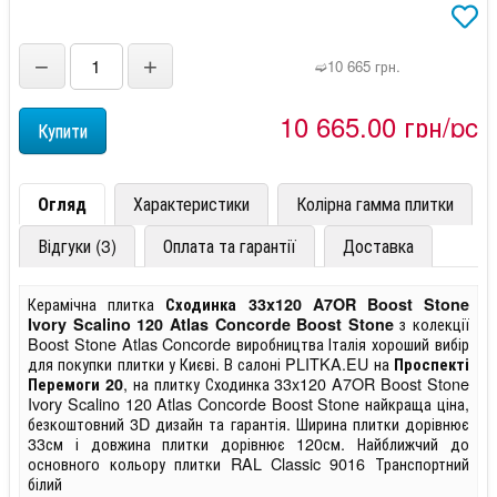
−
+
➫10 665 грн.
10 665,00 грн/pc
Огляд
Характеристики
Колірна гамма плитки
Відгуки (3)
Оплата та гарантії
Доставка
Керамічна плитка
Сходинка 33x120 A7OR Boost Stone
з колекції
Ivory Scalino 120 Atlas Concorde Boost Stone
Boost Stone Atlas Concorde виробництва Італія хороший вибір
для покупки плитки у Києві. В салоні PLITKA.EU на
Проспекті
, на плитку Сходинка 33x120 A7OR Boost Stone
Перемоги 20
Ivory Scalino 120 Atlas Concorde Boost Stone найкраща ціна,
безкоштовний 3D дизайн та гарантія. Ширина плитки дорівнює
33см і довжина плитки дорівнює 120см. Найближчий до
основного кольору плитки RAL Classic 9016 Транспортний
білий