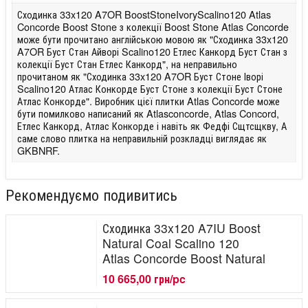
Сходинка 33x120 A7OR BoostStoneIvoryScalino120 Atlas
Concorde Boost Stone з колекції Boost Stone Atlas Concorde
може бути прочитано англійською мовою як "Сходинка 33x120
A7OR Буст Стан Айворі Scalino120 Етлес Канкорд Буст Стан з
колекції Буст Стан Етлес Канкорд", на неправильно
прочитаном як "Сходинка 33x120 A7OR Буст Стоне Іворі
Scalino120 Атлас Конкорде Буст Стоне з колекції Буст Стоне
Атлас Конкорде". Виробник цієї плитки Atlas Concorde може
бути помилково написаний як Atlasconcorde, Atlas Concord,
Етлес Канкорд, Атлас Конкорде і навіть як Федфі Сщтсщкву, А
саме слово плитка на неправильній розкладці виглядає як
GKBNRF.
Рекомендуємо подивитись
Сходинка 33x120 A7IU Boost
Natural Coal Scalino 120
Atlas Concorde Boost Natural
10 665,00 грн/pc