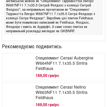
англійською мовою як "Спецелемент Таррейкоттєй Лінгєро
W687NF11 7.1x35.5 Сінтрєй Фелдхос з колекції Сінтрєй
Фелдхос", на неправильно прочитаном як "Спецелемент
Терракотта Лінгуро W687NF11 7.1x35.5 Сінтра Фелдхаус з
колекції Сінтра Фелдхаус". Виробник цієї плитки Feldhaus
може бути помилково написаний як Feldhaus, Фелдхос,
Фелдхаус і навіть як Аудврфгі, А саме слово плитка на
неправильній розкладці виглядає як GKBNRF.
Рекомендуємо подивитись
Спецелемент Cerasi Aubergine
W664NF11 7.1x35.5 Sintra
Feldhaus
169,50 грн/pc
Спецелемент Cerasi Nelino
W663NF11 7.1x35.5 Sintra
Feldhaus
169,50 грн/pc