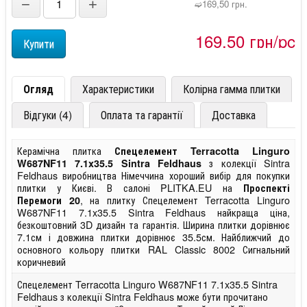
−
+
➫169,50 грн.
169,50 грн/pc
Огляд
Характеристики
Колірна гамма плитки
Відгуки (4)
Оплата та гарантії
Доставка
Керамічна плитка
Спецелемент Terracotta Linguro
з колекції Sintra
W687NF11 7.1x35.5 Sintra Feldhaus
Feldhaus виробництва Німеччина хороший вибір для покупки
плитки у Києві. В салоні PLITKA.EU на
Проспекті
, на плитку Спецелемент Terracotta Linguro
Перемоги 20
W687NF11 7.1x35.5 Sintra Feldhaus найкраща ціна,
безкоштовний 3D дизайн та гарантія. Ширина плитки дорівнює
7.1см і довжина плитки дорівнює 35.5см. Найближчий до
основного кольору плитки RAL Classic 8002 Сигнальний
коричневий
Спецелемент Terracotta Linguro W687NF11 7.1x35.5 Sintra
Feldhaus з колекції Sintra Feldhaus може бути прочитано