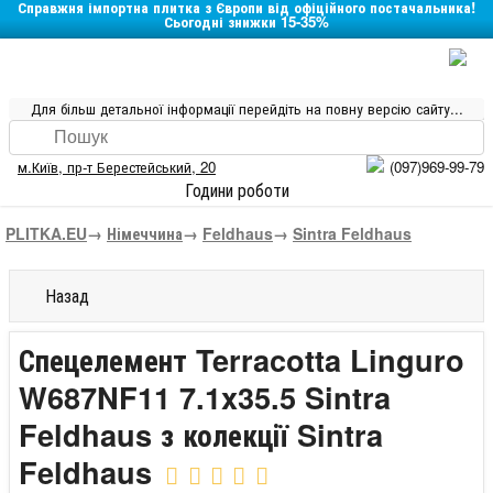
Справжня імпортна плитка з Європи від офіційного постачальника!
Сьогодні знижки 15-35%
Для більш детальної інформації перейдіть на повну версію сайту...
м.Київ
,
пр-т Берестейський, 20
(097)969-99-79
Години роботи
PLITKA.EU
→
Німеччина
→
Feldhaus
→
Sintra Feldhaus
Назад
Спецелемент Terracotta Linguro
W687NF11 7.1x35.5 Sintra
Feldhaus з колекції Sintra
Feldhaus