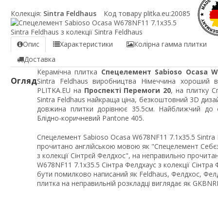
Колекція:
Sintra Feldhaus
Код товару plitka.eu:
20085
Опис
Характеристики
Колірна гамма плитки
Доставка
Керамічна плитка
Спецелемент Sabioso Ocasa W67
Огляд
Sintra Feldhaus виробництва Німеччина хороший в
PLITKA.EU на
Проспекті Перемоги 20
, на плитку 
Sintra Feldhaus найкраща ціна, безкоштовний 3D дизай
довжина плитки дорівнює 35.5см. Найближчий до 
Блідно-коричневий Pantone 405.
Спецелемент Sabioso Ocasa W678NF11 7.1x35.5 Sintra F
прочитано англійською мовою як "Спецелемент Себєз
з колекції Сінтрєй Фелдхос", на неправильно прочит
W678NF11 7.1x35.5 Сінтра Фелдхаус з колекції Сінтра 
бути помилково написаний як Feldhaus, Фелдхос, Фелдх
плитка на неправильній розкладці виглядає як GKBNR