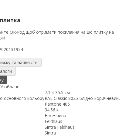
 плитка
2020131934
нижку та наявність
налоги
ку
я
У обране
7.1 × 35.5 см
о основного кольору
RAL Classic 8025 Блідно-коричневий,
Pantone 405
34.56 кг
Німеччина
Feldhaus
Sintra Feldhaus
Sintra