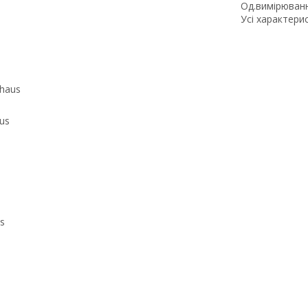
Од.вимірюван
Усі характери
us