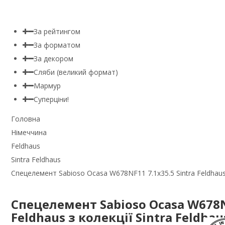
За рейтингом
За форматом
За декором
Сляби (великий формат)
Мармур
Суперціни!
Головна
Німеччина
Feldhaus
Sintra Feldhaus
Спецелемент Sabioso Ocasa W678NF11 7.1x35.5 Sintra Feldhaus з
Спецелемент Sabioso Ocasa W678NF
Feldhaus з колекції Sintra Feldhau