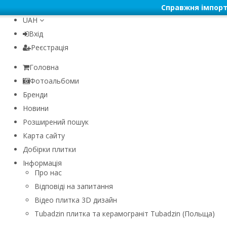
Справжня імпорт
UAH
Вхід
Реєстрація
Головна
Фотоальбоми
Бренди
Новини
Розширений пошук
Карта сайту
Добірки плитки
Інформація
Про нас
Відповіді на запитання
Відео плитка 3D дизайн
Tubadzin плитка та керамограніт Tubadzin (Польща)