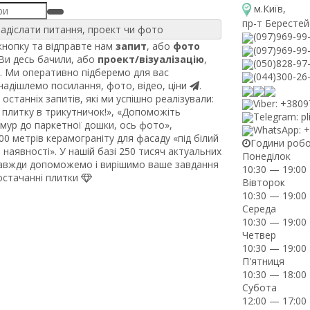
м.Київ
,
пр-т Берестей
адіслати питання, проект чи фото
(097)969-99
нопку та відправте нам
запит
, або
фото
(097)969-99
 Ви десь бачили, або
проект/візуалізацію
,
(050)828-97
. Ми оперативно підберемо для вас
(044)300-26
 надішлемо посилання, фото, відео, ціни
.
останніх запитів, які ми успішно реалізували:
Viber: +380
плитку в трикутничок!», «Допоможіть
Telegram: pl
рмур до паркетної дошки, ось фото»,
WhatsApp: 
0 метрів керамограніту для фасаду «під білий
Години роб
наявності». У нашій базі 250 тисяч актуальних
Понеділок
завжди допоможемо і вирішимо ваше завдання
10:30 — 19:00
постачанні плитки
Вівторок
10:30 — 19:00
Середа
10:30 — 19:00
Четвер
10:30 — 19:00
П'ятниця
10:30 — 18:00
Субота
12:00 — 17:00