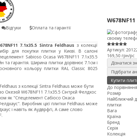
W678NF11
Відгуки
Оплата та гарантії
8NF11 7.1x35.5 Sintra Feldhaus
з колекції
Артикул:
2012
ибір для покупки плитки у Києві. В салоні
169,50 грн/pc
Спецелемент Sabioso Ocasa W678NF11 7.1x35.5
н та гарантія. Ширина плитки дорівнює 7.1см і
Дізнатися з
основного кольору плитки RAL Classic 8025
Підібрати а
Купити плит
eldhaus з колекції Sintra Feldhaus може бути
До порівнянн
о Окезєй W678NF11 7.1x35.5 Сінтрєй Фелдхос
Розмір
аном як "Спецелемент Сабіосо Окаса
Найближчий д
Фелдхаус". Виробник цієї плитки Feldhaus може
плитки
аус і навіть як Аудврфгі, А саме слово
Вага
F.
Країна
Бренд
Серія
Колекція