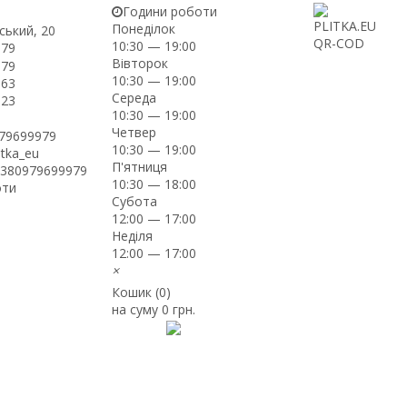
Години роботи
Понеділок
ський, 20
10:30 — 19:00
-79
Вівторок
-79
10:30 — 19:00
-63
Середа
-23
10:30 — 19:00
Четвер
979699979
10:30 — 19:00
itka_eu
П'ятниця
+380979699979
10:30 — 18:00
оти
Субота
12:00 — 17:00
Неділя
12:00 — 17:00
×
Кошик (
0
)
на суму
0 грн.