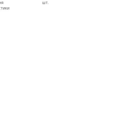
ня
шт.
стики