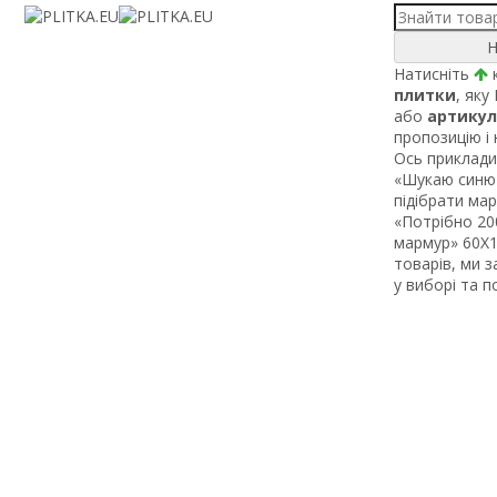
Н
Натисніть
к
плитки
, яку
або
артикул
пропозицію і
Ось приклади 
«Шукаю синю 
підібрати ма
«Потрібно 200
мармур» 60Х1 
товарів, ми 
у виборі та 