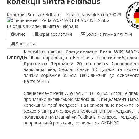
колекції Sintra Feldhaus
Колекція:
Sintra Feldhaus
Код товару plitka.eu:
20079
Опис
Характеристики
Колірна гамма плитки
Доставка
Керамічна плитка
Спецелемент Perla W691WDF14 
Огляд
Feldhaus виробництва Німеччина хороший вибір для п
Проспекті Перемоги 20
, на плитку Спецелемент
найкраща ціна, безкоштовний 3D дизайн та гарант
плитки дорівнює 35.5см. Найближчий до основног
Pantone 413.
Спецелемент Perla W691WDF14 6.5x35.5 Sintra Feldhaus
прочитано англійською мовою як "Спецелемент Парлє
колекції Сінтрєй Фелдхос", на неправильно прочита
6.5x35.5 Сінтра Фелдхаус з колекції Сінтра Фелдхаус".
помилково написаний як Feldhaus, Фелдхос, Фелдхаус і
неправильній розкладці виглядає як GKBNRF.