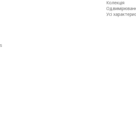
Колекція
Од.вимірюван
Усі характери