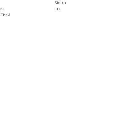
Sintra
ня
шт.
стики