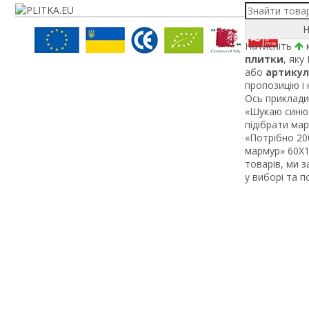
Н
Натисніть
к
плитки
, яку
або
артикул
пропозицію і
Ось приклади 
«Шукаю синю 
підібрати ма
«Потрібно 200
мармур» 60Х1 
товарів, ми 
у виборі та 