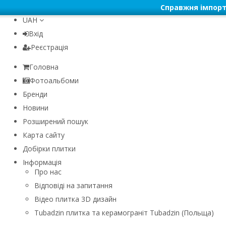
Справжня імпорт
UAH
Вхід
Реєстрація
Головна
Фотоальбоми
Бренди
Новини
Розширений пошук
Карта сайту
Добірки плитки
Інформація
Про нас
Відповіді на запитання
Відео плитка 3D дизайн
Tubadzin плитка та керамограніт Tubadzin (Польща)