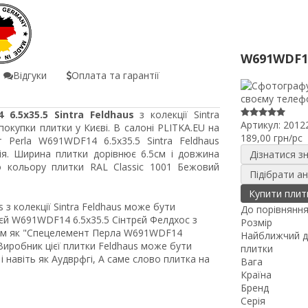
W691WDF1
Відгуки
Оплата та гарантії
6.5x35.5 Sintra Feldhaus
з колекції Sintra
Артикул:
2012
окупки плитки у Києві. В салоні PLITKA.EU на
189,00 грн/pc
 Perla W691WDF14 6.5x35.5 Sintra Feldhaus
ія. Ширина плитки дорівнює 6.5см і довжина
Дізнатися з
о кольору плитки RAL Classic 1001 Бежовий
Підібрати а
Купити плит
 з колекції Sintra Feldhaus може бути
До порівнянн
й W691WDF14 6.5x35.5 Сінтрєй Фелдхос з
Розмір
ном як "Спецелемент Перла W691WDF14
Найближчий д
 Виробник цієї плитки Feldhaus може бути
плитки
 навіть як Аудврфгі, А саме слово плитка на
Вага
Країна
Бренд
Серія