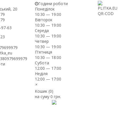
Години роботи
ський, 20
Понеділок
-79
10:30 — 19:00
Вівторок
-79
10:30 — 19:00
-97-63
Середа
10:30 — 19:00
-23
Четвер
10:30 — 19:00
979699979
П'ятниця
itka_eu
10:30 — 18:00
+380979699979
Субота
оти
12:00 — 17:00
Неділя
12:00 — 17:00
×
Кошик (
0
)
на суму
0 грн.