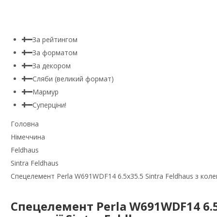
За рейтингом
За форматом
За декором
Сляби (великий формат)
Мармур
Суперціни!
Головна
Німеччина
Feldhaus
Sintra Feldhaus
Спецелемент Perla W691WDF14 6.5x35.5 Sintra Feldhaus з колекц
Спецелемент Perla W691WDF14 6.5x