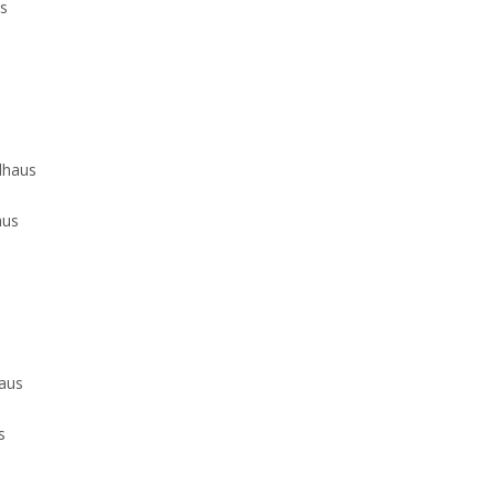
s
aus
s