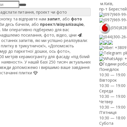
м.Київ
,
пр-т Берестей
адіслати питання, проект чи фото
(097)969-99
нопку та відправте нам
запит
, або
фото
(097)969-99
 Ви десь бачили, або
проект/візуалізацію
,
(050)828
. Ми оперативно підберемо для вас
 надішлемо посилання, фото, відео, ціни
.
(044)300-26
останніх запитів, які ми успішно реалізували:
плитку в трикутничок!», «Допоможіть
Viber: +380
рмур до паркетної дошки, ось фото»,
Telegram: pl
0 метрів керамограніту для фасаду «під білий
WhatsApp: 
наявності». У нашій базі 250 тисяч актуальних
Години роб
завжди допоможемо і вирішимо ваше завдання
Понеділок
постачанні плитки
10:30 — 19:00
Вівторок
10:30 — 19:00
Середа
10:30 — 19:00
Четвер
10:30 — 19:00
П'ятниця
10:30 — 18:00
Субота