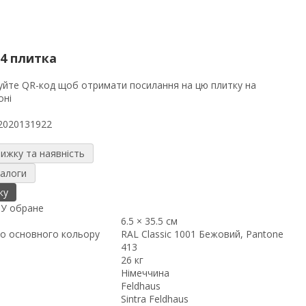
4 плитка
2020131922
нижку та наявність
налоги
ку
я
У обране
6.5 × 35.5 см
о основного кольору
RAL Classic 1001 Бежовий, Pantone
413
26 кг
Німеччина
Feldhaus
Sintra Feldhaus