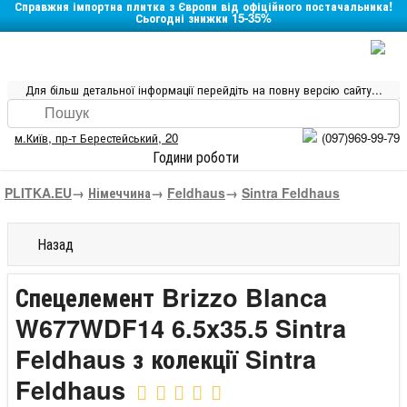
Справжня імпортна плитка з Європи від офіційного постачальника!
Сьогодні знижки 15-35%
Для більш детальної інформації перейдіть на повну версію сайту...
м.Київ
,
пр-т Берестейський, 20
(097)969-99-79
Години роботи
PLITKA.EU
→
Німеччина
→
Feldhaus
→
Sintra Feldhaus
Назад
Спецелемент Brizzo Blanca
W677WDF14 6.5x35.5 Sintra
Feldhaus з колекції Sintra
Feldhaus