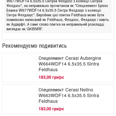
W677WDF14 6.5x35.5 Сінтрєй Фелдхос з колекції Сінтрєй
Фелдхос", на неправильно прочитаном як "Спецелемент Бріззо
Бланка W677WDF14 6.5x35.5 Сінтра Фелдхаус з колекції
Сінтра Фелдхаус". Виробник цієї плитки Feldhaus може бути
помилково написаний як Feldhaus, Фелдхос, Фелдхаус і навіть
як Аудврфгі, А саме слово плитка на неправильній розкладці
виглядає як GKBNRF.
Рекомендуємо подивитись
Спецелемент Cerasi Aubergine
W664WDF14 6.5x35.5 Sintra
Feldhaus
183,00 грн/pc
Спецелемент Cerasi Nelino
W663WDF14 6.5x35.5 Sintra
Feldhaus
183,00 грн/pc