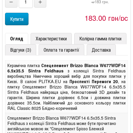
−
+
➫183 грн.
183,00 грн/pc
Огляд
Характеристики
Колірна гамма плитки
Відгуки (3)
Оплата та гарантії
Доставка
Керамічна плитка
Спецелемент Brizzo Blanca W677WDF14
з колекції Sintra Feldhaus
6.5x35.5 Sintra Feldhaus
виробництва Німеччина хороший вибір для покупки плитки у
Києві. В салоні PLITKA.EU на
, на
Проспекті Перемоги 20
плитку Спецелемент Brizzo Blanca W677WDF14 6.5x35.5
Sintra Feldhaus найкраща ціна, безкоштовний 3D дизайн та
гарантія. Ширина плитки дорівнює 6.5см і довжина плитки
дорівнює 35.5см. Найближчий до основного кольору плитки
RAL Classic 8025 Блідно-коричневий
Спецелемент Brizzo Blanca W677WDF14 6.5x35.5 Sintra
Feldhaus з колекції Sintra Feldhaus може бути прочитано
англійською мовою як "Спецелемент Бріззо Бленкєй