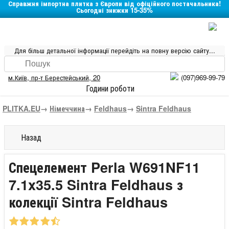
Справжня імпортна плитка з Європи від офіційного постачальника!
Сьогодні знижки 15-35%
Для більш детальної інформації перейдіть на повну версію сайту...
м.Київ
,
пр-т Берестейський, 20
(097)969-99-79
Години роботи
PLITKA.EU
→
Німеччина
→
Feldhaus
→
Sintra Feldhaus
Назад
Спецелемент Perla W691NF11
7.1x35.5 Sintra Feldhaus з
колекції Sintra Feldhaus