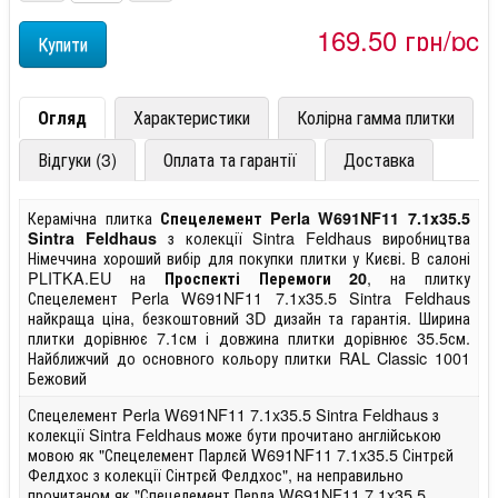
169,50 грн/pc
Огляд
Характеристики
Колірна гамма плитки
Відгуки (3)
Оплата та гарантії
Доставка
Керамічна плитка
Спецелемент Perla W691NF11 7.1x35.5
з колекції Sintra Feldhaus виробництва
Sintra Feldhaus
Німеччина хороший вибір для покупки плитки у Києві. В салоні
PLITKA.EU на
, на плитку
Проспекті Перемоги 20
Спецелемент Perla W691NF11 7.1x35.5 Sintra Feldhaus
найкраща ціна, безкоштовний 3D дизайн та гарантія. Ширина
плитки дорівнює 7.1см і довжина плитки дорівнює 35.5см.
Найближчий до основного кольору плитки RAL Classic 1001
Бежовий
Спецелемент Perla W691NF11 7.1x35.5 Sintra Feldhaus з
колекції Sintra Feldhaus може бути прочитано англійською
мовою як "Спецелемент Парлєй W691NF11 7.1x35.5 Сінтрєй
Фелдхос з колекції Сінтрєй Фелдхос", на неправильно
прочитаном як "Спецелемент Перла W691NF11 7.1x35.5