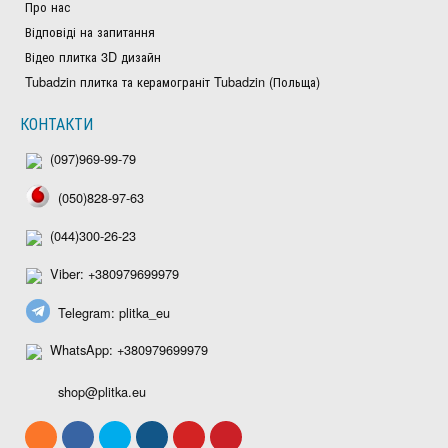
Про нас
Відповіді на запитання
Відео плитка 3D дизайн
Tubadzin плитка та керамограніт Tubadzin (Польща)
КОНТАКТИ
(097)969-99-79
(050)828-97-63
(044)300-26-23
Viber: +380979699979
Telegram: plitka_eu
WhatsApp: +380979699979
shop@plitka.eu