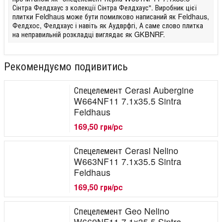
Сінтра Фелдхаус з колекції Сінтра Фелдхаус". Виробник цієї
плитки Feldhaus може бути помилково написаний як Feldhaus,
Фелдхос, Фелдхаус і навіть як Аудврфгі, А саме слово плитка
на неправильній розкладці виглядає як GKBNRF.
Рекомендуємо подивитись
Спецелемент Cerasi Aubergine
W664NF11 7.1x35.5 Sintra
Feldhaus
169,50 грн/pc
Спецелемент Cerasi Nelino
W663NF11 7.1x35.5 Sintra
Feldhaus
169,50 грн/pc
Спецелемент Geo Nelino
W669NF11 7.1x35.5 Sintra