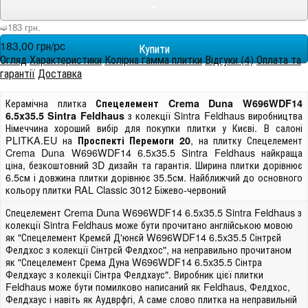
+
➫183 грн.
183,00 грн/pc
Огляд
Характеристики
Колірна гамма плитки
Відгуки (4)
Оплата та
гарантії
Доставка
Керамічна плитка
Спецелемент Crema Duna W696WDF14
з колекції Sintra Feldhaus виробництва
6.5x35.5 Sintra Feldhaus
Німеччина хороший вибір для покупки плитки у Києві. В салоні
PLITKA.EU на
, на плитку Спецелемент
Проспекті Перемоги 20
Crema Duna W696WDF14 6.5x35.5 Sintra Feldhaus найкраща
ціна, безкоштовний 3D дизайн та гарантія. Ширина плитки дорівнює
6.5см і довжина плитки дорівнює 35.5см. Найближчий до основного
кольору плитки RAL Classic 3012 Біжево-червоний
Спецелемент Crema Duna W696WDF14 6.5x35.5 Sintra Feldhaus з
колекції Sintra Feldhaus може бути прочитано англійською мовою
як "Спецелемент Кремєй Д'юнєй W696WDF14 6.5x35.5 Сінтрєй
Фелдхос з колекції Сінтрєй Фелдхос", на неправильно прочитаном
як "Спецелемент Срема Дуна W696WDF14 6.5x35.5 Сінтра
Фелдхаус з колекції Сінтра Фелдхаус". Виробник цієї плитки
Feldhaus може бути помилково написаний як Feldhaus, Фелдхос,
Фелдхаус і навіть як Аудврфгі, А саме слово плитка на неправильній