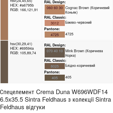
hsv(24,45,65)
RAL Design:
HEX: #a6795b
060 60 30
Cognac Brown (Коричневий
RGB: 166,121,91
Коньяк)
RAL Classic:
Біжево-червоний
3012
Pantone:
4725
4725
hsv(30,29,41)
RAL Design:
HEX: #69594a
070 40 10
Mink Brown (Коричнева
RGB: 105,89,74
Норка)
RAL Classic:
Блідно-коричневий
8025
Pantone:
405
405
Спецелемент Crema Duna W696WDF14
6.5x35.5 Sintra Feldhaus з колекції Sintra
Feldhaus відгуки