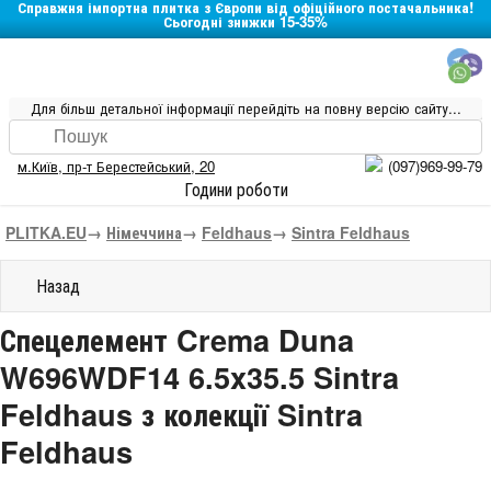
Справжня імпортна плитка з Європи від офіційного постачальника!
Сьогодні знижки 15-35%
Для більш детальної інформації перейдіть на повну версію сайту...
м.Київ
,
пр-т Берестейський, 20
(097)969-99-79
Години роботи
PLITKA.EU
→
Німеччина
→
Feldhaus
→
Sintra Feldhaus
Назад
Спецелемент Crema Duna
W696WDF14 6.5x35.5 Sintra
Feldhaus з колекції Sintra
Feldhaus