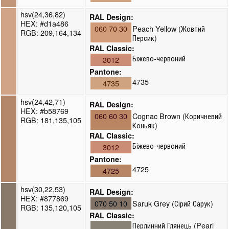
hsv(24,36,82)
RAL Design:
HEX: #d1a486
060 70 30
Peach Yellow (Жовтий
RGB: 209,164,134
Персик)
RAL Classic:
Біжево-червоний
3012
Pantone:
4735
4735
hsv(24,42,71)
RAL Design:
HEX: #b58769
060 60 30
Cognac Brown (Коричневий
RGB: 181,135,105
Коньяк)
RAL Classic:
Біжево-червоний
3012
Pantone:
4725
4725
hsv(30,22,53)
RAL Design:
HEX: #877869
070 50 10
Saruk Grey (Сірий Сарук)
RGB: 135,120,105
RAL Classic:
Перлинний Глянець (Pearl