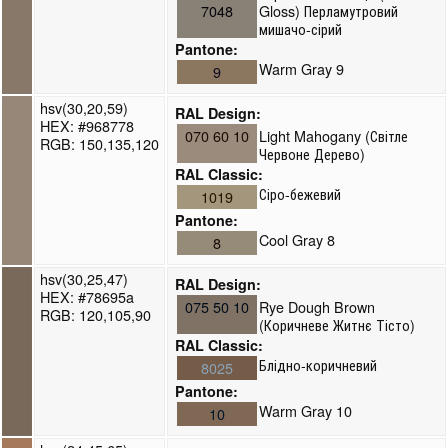
7048
Gloss) Перламутровий
мишачо-сірий
Pantone:
Warm Gray 9
9
hsv(30,20,59)
RAL Design:
HEX: #968778
070 60 10
Light Mahogany (Світле
RGB: 150,135,120
Червоне Дерево)
RAL Classic:
Сіро-бежевий
1019
Pantone:
Cool Gray 8
8
hsv(30,25,47)
RAL Design:
HEX: #78695a
075 50 10
Rye Dough Brown
RGB: 120,105,90
(Коричневе Житнє Тісто)
RAL Classic:
Блідно-коричневий
8025
Pantone:
Warm Gray 10
10