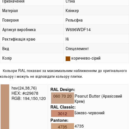
Призначення
Стіна
Матеріал
Клінкер
Поверхня
Рельєфна
Артикул виробника
W696WDF14
Ректифікація краю
Ні
Вид
Спецелемент
Колір
коричнево-сірий
Кольори RAL показані за максимальним наближенням до оригінального
кольору і можуть не відповідати кольору плитки.
hsv(24,38,76)
RAL Design:
HEX: #c29678
060 70 20
Peanut Butter (Арахісовий
RGB: 194,150,120
Крем)
RAL Classic:
Біжево-червоний
3012
Pantone:
4735
4735