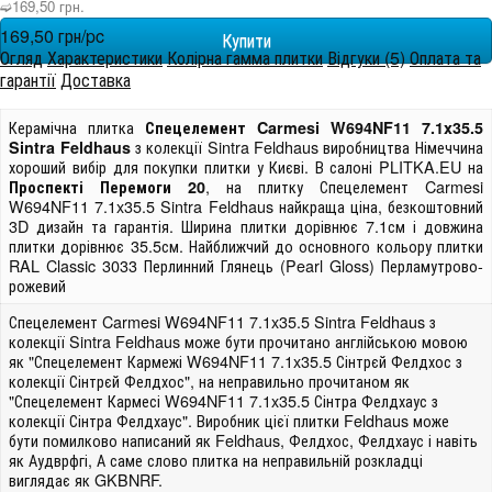
➫169,50 грн.
169,50 грн/pc
Огляд
Характеристики
Колірна гамма плитки
Відгуки (5)
Оплата та
гарантії
Доставка
Керамічна плитка
Спецелемент Carmesi W694NF11 7.1x35.5
з колекції Sintra Feldhaus виробництва Німеччина
Sintra Feldhaus
хороший вибір для покупки плитки у Києві. В салоні PLITKA.EU на
, на плитку Спецелемент Carmesi
Проспекті Перемоги 20
W694NF11 7.1x35.5 Sintra Feldhaus найкраща ціна, безкоштовний
3D дизайн та гарантія. Ширина плитки дорівнює 7.1см і довжина
плитки дорівнює 35.5см. Найближчий до основного кольору плитки
RAL Classic 3033 Перлинний Глянець (Pearl Gloss) Перламутрово-
рожевий
Спецелемент Carmesi W694NF11 7.1x35.5 Sintra Feldhaus з
колекції Sintra Feldhaus може бути прочитано англійською мовою
як "Спецелемент Кармежі W694NF11 7.1x35.5 Сінтрєй Фелдхос з
колекції Сінтрєй Фелдхос", на неправильно прочитаном як
"Спецелемент Кармесі W694NF11 7.1x35.5 Сінтра Фелдхаус з
колекції Сінтра Фелдхаус". Виробник цієї плитки Feldhaus може
бути помилково написаний як Feldhaus, Фелдхос, Фелдхаус і навіть
як Аудврфгі, А саме слово плитка на неправильній розкладці
виглядає як GKBNRF.