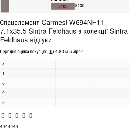
8100
8100
Спецелемент Carmesi W694NF11
7.1x35.5 Sintra Feldhaus з колекції Sintra
Feldhaus відгуки
Середня оцінка покупців:
(
5
)
4.80 із 5 зірок
4
1
0
0
0
4444444