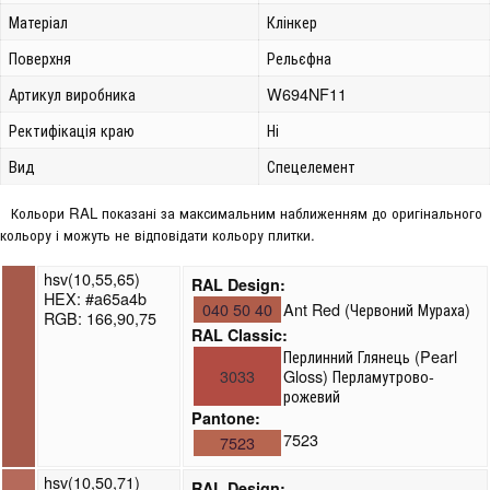
Матеріал
Клінкер
Поверхня
Рельєфна
Артикул виробника
W694NF11
Ректифікація краю
Ні
Вид
Спецелемент
Кольори RAL показані за максимальним наближенням до оригінального
кольору і можуть не відповідати кольору плитки.
hsv(10,55,65)
RAL Design:
HEX: #a65a4b
040 50 40
Ant Red (Червоний Мураха)
RGB: 166,90,75
RAL Classic:
Перлинний Глянець (Pearl
3033
Gloss) Перламутрово-
рожевий
Pantone:
7523
7523
hsv(10,50,71)
RAL Design: