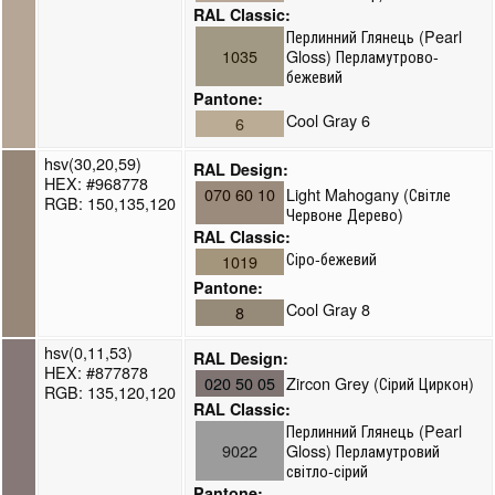
RAL Classic:
Перлинний Глянець (Pearl
1035
Gloss) Перламутрово-
бежевий
Pantone:
Cool Gray 6
6
hsv(30,20,59)
RAL Design:
HEX: #968778
070 60 10
Light Mahogany (Світле
RGB: 150,135,120
Червоне Дерево)
RAL Classic:
Сіро-бежевий
1019
Pantone:
Cool Gray 8
8
hsv(0,11,53)
RAL Design:
HEX: #877878
020 50 05
Zircon Grey (Сірий Циркон)
RGB: 135,120,120
RAL Classic:
Перлинний Глянець (Pearl
9022
Gloss) Перламутровий
світло-сірий
Pantone: