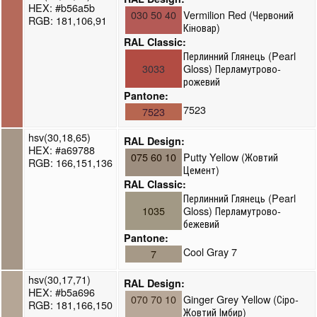
HEX: #b56a5b
030 50 40
Vermilion Red (Червоний
RGB: 181,106,91
Кіновар)
RAL Classic:
Перлинний Глянець (Pearl
3033
Gloss) Перламутрово-
рожевий
Pantone:
7523
7523
hsv(30,18,65)
RAL Design:
HEX: #a69788
075 60 10
Putty Yellow (Жовтий
RGB: 166,151,136
Цемент)
RAL Classic:
Перлинний Глянець (Pearl
1035
Gloss) Перламутрово-
бежевий
Pantone:
Cool Gray 7
7
hsv(30,17,71)
RAL Design:
HEX: #b5a696
070 70 10
Ginger Grey Yellow (Сіро-
RGB: 181,166,150
Жовтий Імбир)