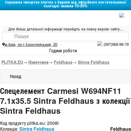
Справжня імпортна плитка з Європи від офіційного постачальника!
Сьогодні знижки 15-35%
Для більш детальної інформації перейдіть на повну версію сайту...
м.Київ
,
пр-т Берестейський, 20
(097)969-99-79
Години роботи
PLITKA.EU
→
Німеччина
→
Feldhaus
→
Sintra Feldhaus
Назад
Спецелемент Carmesi W694NF11
7.1x35.5 Sintra Feldhaus з колекції
Sintra Feldhaus
Код продукту plitka.eu:
2008l
Колекція:
Sintra Feldhaus
Feldhaus