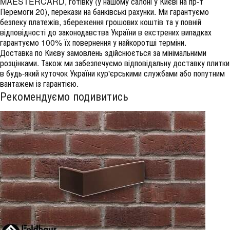
MAESTERCARD, готівку (у нашому салоні у Києві на пр-т
Перемоги 20), перекази на банківські рахунки. Ми гарантуємо
безпеку платежів, збереження грошових коштів та у повній
відповідності до законодавства України в екстрених випадках
гарантуємо 100% їх повернення у найкоротші терміни.
Доставка по Києву замовлень здійснюється за мінімальними
розцінками. Також ми забезпечуємо відповідальну доставку плитки
в будь-який куточок України кур'єрськими службами або попутним
вантажем із гарантією.
Рекомендуємо подивитись