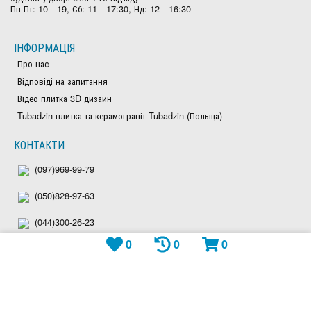
Пн-Пт: 10—19, Сб: 11—17:30, Нд: 12—16:30
ІНФОРМАЦІЯ
Про нас
Відповіді на запитання
Відео плитка 3D дизайн
Tubadzin плитка та керамограніт Tubadzin (Польща)
КОНТАКТИ
(097)969-99-79
(050)828-97-63
(044)300-26-23
0
0
0
Viber: +380979699979
Telegram: plitka_eu
WhatsApp: +380979699979