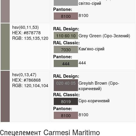
світло-сірий
Pantone:
8100
8100
hsv(60,11,53)
RAL Design:
HEX: #878778
110 60 10
Grey Green (Сіро-Зелений)
RGB: 135,135,120
RAL Classic:
Кам'яно-сірий
7030
Pantone:
444
444
hsv(0,13,47)
RAL Design:
HEX: #786868
020 40 05
Greyish Brown (Сіро-
RGB: 120,104,104
коричневий)
RAL Classic:
Сіро-коричневий
8019
Pantone:
8100
8100
Спецелемент Carmesi Maritimo