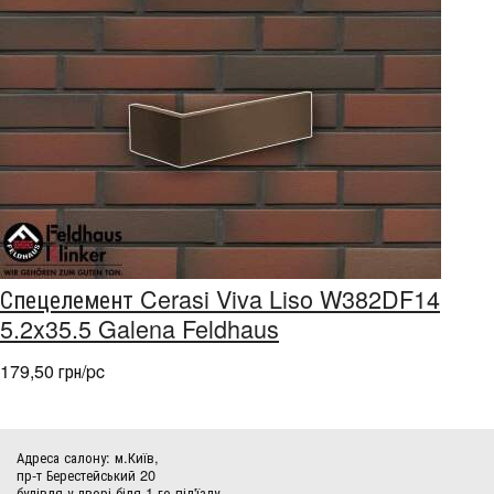
Спецелемент Cerasi Viva Liso W382DF14
5.2x35.5 Galena Feldhaus
179,50 грн/pc
Адреса салону: м.Київ,
пр-т Берестейський 20
будівля у дворі біля 1-го під'їзду