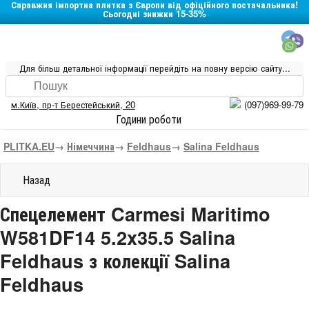
Справжня імпортна плитка з Європи від офіційного постачальника!
Сьогодні знижки 15-35%
Для більш детальної інформації перейдіть на повну версію сайту...
м.Київ
,
пр-т Берестейський, 20
(097)969-99-79
Години роботи
PLITKA.EU
→
Німеччина
→
Feldhaus
→
Salina Feldhaus
Назад
Спецелемент Carmesi Maritimo
W581DF14 5.2x35.5 Salina
Feldhaus з колекції Salina
Feldhaus