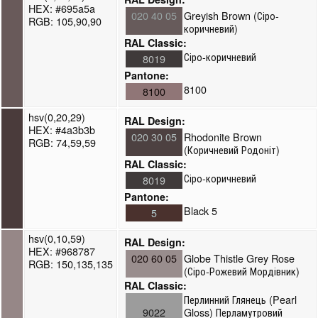
HEX: #695a5a
020 40 05
Greyish Brown (Сіро-
RGB: 105,90,90
коричневий)
RAL Classic:
Сіро-коричневий
8019
Pantone:
8100
8100
hsv(0,20,29)
RAL Design:
HEX: #4a3b3b
020 30 05
Rhodonite Brown
RGB: 74,59,59
(Коричневий Родоніт)
RAL Classic:
Сіро-коричневий
8019
Pantone:
Black 5
5
hsv(0,10,59)
RAL Design:
HEX: #968787
020 60 05
Globe Thistle Grey Rose
RGB: 150,135,135
(Сіро-Рожевий Мордівник)
RAL Classic:
Перлинний Глянець (Pearl
9022
Gloss) Перламутровий