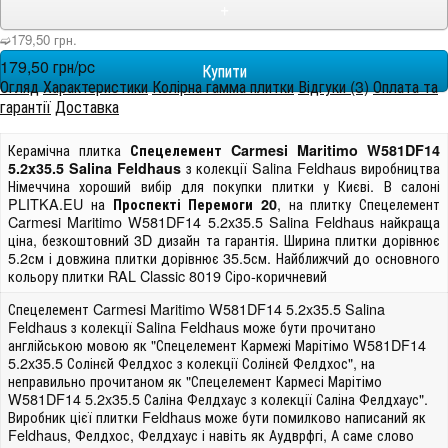
+
➫179,50 грн.
179,50 грн/pc
Огляд
Характеристики
Колірна гамма плитки
Відгуки (3)
Оплата та
гарантії
Доставка
Керамічна плитка
Спецелемент Carmesi Maritimo W581DF14
з колекції Salina Feldhaus виробництва
5.2x35.5 Salina Feldhaus
Німеччина хороший вибір для покупки плитки у Києві. В салоні
PLITKA.EU на
, на плитку Спецелемент
Проспекті Перемоги 20
Carmesi Maritimo W581DF14 5.2x35.5 Salina Feldhaus найкраща
ціна, безкоштовний 3D дизайн та гарантія. Ширина плитки дорівнює
5.2см і довжина плитки дорівнює 35.5см. Найближчий до основного
кольору плитки RAL Classic 8019 Сіро-коричневий
Спецелемент Carmesi Maritimo W581DF14 5.2x35.5 Salina
Feldhaus з колекції Salina Feldhaus може бути прочитано
англійською мовою як "Спецелемент Кармежі Марітімо W581DF14
5.2x35.5 Солінєй Фелдхос з колекції Солінєй Фелдхос", на
неправильно прочитаном як "Спецелемент Кармесі Марітімо
W581DF14 5.2x35.5 Саліна Фелдхаус з колекції Саліна Фелдхаус".
Виробник цієї плитки Feldhaus може бути помилково написаний як
Feldhaus, Фелдхос, Фелдхаус і навіть як Аудврфгі, А саме слово