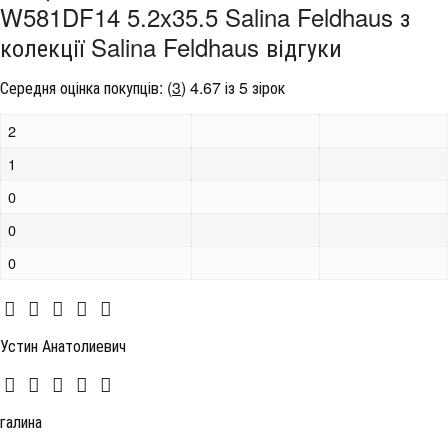
W581DF14 5.2x35.5 Salina Feldhaus з
колекції Salina Feldhaus відгуки
Середня оцінка покупців:
(
3
)
4.67 із 5 зірок
2
1
0
0
0
Устин Анатолиевич
галина