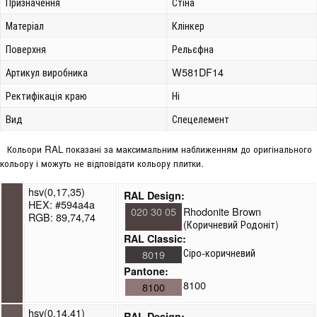
Призначення
Стіна
Матеріал
Клінкер
Поверхня
Рельєфна
Артикул виробника
W581DF14
Ректифікація краю
Ні
Вид
Спецелемент
Кольори RAL показані за максимальним наближенням до оригінального
кольору і можуть не відповідати кольору плитки.
hsv(0,17,35)
RAL Design:
HEX: #594a4a
020 30 05
Rhodonite Brown
RGB: 89,74,74
(Коричневий Родоніт)
RAL Classic:
Сіро-коричневий
8019
Pantone:
8100
8100
hsv(0,14,41)
RAL Design: