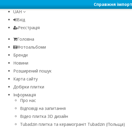
Справжня імпорт
UAH
Вхід
Реєстрація
Головна
Фотоальбоми
Бренди
Новини
Розширений пошук
Карта сайту
Добірки плитки
Інформація
Про нас
Відповіді на запитання
Відео плитка 3D дизайн
Tubadzin плитка та керамограніт Tubadzin (Польща)