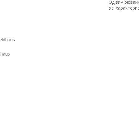
Од.вимірюван
Усі характери
dhaus