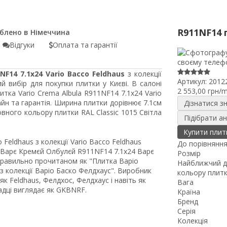
R911NF14 
Відгуки
Оплата та гарантії
NF14 7.1x24 Vario Bacco Feldhaus
з колекції
Артикул:
2012
 вибір для покупки плитки у Києві. В салоні
2 553,00 грн/
итка Vario Crema Albula R911NF14 7.1x24 Vario
йн та гарантія. Ширина плитки дорівнює 7.1см
Дізнатися з
вного кольору плитки RAL Classic 1015 Світла
Підібрати а
Купити плит
 Feldhaus з колекції Vario Bacco Feldhaus
До порівнянн
 Варє Кремєй Олбулєй R911NF14 7.1x24 Варє
Розмір
еправильно прочитаном як "Плитка Варіо
Найближчий д
 колекції Варіо Баско Фелдхаус". Виробник
кольору плит
к Feldhaus, Фелдхос, Фелдхаус і навіть як
Вага
адці виглядає як GKBNRF.
Країна
Бренд
Серія
Колекція