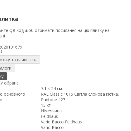
плитка
2020131679
2
m
нижку та наявність
налоги
ку
я
У обране
7.1 × 24 см
о основного
RAL Classic 1015 Світла слонова кістка,
ки
Pantone 427
13 кг
Німеччина
Feldhaus
Vario Bacco Feldhaus
Vario Bacco