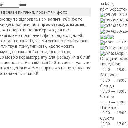
м.Київ
,
пр-т Берестей
адіслати питання, проект чи фото
(097)969-99
нопку та відправте нам
запит
, або
фото
(097)969-99
 Ви десь бачили, або
проект/візуалізацію
,
(050)828-97
. Ми оперативно підберемо для вас
(044)300-26
 надішлемо посилання, фото, відео, ціни
.
останніх запитів, які ми успішно реалізували:
Viber: +380
плитку в трикутничок!», «Допоможіть
Telegram: pl
рмур до паркетної дошки, ось фото»,
WhatsApp: 
0 метрів керамограніту для фасаду «під білий
Години роб
наявності». У нашій базі 250 тисяч актуальних
Понеділок
завжди допоможемо і вирішимо ваше завдання
10:30 — 19:00
постачанні плитки
Вівторок
10:30 — 19:00
Середа
10:30 — 19:00
Четвер
10:30 — 19:00
П'ятниця
10:30 — 18:00
Субота
12:00 — 17:00