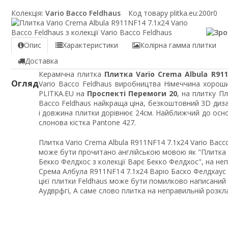
Колекція:
Vario Bacco Feldhaus
Код товару plitka.eu:
200r0
Опис
Характеристики
Колірна гамма плитки
Доставка
Керамічна плитка
Плитка Vario Crema Albula R911
Огляд
Vario Bacco Feldhaus виробництва Німеччина хороший
PLITKA.EU на
Проспекті Перемоги 20
, на плитку Пл
Bacco Feldhaus найкраща ціна, безкоштовний 3D диза
і довжина плитки дорівнює 24см. Найближчий до осно
слонова кістка Pantone 427.
Плитка Vario Crema Albula R911NF14 7.1x24 Vario Bacco
може бути прочитано англійською мовою як "Плитка
Бекко Фелдхос з колекції Варє Бекко Фелдхос", на н
Срема Албула R911NF14 7.1x24 Варіо Баско Фелдхаус з
цієї плитки Feldhaus може бути помилково написаний я
Аудврфгі, А саме слово плитка на неправильній розкл