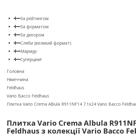
За рейтингом
За форматом
За декором
Сляби (великий формат)
Мармур
Суперціни!
Головна
Німеччина
Feldhaus
Vario Bacco Feldhaus
Плитка Vario Crema Albula R911NF14 7.1x24 Vario Bacco Feldhau
Плитка Vario Crema Albula R911NF1
Feldhaus з колекції Vario Bacco Fe