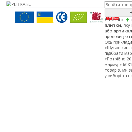
Н
Натисніть
к
плитки
, яку
або
артикул
пропозицію і
Ось приклади 
«Шукаю синю 
підібрати ма
«Потрібно 200
мармур» 60Х1 
товарів, ми 
у виборі та 