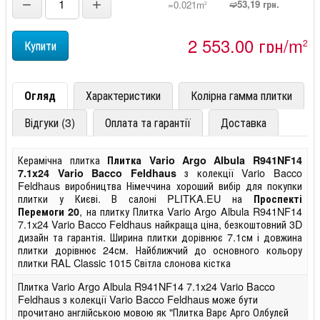
−
+
➫53,19 грн.
=0.021m
2
2 553,00 грн/m
2
Огляд
Характеристики
Колірна гамма плитки
Відгуки (3)
Оплата та гарантії
Доставка
Керамічна плитка
Плитка Vario Argo Albula R941NF14
з колекції Vario Bacco
7.1x24 Vario Bacco Feldhaus
Feldhaus виробництва Німеччина хороший вибір для покупки
плитки у Києві. В салоні PLITKA.EU на
Проспекті
, на плитку Плитка Vario Argo Albula R941NF14
Перемоги 20
7.1x24 Vario Bacco Feldhaus найкраща ціна, безкоштовний 3D
дизайн та гарантія. Ширина плитки дорівнює 7.1см і довжина
плитки дорівнює 24см. Найближчий до основного кольору
плитки RAL Classic 1015 Світла слонова кістка
Плитка Vario Argo Albula R941NF14 7.1x24 Vario Bacco
Feldhaus з колекції Vario Bacco Feldhaus може бути
прочитано англійською мовою як "Плитка Варє Арго Олбулєй