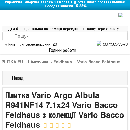
Справжня імпортна плитка з Європи від офіційного постачальника!
Сьогодні знижки 15-35%
Для більш детальної інформації перейдіть на повну версію сайту...
м.Київ
,
пр-т Берестейський, 20
(097)969-99-79
Години роботи
PLITKA.EU
→
Німеччина
→
Feldhaus
→
Vario Bacco Feldhaus
Назад
Плитка Vario Argo Albula
R941NF14 7.1x24 Vario Bacco
Feldhaus з колекції Vario Bacco
Feldhaus