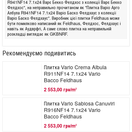
R941NF14 7.1x24 Варє Бекко Фелдхос з колекції Варє Бекко
Фелдхос", на неправильно прочитаном як "Плитка Варіо Арго
Албула R941NF14 7.1x24 Варіо Баско Фелдхаус з колекції
Варіо Баско Фелдхаус". Виробник цієї плитки Feldhaus може
бути помилково написаний як Feldhaus, Фелдхос, Фелдхаус і
навіть як Аудврфгі, А саме слово плитка на неправильній
розкладці виглядає як GKBNRF.
Рекомендуємо подивитись
Плитка Vario Crema Albula
R911NF14 7.1x24 Vario
Bacco Feldhaus
2 553,00 грн/m
2
Плитка Vario Sabiosa Canuviri
R916NF14 7.1x24 Vario
Bacco Feldhaus
2 553,00 грн/m
2