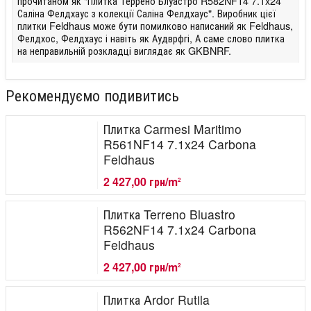
прочитаном як "Плитка Террено Блуастро R582NF14 7.1x24
Саліна Фелдхаус з колекції Саліна Фелдхаус". Виробник цієї
плитки Feldhaus може бути помилково написаний як Feldhaus,
Фелдхос, Фелдхаус і навіть як Аудврфгі, А саме слово плитка
на неправильній розкладці виглядає як GKBNRF.
Рекомендуємо подивитись
Плитка Carmesi Maritimo
R561NF14 7.1x24 Carbona
Feldhaus
2 427,00 грн/m
2
Плитка Terreno Bluastro
R562NF14 7.1x24 Carbona
Feldhaus
2 427,00 грн/m
2
Плитка Ardor Rutila