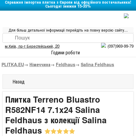
Справжня імпортна плитка з Європи від офіційного постачальника!
Сьогодні знижки 15-35%
Для більш детальної інформації перейдіть на повну версію сайту...
м.Київ
,
пр-т Берестейський, 20
(097)969-99-79
Години роботи
PLITKA.EU
→
Німеччина
→
Feldhaus
→
Salina Feldhaus
Назад
Плитка Terreno Bluastro
R582NF14 7.1x24 Salina
Feldhaus з колекції Salina
Feldhaus