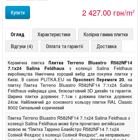
2 427,00 грн/m
2
Огляд
Характеристики
Колірна гамма плитки
Відгуки (4)
Оплата та гарантії
Доставка
Керамічна плитка
Плитка Terreno Bluastro R582NF14
з колекції Salina Feldhaus
7.1x24 Salina Feldhaus
виробництва Німеччина хороший вибір для покупки плитки у
Києві. В салоні PLITKA.EU на
, на
Проспекті Перемоги 20
плитку Плитка Terreno Bluastro R582NF14 7.1x24 Salina
Feldhaus найкраща ціна, безкоштовний 3D дизайн та гарантія.
Ширина плитки дорівнює 7.1см і довжина плитки дорівнює
24см. Найближчий до основного кольору плитки RAL Classic
8002 Сигнальний коричневий
Плитка Terreno Bluastro R582NF14 7.1x24 Salina Feldhaus з
колекції Salina Feldhaus може бути прочитано англійською
мовою як "Плитка Таррено Блаейстро R582NF14 7.1x24
Солінєй Фелдхос з колекції Солінєй Фелдхос", на неправильно