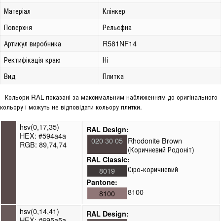
Матеріал
Клінкер
Поверхня
Рельєфна
Артикул виробника
R581NF14
Ректифікація краю
Ні
Вид
Плитка
Кольори RAL показані за максимальним наближенням до оригінального
кольору і можуть не відповідати кольору плитки.
hsv(0,17,35)
RAL Design:
HEX: #594a4a
020 30 05
Rhodonite Brown
RGB: 89,74,74
(Коричневий Родоніт)
RAL Classic:
Сіро-коричневий
8019
Pantone:
8100
8100
hsv(0,14,41)
RAL Design:
HEX: #695a5a