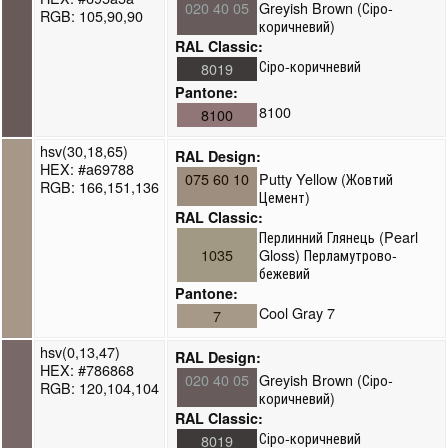
020 40 05
Greyish Brown (Сіро-
RGB: 105,90,90
коричневий)
RAL Classic:
Сіро-коричневий
8019
Pantone:
8100
8100
hsv(30,18,65)
RAL Design:
HEX: #a69788
075 60 10
Putty Yellow (Жовтий
RGB: 166,151,136
Цемент)
RAL Classic:
Перлинний Глянець (Pearl
1035
Gloss) Перламутрово-
бежевий
Pantone:
Cool Gray 7
7
hsv(0,13,47)
RAL Design:
HEX: #786868
020 40 05
Greyish Brown (Сіро-
RGB: 120,104,104
коричневий)
RAL Classic:
Сіро-коричневий
8019