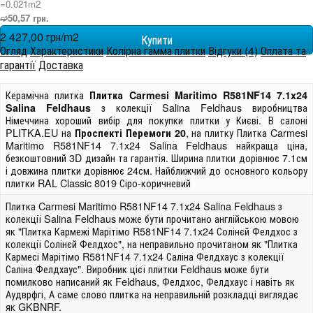
=0.021m
2
➫50,57 грн.
2 427,00 грн/m
2
Огляд
Характеристики
Колірна гамма плитки
Відгуки (4)
Оплата та
гарантії
Доставка
Керамічна плитка
Плитка Carmesi Maritimo R581NF14 7.1x24
з колекції Salina Feldhaus виробництва
Salina Feldhaus
Німеччина хороший вибір для покупки плитки у Києві. В салоні
PLITKA.EU на
, на плитку Плитка Carmesi
Проспекті Перемоги 20
Maritimo R581NF14 7.1x24 Salina Feldhaus найкраща ціна,
безкоштовний 3D дизайн та гарантія. Ширина плитки дорівнює 7.1см
і довжина плитки дорівнює 24см. Найближчий до основного кольору
плитки RAL Classic 8019 Сіро-коричневий
Плитка Carmesi Maritimo R581NF14 7.1x24 Salina Feldhaus з
колекції Salina Feldhaus може бути прочитано англійською мовою
як "Плитка Кармежі Марітімо R581NF14 7.1x24 Солінєй Фелдхос з
колекції Солінєй Фелдхос", на неправильно прочитаном як "Плитка
Кармесі Марітімо R581NF14 7.1x24 Саліна Фелдхаус з колекції
Саліна Фелдхаус". Виробник цієї плитки Feldhaus може бути
помилково написаний як Feldhaus, Фелдхос, Фелдхаус і навіть як
Аудврфгі, А саме слово плитка на неправильній розкладці виглядає
як GKBNRF.