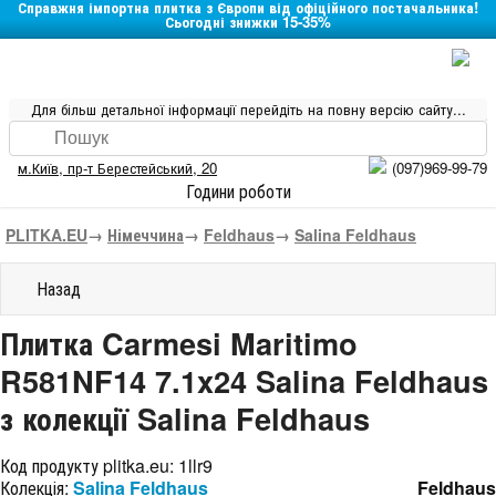
Справжня імпортна плитка з Європи від офіційного постачальника!
Сьогодні знижки 15-35%
Для більш детальної інформації перейдіть на повну версію сайту...
м.Київ
,
пр-т Берестейський, 20
(097)969-99-79
Години роботи
PLITKA.EU
→
Німеччина
→
Feldhaus
→
Salina Feldhaus
Назад
Плитка Carmesi Maritimo
R581NF14 7.1x24 Salina Feldhaus
з колекції Salina Feldhaus
Код продукту plitka.eu:
1llr9
Колекція:
Salina Feldhaus
Feldhaus