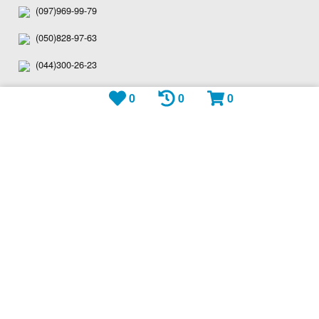
(097)969-99-79
(050)828-97-63
(044)300-26-23
Viber: +380979699979
0
0
0
Telegram: plitka_eu
WhatsApp: +380979699979
shop@plitka.eu
Ми приймаємо: