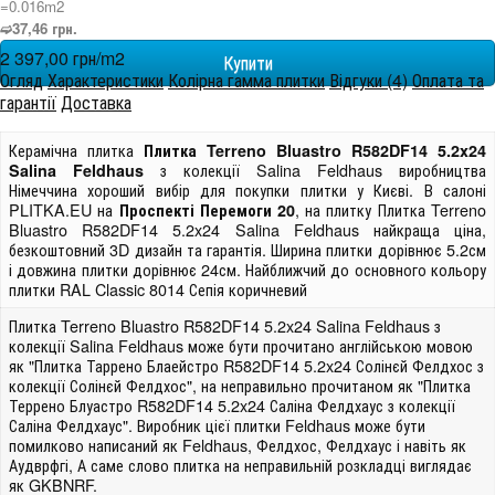
=0.016m
2
➫37,46 грн.
2 397,00 грн/m
2
Огляд
Характеристики
Колірна гамма плитки
Відгуки (4)
Оплата та
гарантії
Доставка
Керамічна плитка
Плитка Terreno Bluastro R582DF14 5.2x24
з колекції Salina Feldhaus виробництва
Salina Feldhaus
Німеччина хороший вибір для покупки плитки у Києві. В салоні
PLITKA.EU на
, на плитку Плитка Terreno
Проспекті Перемоги 20
Bluastro R582DF14 5.2x24 Salina Feldhaus найкраща ціна,
безкоштовний 3D дизайн та гарантія. Ширина плитки дорівнює 5.2см
і довжина плитки дорівнює 24см. Найближчий до основного кольору
плитки RAL Classic 8014 Сепія коричневий
Плитка Terreno Bluastro R582DF14 5.2x24 Salina Feldhaus з
колекції Salina Feldhaus може бути прочитано англійською мовою
як "Плитка Таррено Блаейстро R582DF14 5.2x24 Солінєй Фелдхос з
колекції Солінєй Фелдхос", на неправильно прочитаном як "Плитка
Террено Блуастро R582DF14 5.2x24 Саліна Фелдхаус з колекції
Саліна Фелдхаус". Виробник цієї плитки Feldhaus може бути
помилково написаний як Feldhaus, Фелдхос, Фелдхаус і навіть як
Аудврфгі, А саме слово плитка на неправильній розкладці виглядає
як GKBNRF.