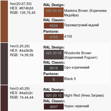
hsv(20,67,53)
RAL Design:
HEX: #874b2d
050 40 40
Madeira Brown (Коричнева
RGB: 135,75,45
Мадейра)
RAL Classic:
Перламутровий мідний
8029
Pantone:
4705
4705
hsv(0,20,29)
RAL Design:
HEX: #4a3b3b
020 30 05
Rhodonite Brown
RGB: 74,59,59
(Коричневий Родоніт)
RAL Classic:
Сіро-коричневий
8019
Pantone:
Black 5
5
hsv(0,40,29)
RAL Design:
HEX: #4a2c2c
020 20 10
Night Red (Нічна Заграва)
RGB: 74,44,44
RAL Classic:
Чорно-червоний
3007