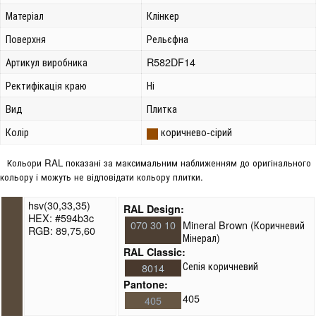
Матеріал
Клінкер
Поверхня
Рельєфна
Артикул виробника
R582DF14
Ректифікація краю
Ні
Вид
Плитка
Колір
коричнево-сірий
Кольори RAL показані за максимальним наближенням до оригінального
кольору і можуть не відповідати кольору плитки.
hsv(30,33,35)
RAL Design:
HEX: #594b3c
070 30 10
Mineral Brown (Коричневий
RGB: 89,75,60
Мінерал)
RAL Classic:
Сепія коричневий
8014
Pantone:
405
405