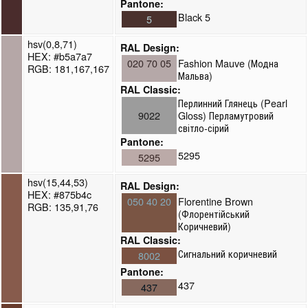
Pantone:
Black 5
5
hsv(0,8,71)
RAL Design:
HEX: #b5a7a7
020 70 05
Fashion Mauve (Модна
RGB: 181,167,167
Мальва)
RAL Classic:
Перлинний Глянець (Pearl
9022
Gloss) Перламутровий
світло-сірий
Pantone:
5295
5295
hsv(15,44,53)
RAL Design:
HEX: #875b4c
050 40 20
Florentine Brown
RGB: 135,91,76
(Флорентійський
Коричневий)
RAL Classic:
Сигнальний коричневий
8002
Pantone:
437
437