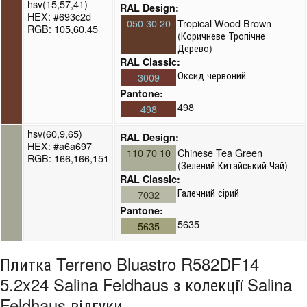
hsv(15,57,41)
RAL Design:
HEX: #693c2d
050 30 20
Tropical Wood Brown
RGB: 105,60,45
(Коричневе Тропічне
Дерево)
RAL Classic:
Оксид червоний
3009
Pantone:
498
498
hsv(60,9,65)
RAL Design:
HEX: #a6a697
110 70 10
Chinese Tea Green
RGB: 166,166,151
(Зелений Китайський Чай)
RAL Classic:
Галечний сірий
7032
Pantone:
5635
5635
Плитка Terreno Bluastro R582DF14
5.2x24 Salina Feldhaus з колекції Salina
Feldhaus відгуки