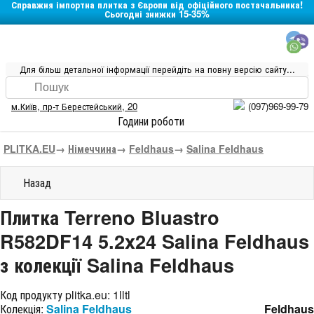
Справжня імпортна плитка з Європи від офіційного постачальника!
Сьогодні знижки 15-35%
Для більш детальної інформації перейдіть на повну версію сайту...
м.Київ
,
пр-т Берестейський, 20
(097)969-99-79
Години роботи
PLITKA.EU
→
Німеччина
→
Feldhaus
→
Salina Feldhaus
Назад
Плитка Terreno Bluastro
R582DF14 5.2x24 Salina Feldhaus
з колекції Salina Feldhaus
Код продукту plitka.eu:
1lltl
Колекція:
Salina Feldhaus
Feldhaus