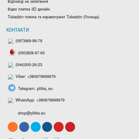
Відповіді на запитання
Відео плитка 3D дизайн
Tubadzin плитка та керамограніт Tubadzin (Польща)
КОНТАКТИ
(097)969-99-79
(050)828-97-63
(044)300-26-23
Viber: +380979699979
Telegram: plitka_eu
WhatsApp: +380979699979
shop@plitka.eu