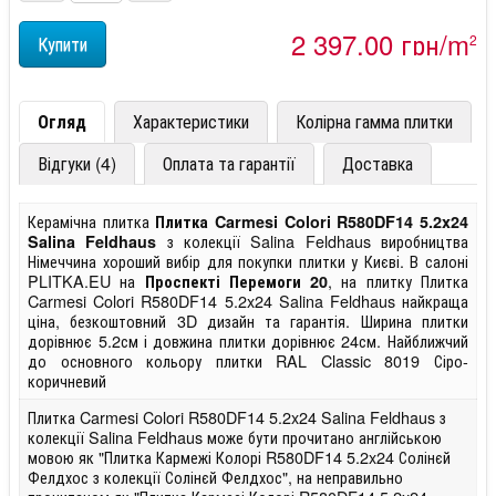
2 397,00 грн/m
2
Огляд
Характеристики
Колірна гамма плитки
Відгуки (4)
Оплата та гарантії
Доставка
Керамічна плитка
Плитка Carmesi Colori R580DF14 5.2x24
з колекції Salina Feldhaus виробництва
Salina Feldhaus
Німеччина хороший вибір для покупки плитки у Києві. В салоні
PLITKA.EU на
, на плитку Плитка
Проспекті Перемоги 20
Carmesi Colori R580DF14 5.2x24 Salina Feldhaus найкраща
ціна, безкоштовний 3D дизайн та гарантія. Ширина плитки
дорівнює 5.2см і довжина плитки дорівнює 24см. Найближчий
до основного кольору плитки RAL Classic 8019 Сіро-
коричневий
Плитка Carmesi Colori R580DF14 5.2x24 Salina Feldhaus з
колекції Salina Feldhaus може бути прочитано англійською
мовою як "Плитка Кармежі Колорі R580DF14 5.2x24 Солінєй
Фелдхос з колекції Солінєй Фелдхос", на неправильно