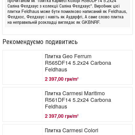
прочитаном як "Плитка Кармесі Колорі R580DF14 5.2x24
Саліна Фелдхаус з колекції Саліна Фелдхаус". Виробник цієї
плитки Feldhaus може бути помилково написаний як Feldhaus,
Фелдхос, Фелдхаус і навіть як Аудврфгі, А саме слово плитка
на неправильній розкладці виглядає як GKBNRF.
Рекомендуємо подивитись
Плитка Geo Ferrum
R565DF14 5.2x24 Carbona
Feldhaus
2 397,00 грн/m
2
Плитка Carmesi Maritimo
R561DF14 5.2x24 Carbona
Feldhaus
2 397,00 грн/m
2
Плитка Carmesi Colori