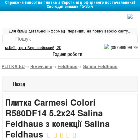
Справжня імпортна плитка з Європи від офіційного постачальника!
Сьогодні знижки 15-35%
Для більш детальної інформації перейдіть на повну версію сайту...
м.Київ
,
пр-т Берестейський, 20
(097)969-99-79
Години роботи
PLITKA.EU
→
Німеччина
→
Feldhaus
→
Salina Feldhaus
Назад
Плитка Carmesi Colori
R580DF14 5.2x24 Salina
Feldhaus з колекції Salina
Feldhaus