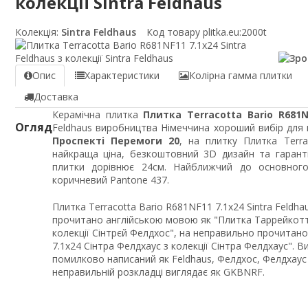
колекції Sintra Feldhaus
Колекція:
Sintra Feldhaus
Код товару plitka.eu:
2000t
Опис
Характеристики
Колірна гамма плитки
Доставка
Керамічна плитка
Плитка Terracotta Bario R681NF
Огляд
Feldhaus виробництва Німеччина хороший вибір для п
Проспекті Перемоги 20
, на плитку Плитка Terra
найкраща ціна, безкоштовний 3D дизайн та гарант
плитки дорівнює 24см. Найближчий до основного
коричневий Pantone 437.
Плитка Terracotta Bario R681NF11 7.1x24 Sintra Feldhau
прочитано англійською мовою як "Плитка Таррейкотт
колекції Сінтрєй Фелдхос", на неправильно прочитан
7.1x24 Сінтра Фелдхаус з колекції Сінтра Фелдхаус". 
помилково написаний як Feldhaus, Фелдхос, Фелдхаус і
неправильній розкладці виглядає як GKBNRF.