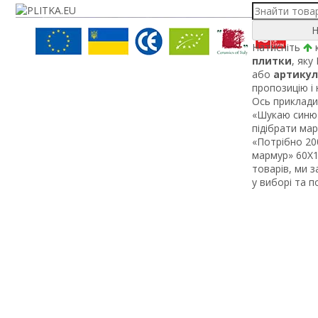
Н
Натисніть
к
плитки
, яку
або
артикул
пропозицію і
Ось приклади 
«Шукаю синю 
підібрати ма
«Потрібно 200
мармур» 60Х1 
товарів, ми 
у виборі та 