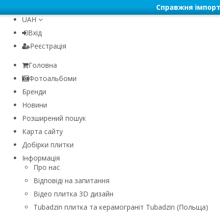
Справжня імпорт
UAH
Вхід
Реєстрація
Головна
Фотоальбоми
Бренди
Новини
Розширений пошук
Карта сайту
Добірки плитки
Інформація
Про нас
Відповіді на запитання
Відео плитка 3D дизайн
Tubadzin плитка та керамограніт Tubadzin (Польща)