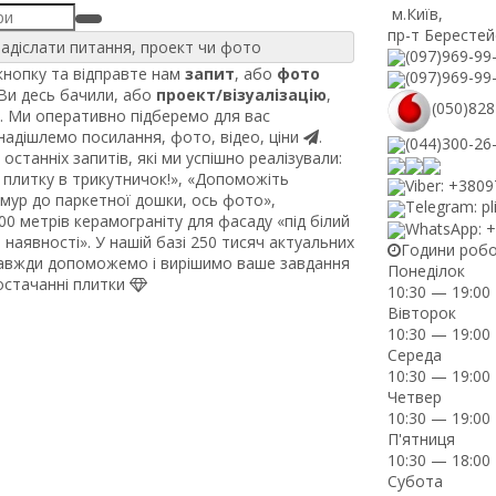
м.Київ
,
пр-т Берестей
адіслати питання, проект чи фото
(097)969-99
нопку та відправте нам
запит
, або
фото
(097)969-99
 Ви десь бачили, або
проект/візуалізацію
,
(050)828
. Ми оперативно підберемо для вас
 надішлемо посилання, фото, відео, ціни
.
(044)300-26
останніх запитів, які ми успішно реалізували:
плитку в трикутничок!», «Допоможіть
Viber: +380
рмур до паркетної дошки, ось фото»,
Telegram: pl
0 метрів керамограніту для фасаду «під білий
WhatsApp: 
наявності». У нашій базі 250 тисяч актуальних
Години роб
завжди допоможемо і вирішимо ваше завдання
Понеділок
постачанні плитки
10:30 — 19:00
Вівторок
10:30 — 19:00
Середа
10:30 — 19:00
Четвер
10:30 — 19:00
П'ятниця
10:30 — 18:00
Субота