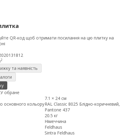
плитка
2020131812
2
m
нижку та наявність
налоги
ку
я
У обране
7.1 × 24 см
о основного кольору
RAL Classic 8025 Блідно-коричневий,
Pantone 437
20.5 кг
Німеччина
Feldhaus
Sintra Feldhaus