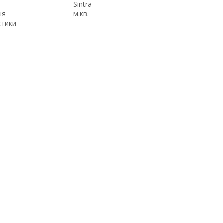
Sintra
ня
м.кв.
стики