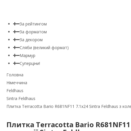
За рейтингом
За форматом
За декором
Сляби (великий формат)
Мармур
Суперціни!
Головна
Німеччина
Feldhaus
Sintra Feldhaus
Плитка Terracotta Bario R681NF11 7.1x24 Sintra Feldhaus з колек
Плитка Terracotta Bario R681NF11 