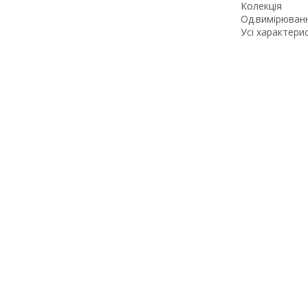
Колекція
Од.вимірюван
Усі характери