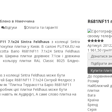
R681NF11 
Відгуки
Оплата та гарантії
11 7.1x24 Sintra Feldhaus
з колекції Sintra
Артикул:
2012
окупки плитки у Києві. В салоні PLITKA.EU на
1 961,50 грн/
cotta Bario R681NF11 7.1x24 Sintra Feldhaus
ія. Ширина плитки дорівнює 7.1см і довжина
Дізнатися з
 кольору плитки RAL Classic 8025 Блідно-
Підібрати а
Купити плит
s з колекції Sintra Feldhaus може бути
До порівнянн
єй Барє R681NF11 7.1x24 Сінтрєй Фелдхос з
Розмір
ом як "Плитка Терракотта Баріо R681NF11
Найближчий д
Виробник цієї плитки Feldhaus може бути
плитки
 навіть як Аудврфгі, А саме слово плитка на
Вага
Країна
Бренд
Серія