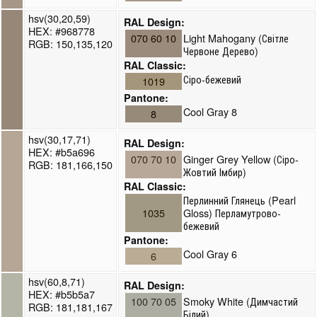
hsv(30,20,59)
RAL Design:
HEX: #968778
070 60 10
Light Mahogany (Світле
RGB: 150,135,120
Червоне Дерево)
RAL Classic:
Сіро-бежевий
1019
Pantone:
Cool Gray 8
8
hsv(30,17,71)
RAL Design:
HEX: #b5a696
070 70 10
Ginger Grey Yellow (Сіро-
RGB: 181,166,150
Жовтий Імбир)
RAL Classic:
Перлинний Глянець (Pearl
1035
Gloss) Перламутрово-
бежевий
Pantone:
Cool Gray 6
6
hsv(60,8,71)
RAL Design:
HEX: #b5b5a7
100 70 05
Smoky White (Димчастий
RGB: 181,181,167
Білий)