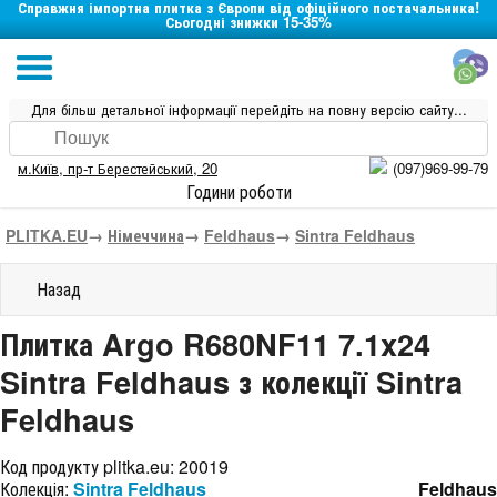
Справжня імпортна плитка з Європи від офіційного постачальника!
Сьогодні знижки 15-35%
Для більш детальної інформації перейдіть на повну версію сайту...
м.Київ
,
пр-т Берестейський, 20
(097)969-99-79
Години роботи
PLITKA.EU
→
Німеччина
→
Feldhaus
→
Sintra Feldhaus
Назад
Плитка Argo R680NF11 7.1x24
Sintra Feldhaus з колекції Sintra
Feldhaus
Код продукту plitka.eu:
20019
Колекція:
Sintra Feldhaus
Feldhaus