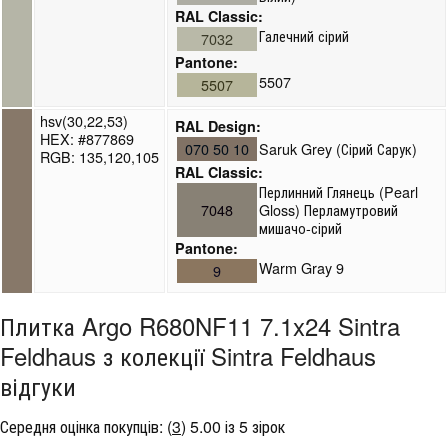
RAL Classic:
Галечний сірий
7032
Pantone:
5507
5507
hsv(30,22,53)
RAL Design:
HEX: #877869
070 50 10
Saruk Grey (Сірий Сарук)
RGB: 135,120,105
RAL Classic:
Перлинний Глянець (Pearl
7048
Gloss) Перламутровий
мишачо-сірий
Pantone:
Warm Gray 9
9
Плитка Argo R680NF11 7.1x24 Sintra
Feldhaus з колекції Sintra Feldhaus
відгуки
Середня оцінка покупців:
(
3
)
5.00 із 5 зірок