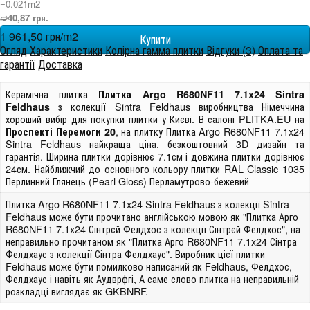
=0.021m
2
➫40,87 грн.
1 961,50 грн/m
2
Огляд
Характеристики
Колірна гамма плитки
Відгуки (3)
Оплата та
гарантії
Доставка
Керамічна плитка
Плитка Argo R680NF11 7.1x24 Sintra
з колекції Sintra Feldhaus виробництва Німеччина
Feldhaus
хороший вибір для покупки плитки у Києві. В салоні PLITKA.EU на
, на плитку Плитка Argo R680NF11 7.1x24
Проспекті Перемоги 20
Sintra Feldhaus найкраща ціна, безкоштовний 3D дизайн та
гарантія. Ширина плитки дорівнює 7.1см і довжина плитки дорівнює
24см. Найближчий до основного кольору плитки RAL Classic 1035
Перлинний Глянець (Pearl Gloss) Перламутрово-бежевий
Плитка Argo R680NF11 7.1x24 Sintra Feldhaus з колекції Sintra
Feldhaus може бути прочитано англійською мовою як "Плитка Арго
R680NF11 7.1x24 Сінтрєй Фелдхос з колекції Сінтрєй Фелдхос", на
неправильно прочитаном як "Плитка Арго R680NF11 7.1x24 Сінтра
Фелдхаус з колекції Сінтра Фелдхаус". Виробник цієї плитки
Feldhaus може бути помилково написаний як Feldhaus, Фелдхос,
Фелдхаус і навіть як Аудврфгі, А саме слово плитка на неправильній
розкладці виглядає як GKBNRF.