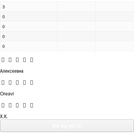
3
0
0
0
0
Алексеевна
Oreavi
Х.К.
Все відгуки (3)