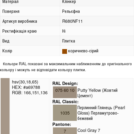
Матеріал
Клінкер
Поверхня
Рельєфна
Артикул виробника
R680NF11
Ректифікація краю
Ні
Вид
Плитка
Колір
коричнево-сірий
Кольори RAL показані за максимальним наближенням до оригінального
кольору і можуть не відповідати кольору плитки.
hsv(30,18,65)
RAL Design:
HEX: #a69788
075 60 10
Putty Yellow (Жовтий
RGB: 166,151,136
Цемент)
RAL Classic:
Перлинний Глянець (Pearl
1035
Gloss) Перламутрово-
бежевий
Pantone:
Cool Gray 7
7