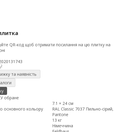
плитка
2020131743
2
m
нижку та наявність
налоги
ку
я
У обране
7.1 × 24 см
о основного кольору
RAL Classic 7037 Пильно-сірий,
Pantone
13 кг
Німеччина
Feldhaus