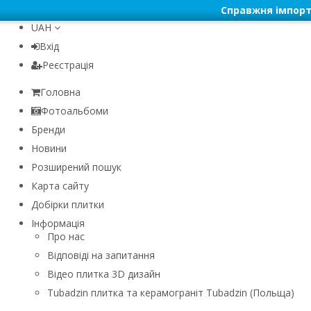
Справжня імпорт
UAH
Вхід
Реєстрація
Головна
Фотоальбоми
Бренди
Новини
Розширений пошук
Карта сайту
Добірки плитки
Інформація
Про нас
Відповіді на запитання
Відео плитка 3D дизайн
Tubadzin плитка та керамограніт Tubadzin (Польща)