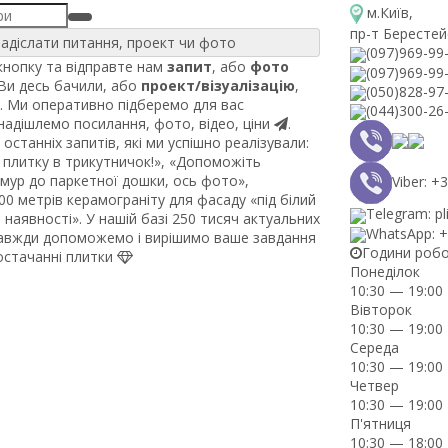
м.Київ
,
пр-т Берестей
адіслати питання, проект чи фото
(097)969-99
нопку та відправте нам
запит
, або
фото
(097)969-99
 Ви десь бачили, або
проект/візуалізацію
,
(050)828-97
. Ми оперативно підберемо для вас
(044)300-26
 надішлемо посилання, фото, відео, ціни
.
останніх запитів, які ми успішно реалізували:
плитку в трикутничок!», «Допоможіть
рмур до паркетної дошки, ось фото»,
Viber: 
0 метрів керамограніту для фасаду «під білий
Telegram: pl
наявності». У нашій базі 250 тисяч актуальних
WhatsApp: 
завжди допоможемо і вирішимо ваше завдання
Години роб
постачанні плитки
Понеділок
10:30 — 19:00
Вівторок
10:30 — 19:00
Середа
10:30 — 19:00
Четвер
10:30 — 19:00
П'ятниця
10:30 — 18:00