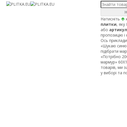
Н
Натисніть
к
плитки
, яку
або
артикул
пропозицію і
Ось приклади 
«Шукаю синю 
підібрати ма
«Потрібно 200
мармур» 60Х1 
товарів, ми 
у виборі та 