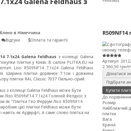
7.1x24 Galena Feldhaus з
Feldhaus
R509NF14 
Відгуки
Оплата та гарантії
4 7.1x24 Galena Feldhaus
з колекції Galena
Артикул:
2012
окупки плитки у Києві. В салоні PLITKA.EU на
2 360,50 грн/
errum Liso R509NF14 7.1x24 Galena Feldhaus
ія. Ширина плитки дорівнює 7.1см і довжина
Дізнатися з
ру плитки RAL Classic 7037 Пильно-сірий.
Підібрати а
us з колекції Galena Feldhaus може бути
Купити плит
м Лізо R509NF14 7.1x24 Голенєй Фелдхос з
До порівнянн
ом як "Плитка Гео Феррум Лісо R509NF14
Розмір
Виробник цієї плитки Feldhaus може бути
Найближчий д
 навіть як Аудврфгі, А саме слово плитка на
плитки
Вага
Країна
Бренд