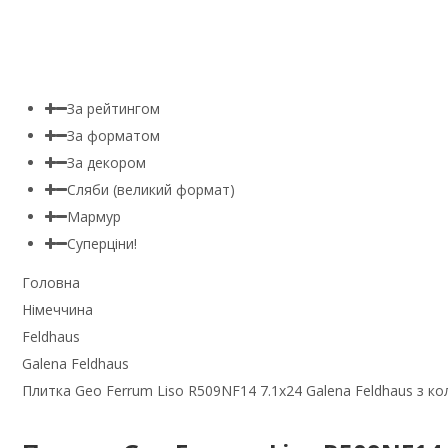
За рейтингом
За форматом
За декором
Сляби (великий формат)
Мармур
Суперціни!
Головна
Німеччина
Feldhaus
Galena Feldhaus
Плитка Geo Ferrum Liso R509NF14 7.1x24 Galena Feldhaus з кол