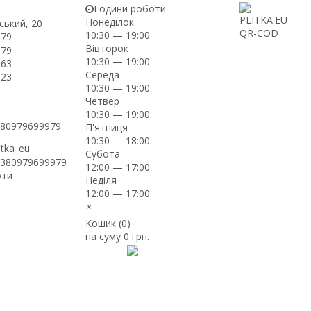
Години роботи
Понеділок
ський, 20
10:30 — 19:00
-79
Вівторок
-79
10:30 — 19:00
-63
Середа
-23
10:30 — 19:00
Четвер
10:30 — 19:00
+380979699979
П'ятниця
10:30 — 18:00
itka_eu
Субота
+380979699979
12:00 — 17:00
оти
Неділя
12:00 — 17:00
×
Кошик (
0
)
на суму
0 грн.