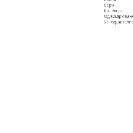
Серія
Колекція
Од.вимірюван
Усі характери