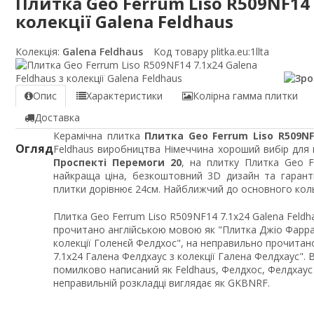
Плитка Geo Ferrum Liso R509NF14 
колекції Galena Feldhaus
Колекція:
Galena Feldhaus
Код товару plitka.eu:
1llta
Опис
Характеристики
Колірна гамма плитки
Доставка
Керамічна плитка
Плитка Geo Ferrum Liso R509NF1
Огляд
Feldhaus виробництва Німеччина хороший вибір для п
Проспекті Перемоги 20
, на плитку Плитка Geo F
найкраща ціна, безкоштовний 3D дизайн та гарант
плитки дорівнює 24см. Найближчий до основного кольо
Плитка Geo Ferrum Liso R509NF14 7.1x24 Galena Feldha
прочитано англійською мовою як "Плитка Джіо Фарра
колекції Голенєй Фелдхос", на неправильно прочитан
7.1x24 Галена Фелдхаус з колекції Галена Фелдхаус". 
помилково написаний як Feldhaus, Фелдхос, Фелдхаус і
неправильній розкладці виглядає як GKBNRF.