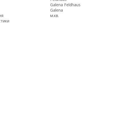
Galena Feldhaus
Galena
ня
м.кв.
стики