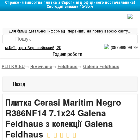
Справжня імпортна плитка з Європи від офіційного постачальника!
Сьогодні знижки 15-35%
Для більш детальної інформації перейдіть на повну версію сайту...
м.Київ
,
пр-т Берестейський, 20
(097)969-99-79
Години роботи
PLITKA.EU
→
Німеччина
→
Feldhaus
→
Galena Feldhaus
Назад
Плитка Cerasi Maritim Negro
R386NF14 7.1x24 Galena
Feldhaus з колекції Galena
Feldhaus