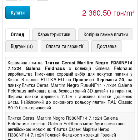
2 360,50 грн/m
2
Огляд
Характеристики
Колірна гамма плитки
Відгуки (3)
Оплата та гарантії
Доставка
Керамічна плитка
Плитка Cerasi Maritim Negro R386NF14
з колекції Galena Feldhaus
7.1x24 Galena Feldhaus
виробництва Німеччина хороший вибір для покупки плитки у
Києві. В салоні PLITKA.EU на
, на
Проспекті Перемоги 20
плитку Плитка Cerasi Maritim Negro R386NF14 7.1x24 Galena
Feldhaus найкраща ціна, безкоштовний 3D дизайн та гарантія.
Ширина плитки дорівнює 7.1см і довжина плитки дорівнює
24см. Найближчий до основного кольору плитки RAL Classic
8019 Сіро-коричневий
Плитка Cerasi Maritim Negro R386NF14 7.1x24 Galena
Feldhaus з колекції Galena Feldhaus може бути прочитано
англійською мовою як "Плитка Сарежі Марітім Негро
R386NF14 7.1x24 Голенєй Фелдхос з колекції Голенєй