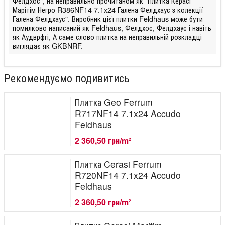
Фелдхос", на неправильно прочитаном як "Плитка Керасі
Марітім Негро R386NF14 7.1x24 Галена Фелдхаус з колекції
Галена Фелдхаус". Виробник цієї плитки Feldhaus може бути
помилково написаний як Feldhaus, Фелдхос, Фелдхаус і навіть
як Аудврфгі, А саме слово плитка на неправильній розкладці
виглядає як GKBNRF.
Рекомендуємо подивитись
Плитка Geo Ferrum
R717NF14 7.1x24 Accudo
Feldhaus
2 360,50 грн/m
2
Плитка Cerasi Ferrum
R720NF14 7.1x24 Accudo
Feldhaus
2 360,50 грн/m
2