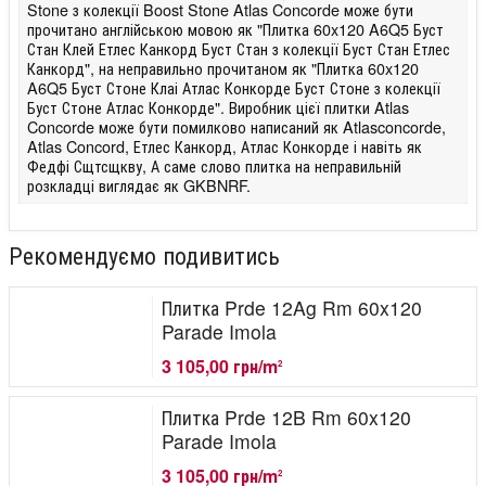
Stone з колекції Boost Stone Atlas Concorde може бути
прочитано англійською мовою як "Плитка 60x120 A6Q5 Буст
Стан Клей Етлес Канкорд Буст Стан з колекції Буст Стан Етлес
Канкорд", на неправильно прочитаном як "Плитка 60x120
A6Q5 Буст Стоне Клаі Атлас Конкорде Буст Стоне з колекції
Буст Стоне Атлас Конкорде". Виробник цієї плитки Atlas
Concorde може бути помилково написаний як Atlasconcorde,
Atlas Concord, Етлес Канкорд, Атлас Конкорде і навіть як
Федфі Сщтсщкву, А саме слово плитка на неправильній
розкладці виглядає як GKBNRF.
Рекомендуємо подивитись
Плитка Prde 12Ag Rm 60x120
Parade Imola
3 105,00 грн/m
2
Плитка Prde 12B Rm 60x120
Parade Imola
3 105,00 грн/m
2