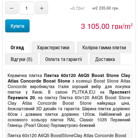
−
+
➫2 235,60 грн.
=0.72m
2
3 105,00 грн/m
2
Огляд
Характеристики
Колірна гамма плитки
Відгуки (5)
Оплата та гарантії
Доставка
Керамічна плитка
Плитка 60x120 A6Q5 Boost Stone Clay
з колекції Boost Stone Atlas
Atlas Concorde Boost Stone
Concorde виробництва Італія хороший вибір для покупки
плитки у Києві. В салоні PLITKA.EU на
Проспекті
, на плитку Плитка 60x120 A6Q5 Boost Stone
Перемоги 20
Clay Atlas Concorde Boost Stone найкраща ціна,
безкоштовний 3D дизайн та гарантія. Ширина плитки дорівнює
60см і довжина плитки дорівнює 120см. Найближчий до
основного кольору плитки RAL Classic 1035 Перлинний
Глянець (Pearl Gloss) Перламутрово-бежевий
Плитка 60x120 A6Q5 BoostStoneClay Atlas Concorde Boost