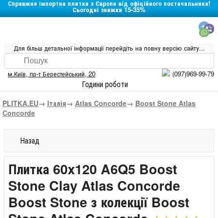
Справжня імпортна плитка з Європи від офіційного постачальника!
Сьогодні знижки 15-35%
Для більш детальної інформації перейдіть на повну версію сайту...
м.Київ
,
пр-т Берестейський, 20
(097)969-99-79
Години роботи
PLITKA.EU
→
Італія
→
Atlas Concorde
→
Boost Stone Atlas
Concorde
Назад
Плитка 60x120 A6Q5 Boost
Stone Clay Atlas Concorde
Boost Stone з колекції Boost