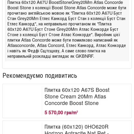
Плитка 60x120 A67U BoostStoneGrey20Mm Atlas Concorde
Boost Stone з колекції Boost Stone Atlas Concorde може бути
прочитано англійською мовою як "Плитка 60x120 A67U Буст
Стан Grey20Mm Етлес Канкорд Буст Стан з колекції Буст Стан
Етлес Канкорд", на неправильно прочитаном як "Плитка
60x120 A67U Буст Стоне Grey20Mm Атлас Конкорде Буст
Стоне з колекції Буст Стоне Атлас Конкорде". Виробник цієї
плитки Atlas Concorde може бути помилково написаний як
Atlasconcorde, Atlas Concord, Етлес Канкорд, Атлас Конкорде
і навіть як Федфі Сщтсщкву, А саме слово плитка на
неправильній розкладці виглядає як GKBNRF.
Рекомендуємо подивитись
Плитка 60x120 A67S Boost
Stone Cream 20Mm Atlas
Concorde Boost Stone
5 570,00 грн/m
2
Плитка (60x120) 0HO620R
Horizon Antracite Nat Ret -