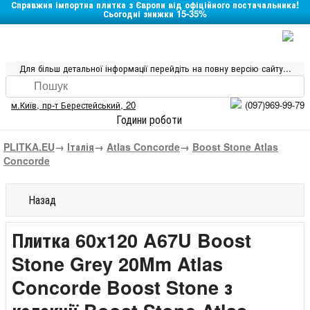
Справжня імпортна плитка з Європи від офіційного постачальника!
Сьогодні знижки 15-35%
Для більш детальної інформації перейдіть на повну версію сайту...
м.Київ
,
пр-т Берестейський, 20
(097)969-99-79
Години роботи
PLITKA.EU
→
Італія
→
Atlas Concorde
→
Boost Stone Atlas
Concorde
Назад
Плитка 60x120 A67U Boost
Stone Grey 20Mm Atlas
Concorde Boost Stone з