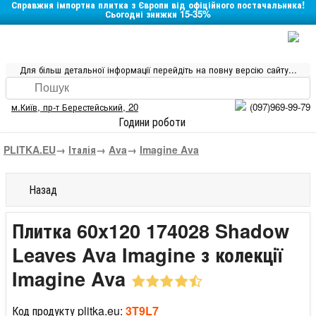
Справжня імпортна плитка з Європи від офіційного постачальника!
Сьогодні знижки 15-35%
Для більш детальної інформації перейдіть на повну версію сайту...
м.Київ
,
пр-т Берестейський, 20
(097)969-99-79
Години роботи
PLITKA.EU
→
Італія
→
Ava
→
Imagine Ava
Назад
Плитка 60x120 174028 Shadow
Leaves Ava Imagine з колекції
Imagine Ava
Код продукту plitka.eu:
3T9L7