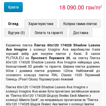
18 090,00 грн/m
2
Огляд
Характеристики
Колірна гамма плитки
Відгуки (5)
Оплата та гарантії
Доставка
Керамічна плитка
Плитка 60x120 174028 Shadow Leaves
з колекції Imagine Ava виробництва Італія
Ava Imagine
хороший вибір для покупки плитки у Києві. В салоні
PLITKA.EU на
, на плитку Плитка
Проспекті Перемоги 20
60x120 174028 Shadow Leaves Ava Imagine найкраща ціна,
безкоштовний 3D дизайн та гарантія. Ширина плитки дорівнює
60см і довжина плитки дорівнює 120см. Найближчий до
основного кольору плитки RAL Classic 1035 Перлинний
Глянець (Pearl Gloss) Перламутрово-бежевий
Плитка 60x120 174028 Shadow Leaves Ava Imagine з
колекції Imagine Ava може бути прочитано англійською мовою
як "Плитка 60x120 174028 Шєдоуу Леейвс Евєй Аймегін з
колекції Аймегін Евєй", на неправильно прочитаном як "Плитка
60x120 174028 Шадов Леавес Ава Імагіне з колекції Імагіне