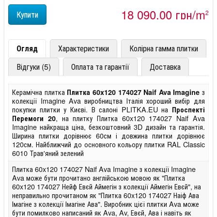
18 090,00 грн/m
2
Огляд
Характеристики
Колірна гамма плитки
Відгуки (5)
Оплата та гарантії
Доставка
Керамічна плитка
з
Плитка 60x120 174027 Naif Ava Imagine
колекції Imagine Ava виробництва Італія хороший вибір для
покупки плитки у Києві. В салоні PLITKA.EU на
Проспекті
, на плитку Плитка 60x120 174027 Naif Ava
Перемоги 20
Imagine найкраща ціна, безкоштовний 3D дизайн та гарантія.
Ширина плитки дорівнює 60см і довжина плитки дорівнює
120см. Найближчий до основного кольору плитки RAL Classic
6010 Трав'яний зелений
Плитка 60x120 174027 Naif Ava Imagine з колекції Imagine
Ava може бути прочитано англійською мовою як "Плитка
60x120 174027 Нейф Евєй Аймегін з колекції Аймегін Евєй", на
неправильно прочитаном як "Плитка 60x120 174027 Наіф Ава
Імагіне з колекції Імагіне Ава". Виробник цієї плитки Ava може
бути помилково написаний як Ava, Av, Евєй, Ава і навіть як