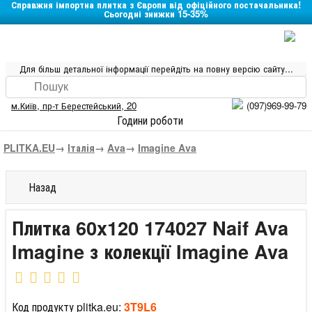
Справжня імпортна плитка з Європи від офіційного постачальника!
Сьогодні знижки 15-35%
Для більш детальної інформації перейдіть на повну версію сайту...
м.Київ
,
пр-т Берестейський, 20
(097)969-99-79
Години роботи
PLITKA.EU
→
Італія
→
Ava
→
Imagine Ava
Назад
Плитка 60x120 174027 Naif Ava
Imagine з колекції Imagine Ava
Код продукту plitka.eu:
3T9L6