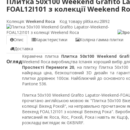
Плитка 50x100 Weekend Grafito L
FOAL12I101 з колекції Weekend R
Колекція:
Weekend Roca
Код товару plitka.eu:
2l892
Опис
Характеристики
Колірна гамма плитки
Доставка
Керамічна плитка
Плитка 50x100 Weekend Grafi
Огляд
Weekend Roca виробництва Іспанія хороший вибір для 
Проспекті Перемоги 20
, на плитку Плитка 50x100
найкраща ціна, безкоштовний 3D дизайн та гарант
плитки дорівнює 100см. Найближчий до основного кол
Pantone 536.
Плитка 50x100 Weekend Grafito Lapator-Weekend-FOAL
прочитано англійською мовою як "Плитка 50x100 Віке
колекції Вікенд Рокєй", на неправильно прочитаном 
Веекенд FOAL12I101 з колекції Веекенд Рока". Вироб
написаний як Roca, Roc, Рокєй, Рока і навіть як Кщсф
розкладці виглядає як GKBNRF.