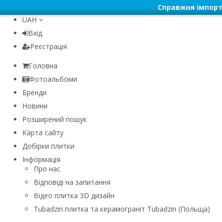
Справжня імпорт
UAH
Вхід
Реєстрація
Головна
Фотоальбоми
Бренди
Новини
Розширений пошук
Карта сайту
Добірки плитки
Інформація
Про нас
Відповіді на запитання
Відео плитка 3D дизайн
Tubadzin плитка та керамограніт Tubadzin (Польща)