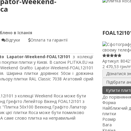
apator-Weekend-
oca
FOAL12I10
Відгуки
Оплата та гарантії
to Lapator-Weekend-FOAL12I101
з колекції
Артикул:
8042
покупки плитки у Києві. В салоні PLITKA.EU на
2 470,53 грн/
 Weekend Grafito Lapator-Weekend-FOAL12I101
ія. Ширина плитки дорівнює 50см і довжина
Дізнатися з
ьору плитки RAL Classic 7038 Агатовий сірий
Підібрати а
Купити плит
12I101 з колекції Weekend Roca може бути
До порівнянн
нд Грефіто Лепейтор Вікенд FOAL12I101 з
Форма
як "Плитка 50x100 Веекенд Графіто Лапатор
Найближчий д
ник цієї плитки Roca може бути помилково
плитки
, А саме слово плитка на неправильній
Розмір
Вага
Країна