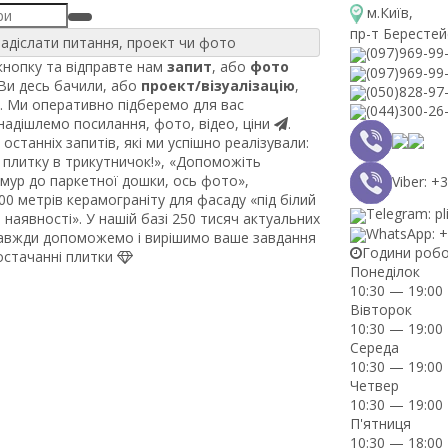
м.Київ
,
пр-т Берестей
адіслати питання, проект чи фото
(097)969-99
нопку та відправте нам
запит
, або
фото
(097)969-99
 Ви десь бачили, або
проект/візуалізацію
,
(050)828-97
. Ми оперативно підберемо для вас
(044)300-26
 надішлемо посилання, фото, відео, ціни
.
останніх запитів, які ми успішно реалізували:
плитку в трикутничок!», «Допоможіть
рмур до паркетної дошки, ось фото»,
Viber: 
0 метрів керамограніту для фасаду «під білий
Telegram: pl
наявності». У нашій базі 250 тисяч актуальних
WhatsApp: 
завжди допоможемо і вирішимо ваше завдання
Години роб
постачанні плитки
Понеділок
10:30 — 19:00
Вівторок
10:30 — 19:00
Середа
10:30 — 19:00
Четвер
10:30 — 19:00
П'ятниця
10:30 — 18:00