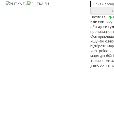
Н
Натисніть
к
плитки
, яку
або
артикул
пропозицію і
Ось приклади 
«Шукаю синю 
підібрати ма
«Потрібно 200
мармур» 60Х1 
товарів, ми 
у виборі та 