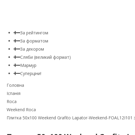
За рейтингом
За форматом
За декором
Сляби (великий формат)
Мармур
Суперціни!
Головна
Іспанія
Roca
Weekend Roca
Плитка 50x100 Weekend Grafito Lapator-Weekend-FOAL12I101 