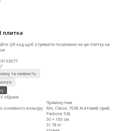
1 плитка
19133077
2
m
нижку та наявність
налоги
ку
я
У обране
Прямокутник
о основного кольору
RAL Classic 7038 Агатовий сірий,
Pantone 536
50 × 100 см
31.78 кг
Іспанія