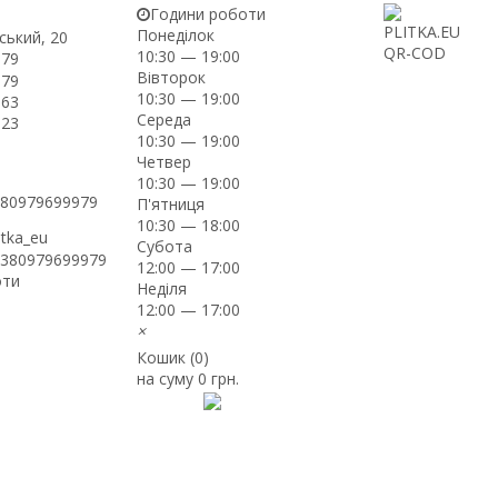
Години роботи
Понеділок
ський, 20
10:30 — 19:00
-79
Вівторок
-79
10:30 — 19:00
-63
Середа
-23
10:30 — 19:00
Четвер
10:30 — 19:00
+380979699979
П'ятниця
10:30 — 18:00
itka_eu
Субота
+380979699979
12:00 — 17:00
оти
Неділя
12:00 — 17:00
×
Кошик (
0
)
на суму
0 грн.