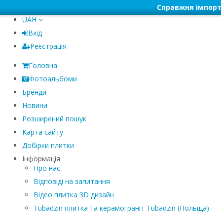
Справжня імпорт
UAH
Вхід
Реєстрація
Головна
Фотоальбоми
Бренди
Новини
Розширений пошук
Карта сайту
Добірки плитки
Інформація
Про нас
Відповіді на запитання
Відео плитка 3D дизайн
Tubadzin плитка та керамограніт Tubadzin (Польща)