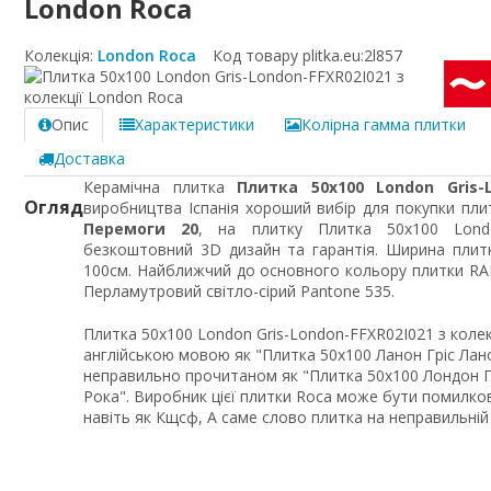
London Roca
Колекція:
London Roca
Код товару plitka.eu:
2l857
Опис
Характеристики
Колірна гамма плитки
Доставка
Керамічна плитка
Плитка 50x100 London Gris-L
Огляд
виробництва Іспанія хороший вибір для покупки плит
Перемоги 20
, на плитку Плитка 50x100 Londo
безкоштовний 3D дизайн та гарантія. Ширина плит
100см. Найближчий до основного кольору плитки RAL 
Перламутровий світло-сірий Pantone 535.
Плитка 50x100 London Gris-London-FFXR02I021 з коле
англійською мовою як "Плитка 50x100 Ланон Гріс Лано
неправильно прочитаном як "Плитка 50x100 Лондон Гр
Рока". Виробник цієї плитки Roca може бути помилков
навіть як Кщсф, А саме слово плитка на неправильній