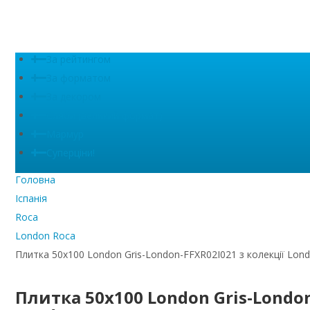
За рейтингом
За форматом
За декором
Сляби (великий формат)
Мармур
Суперціни!
Головна
Іспанія
Roca
London Roca
Плитка 50x100 London Gris-London-FFXR02I021 з колекції Lon
Плитка 50x100 London Gris-London