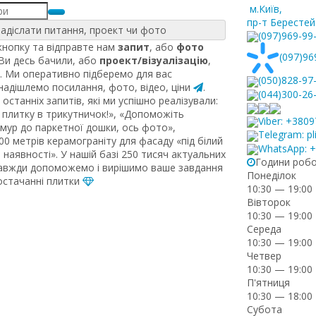
м.Київ
,
пр-т Берестей
адіслати питання, проект чи фото
(097)969-99
нопку та відправте нам
запит
, або
фото
(097)96
 Ви десь бачили, або
проект/візуалізацію
,
. Ми оперативно підберемо для вас
(050)828-97
 надішлемо посилання, фото, відео, ціни
.
(044)300-26
останніх запитів, які ми успішно реалізували:
плитку в трикутничок!», «Допоможіть
Viber: +380
рмур до паркетної дошки, ось фото»,
Telegram: pl
0 метрів керамограніту для фасаду «під білий
WhatsApp: 
наявності». У нашій базі 250 тисяч актуальних
Години роб
завжди допоможемо і вирішимо ваше завдання
Понеділок
постачанні плитки
10:30 — 19:00
Вівторок
10:30 — 19:00
Середа
10:30 — 19:00
Четвер
10:30 — 19:00
П'ятниця
10:30 — 18:00
Субота