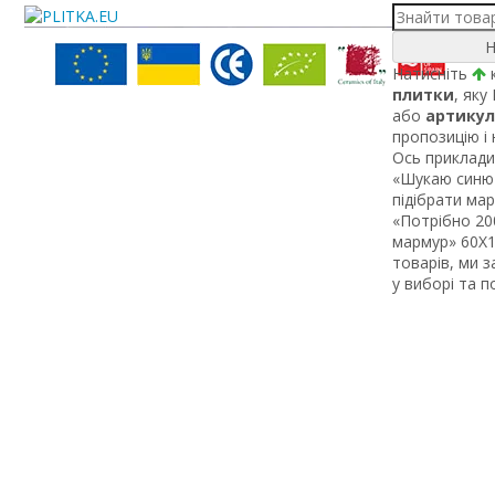
Н
Натисніть
к
плитки
, яку
або
артикул
пропозицію і
Ось приклади 
«Шукаю синю 
підібрати ма
«Потрібно 200
мармур» 60Х1 
товарів, ми 
у виборі та 