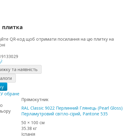
1 плитка
19133029
2
m
нижку та наявність
налоги
ку
я
У обране
Прямокутник
до
RAL Classic 9022 Перлинний Глянець (Pearl Gloss)
льору
Перламутровий світло-сірий, Pantone 535
50 × 100 см
35.38 кг
Іспанія