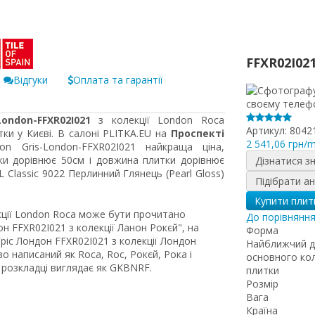
FFXR02I02
Відгуки
Оплата та гарантії
ondon-FFXR02I021
з колекції London Roca
Артикул:
8042
ки у Києві. В салоні PLITKA.EU на
Проспекті
2 541,06 грн/
n Gris-London-FFXR02I021 найкраща ціна,
ки дорівнює 50см і довжина плитки дорівнює
Дізнатися з
Classic 9022 Перлинний Глянець (Pearl Gloss)
Підібрати а
Купити плит
кції London Roca може бути прочитано
До порівнянн
н FFXR02I021 з колекції Ланон Рокєй", на
Форма
іс Лондон FFXR02I021 з колекції Лондон
Найближчий 
о написаний як Roca, Roc, Рокєй, Рока і
основного ко
 розкладці виглядає як GKBNRF.
плитки
Розмір
Вага
Країна