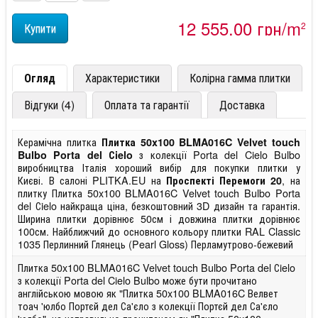
12 555,00 грн/m
2
Огляд
Характеристики
Колірна гамма плитки
Відгуки (4)
Оплата та гарантії
Доставка
Керамічна плитка
Плитка 50x100 BLMA016C Velvet touch
з колекції Porta del Cielo Bulbo
Bulbo Porta del Сielo
виробництва Італія хороший вибір для покупки плитки у
Києві. В салоні PLITKA.EU на
, на
Проспекті Перемоги 20
плитку Плитка 50x100 BLMA016C Velvet touch Bulbo Porta
del Сielo найкраща ціна, безкоштовний 3D дизайн та гарантія.
Ширина плитки дорівнює 50см і довжина плитки дорівнює
100см. Найближчий до основного кольору плитки RAL Classic
1035 Перлинний Глянець (Pearl Gloss) Перламутрово-бежевий
Плитка 50x100 BLMA016C Velvet touch Bulbo Porta del Сielo
з колекції Porta del Cielo Bulbo може бути прочитано
англійською мовою як "Плитка 50x100 BLMA016C Велвет
тоач 'юлбо Портєй дел Са'єло з колекції Портєй дел Са'єло