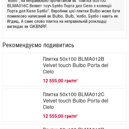
'юлбо", на неправильно прочитаном як "Плитка 50x100
BLMA016C Велвет тоуч Булбо Порта дел Сіело з колекції
Порта дел Кіело Булбо". Виробник цієї плитки Bulbo може бути
помилково написаний як Bulbo, Bulb, 'юлбо, Булбо і навіть як
Игдищ, А саме слово плитка на неправильній розкладці
виглядає як GKBNRF.
Рекомендуємо подивитись
Плитка 50x100 BLMA012B
Velvet touch Bulbo Porta del
Сielo
12 555,00 грн/m
2
Плитка 50x100 BLMA012C
Velvet touch Bulbo Porta del
Сielo
12 555,00 грн/m
2