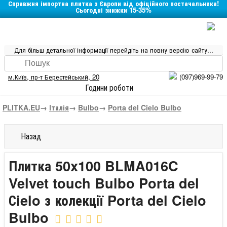
Справжня імпортна плитка з Європи від офіційного постачальника!
Сьогодні знижки 15-35%
Для більш детальної інформації перейдіть на повну версію сайту...
м.Київ
,
пр-т Берестейський, 20
(097)969-99-79
Години роботи
PLITKA.EU
→
Італія
→
Bulbo
→
Porta del Cielo Bulbo
Назад
Плитка 50x100 BLMA016C
Velvet touch Bulbo Porta del
Сielo з колекції Porta del Cielo
Bulbo