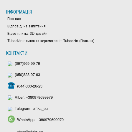
ІНФОРМАЦІЯ
Про нас
Відповіді на запитання
Відео плитка 3D дизайн
Tubadzin плитка та керамограніт Tubadzin (Польща)
КОНТАКТИ
(097)969-99-79
(050)828-97-63
(044)300-26-23
Viber: +380979699979
Telegram: plitka_eu
WhatsApp: +380979699979
shop@plitka.eu