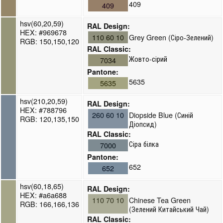
409
409
hsv(60,20,59)
RAL Design:
HEX: #969678
110 60 10
Grey Green (Сіро-Зелений)
RGB: 150,150,120
RAL Classic:
Жовто-сірий
7034
Pantone:
5635
5635
hsv(210,20,59)
RAL Design:
HEX: #788796
260 60 10
Diopside Blue (Синій
RGB: 120,135,150
Діопсид)
RAL Classic:
Сіра білка
7000
Pantone:
652
652
hsv(60,18,65)
RAL Design:
HEX: #a6a688
110 70 10
Chinese Tea Green
RGB: 166,166,136
(Зелений Китайський Чай)
RAL Classic: