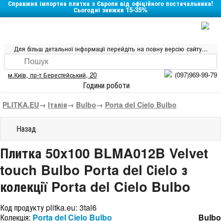
Справжня імпортна плитка з Європи від офіційного постачальника!
Сьогодні знижки 15-35%
Для більш детальної інформації перейдіть на повну версію сайту...
м.Київ
,
пр-т Берестейський, 20
(097)969-99-79
Години роботи
PLITKA.EU
→
Італія
→
Bulbo
→
Porta del Cielo Bulbo
Назад
Плитка 50x100 BLMA012B Velvet
touch Bulbo Porta del Сielo з
колекції Porta del Cielo Bulbo
Код продукту plitka.eu:
3tal6
Колекція:
Porta del Cielo Bulbo
Bulbo