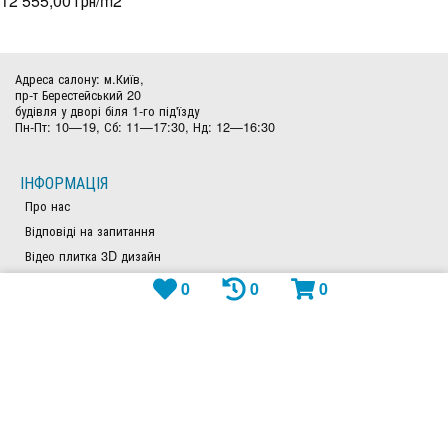
12 555,00 грн/m
2
Адреса салону: м.Київ,
пр-т Берестейський 20
будівля у дворі біля 1-го під'їзду
Пн-Пт: 10—19, Сб: 11—17:30, Нд: 12—16:30
ІНФОРМАЦІЯ
Про нас
Відповіді на запитання
Відео плитка 3D дизайн
Tubadzin плитка та керамограніт Tubadzin (Польща)
0
0
0
КОНТАКТИ
(097)969-99-79
(050)828-97-63
(044)300-26-23