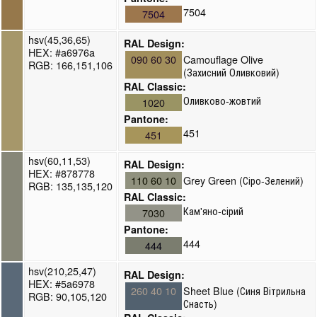
7504
7504
hsv(45,36,65)
RAL Design:
HEX: #a6976a
090 60 30
Camouflage Olive
RGB: 166,151,106
(Захисний Оливковий)
RAL Classic:
Оливково-жовтий
1020
Pantone:
451
451
hsv(60,11,53)
RAL Design:
HEX: #878778
110 60 10
Grey Green (Сіро-Зелений)
RGB: 135,135,120
RAL Classic:
Кам'яно-сірий
7030
Pantone:
444
444
hsv(210,25,47)
RAL Design:
HEX: #5a6978
260 40 10
Sheet Blue (Синя Вітрильна
RGB: 90,105,120
Снасть)