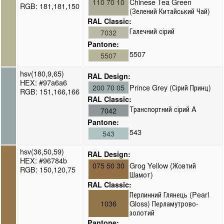
110 70 10
Chinese Tea Green
RGB: 181,181,150
(Зелений Китайський Чай)
RAL Classic:
Галечний сірий
7032
Pantone:
5507
5507
hsv(180,9,65)
RAL Design:
HEX: #97a6a6
200 70 05
Prince Grey (Сірий Принц)
RGB: 151,166,166
RAL Classic:
Транспортний сірий A
7042
Pantone:
543
543
hsv(36,50,59)
RAL Design:
HEX: #96784b
075 50 30
Grog Yellow (Жовтий
RGB: 150,120,75
Шамот)
RAL Classic:
Перлинний Глянець (Pearl
1036
Gloss) Перламутрово-
золотий
Pantone: