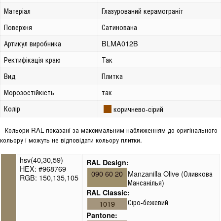
Матеріал
Глазурований керамограніт
Поверхня
Сатинована
Артикул виробника
BLMA012B
Ректифікація краю
Так
Вид
Плитка
Морозостійкість
так
Колір
коричнево-сірий
Кольори RAL показані за максимальним наближенням до оригінального
кольору і можуть не відповідати кольору плитки.
hsv(40,30,59)
RAL Design:
HEX: #968769
090 60 20
Manzanilla Olive (Оливкова
RGB: 150,135,105
Мансанілья)
RAL Classic:
Сіро-бежевий
1019
Pantone: