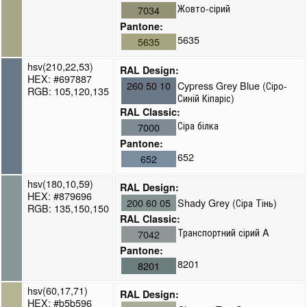
Жовто-сірий
7034
Pantone:
5635
5635
hsv(210,22,53)
RAL Design:
HEX: #697887
260 50 10
Cypress Grey Blue (Сіро-
RGB: 105,120,135
Синій Кіпаріс)
RAL Classic:
Сіра білка
7000
Pantone:
652
652
hsv(180,10,59)
RAL Design:
HEX: #879696
200 60 05
Shady Grey (Сіра Тінь)
RGB: 135,150,150
RAL Classic:
Транспортний сірий A
7042
Pantone:
8201
8201
hsv(60,17,71)
RAL Design:
HEX: #b5b596