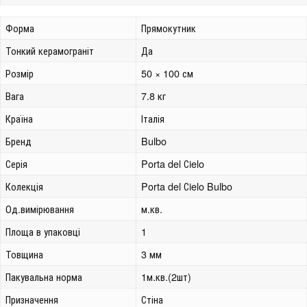
Форма
Прямокутник
Тонкий керамограніт
Да
Розмір
50 × 100 см
Вага
7.8 кг
Країна
Італія
Бренд
Bulbo
Серія
Porta del Сielo
Колекція
Porta del Сielo Bulbo
Од.вимірювання
м.кв.
Площа в упаковці
1
Товщина
3 мм
Пакувальна норма
1м.кв.(2шт)
Призначення
Стіна