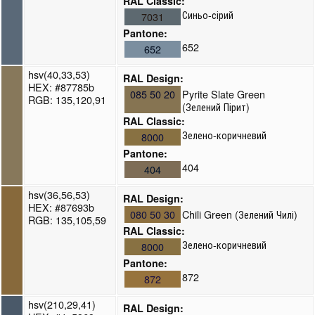
RAL Classic:
Синьо-сірий
7031
Pantone:
652
652
hsv(40,33,53)
RAL Design:
HEX: #87785b
085 50 20
Pyrite Slate Green
RGB: 135,120,91
(Зелений Пірит)
RAL Classic:
Зелено-коричневий
8000
Pantone:
404
404
hsv(36,56,53)
RAL Design:
HEX: #87693b
080 50 30
Chili Green (Зелений Чилі)
RGB: 135,105,59
RAL Classic:
Зелено-коричневий
8000
Pantone:
872
872
hsv(210,29,41)
RAL Design: