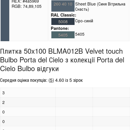
HEX: #4a5969
260 40 10
Sheet Blue (Синя Вітрильна
RGB: 74,89,105
Снасть)
RAL Classic:
Сіро-синій
5008
Pantone:
5405
5405
Плитка 50x100 BLMA012B Velvet touch
Bulbo Porta del Сielo з колекції Porta del
Cielo Bulbo відгуки
Середня оцінка покупців:
(
5
)
4.60 із 5 зірок
3
2
0
0