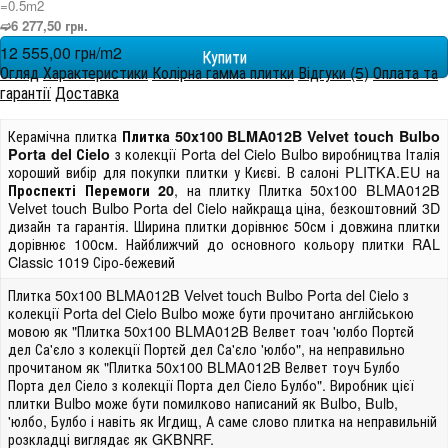
=0.5m
2
➫6 277,50 грн.
12 555,00 грн/m
2
Огляд
Характеристики
Колірна гамма плитки
Відгуки (5)
Оплата та
гарантії
Доставка
Керамічна плитка
Плитка 50x100 BLMA012B Velvet touch Bulbo
з колекції Porta del Cielo Bulbo виробництва Італія
Porta del Сielo
хороший вибір для покупки плитки у Києві. В салоні PLITKA.EU на
, на плитку Плитка 50x100 BLMA012B
Проспекті Перемоги 20
Velvet touch Bulbo Porta del Сielo найкраща ціна, безкоштовний 3D
дизайн та гарантія. Ширина плитки дорівнює 50см і довжина плитки
дорівнює 100см. Найближчий до основного кольору плитки RAL
Classic 1019 Сіро-бежевий
Плитка 50x100 BLMA012B Velvet touch Bulbo Porta del Сielo з
колекції Porta del Cielo Bulbo може бути прочитано англійською
мовою як "Плитка 50x100 BLMA012B Велвет тоач 'юлбо Портєй
дел Са'єло з колекції Портєй дел Са'єло 'юлбо", на неправильно
прочитаном як "Плитка 50x100 BLMA012B Велвет тоуч Булбо
Порта дел Сіело з колекції Порта дел Сіело Булбо". Виробник цієї
плитки Bulbo може бути помилково написаний як Bulbo, Bulb,
'юлбо, Булбо і навіть як Игдищ, А саме слово плитка на неправильній
розкладці виглядає як GKBNRF.