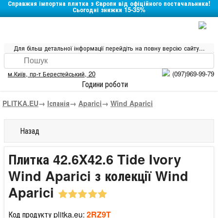
Справжня імпортна плитка з Європи від офіційного постачальника!
Сьогодні знижки 15-35%
Для більш детальної інформації перейдіть на повну версію сайту...
м.Київ
,
пр-т Берестейський, 20
(097)969-99-79
Години роботи
PLITKA.EU
→
Іспанія
→
Aparici
→
Wind Aparici
Назад
Плитка 42.6X42.6 Tide Ivory
Wind Aparici з колекції Wind
Aparici
Код продукту plitka.eu:
2RZ9T