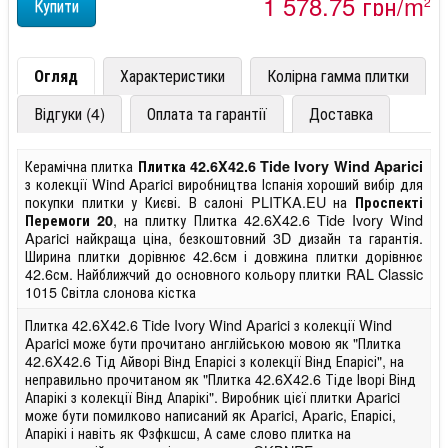
1 578,75 грн/m
2
Огляд
Характеристики
Колірна гамма плитки
Відгуки (4)
Оплата та гарантії
Доставка
Керамічна плитка
Плитка 42.6X42.6 Tide Ivory Wind Aparici
з колекції Wind Aparici виробництва Іспанія хороший вибір для
покупки плитки у Києві. В салоні PLITKA.EU на
Проспекті
, на плитку Плитка 42.6X42.6 Tide Ivory Wind
Перемоги 20
Aparici найкраща ціна, безкоштовний 3D дизайн та гарантія.
Ширина плитки дорівнює 42.6см і довжина плитки дорівнює
42.6см. Найближчий до основного кольору плитки RAL Classic
1015 Світла слонова кістка
Плитка 42.6X42.6 Tide Ivory Wind Aparici з колекції Wind
Aparici може бути прочитано англійською мовою як "Плитка
42.6X42.6 Тід Айворі Вінд Епарісі з колекції Вінд Епарісі", на
неправильно прочитаном як "Плитка 42.6X42.6 Тіде Іворі Вінд
Апарікі з колекції Вінд Апарікі". Виробник цієї плитки Aparici
може бути помилково написаний як Aparici, Aparic, Епарісі,
Апарікі і навіть як Фзфкшсш, А саме слово плитка на