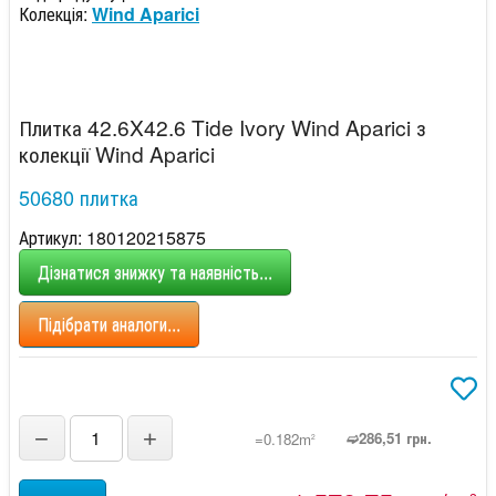
Колекція:
Wind Aparici
Плитка 42.6X42.6 Tide Ivory Wind Aparici з
колекції Wind Aparici
50680 плитка
Артикул: 180120215875
Дізнатися знижку та наявність...
Підібрати аналоги...
−
+
➫286,51 грн.
=0.182m
2