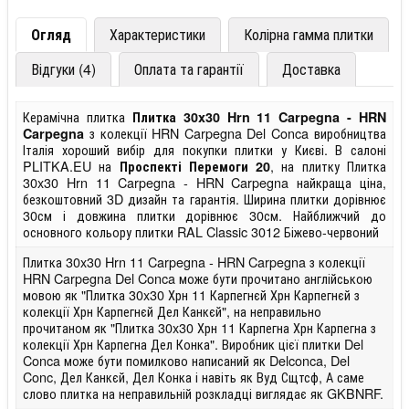
Огляд
Характеристики
Колірна гамма плитки
Відгуки (4)
Оплата та гарантії
Доставка
Керамічна плитка
Плитка 30x30 Hrn 11 Carpegna - HRN
з колекції HRN Carpegna Del Conca виробництва
Carpegna
Італія хороший вибір для покупки плитки у Києві. В салоні
PLITKA.EU на
, на плитку Плитка
Проспекті Перемоги 20
30x30 Hrn 11 Carpegna - HRN Carpegna найкраща ціна,
безкоштовний 3D дизайн та гарантія. Ширина плитки дорівнює
30см і довжина плитки дорівнює 30см. Найближчий до
основного кольору плитки RAL Classic 3012 Біжево-червоний
Плитка 30x30 Hrn 11 Carpegna - HRN Carpegna з колекції
HRN Carpegna Del Conca може бути прочитано англійською
мовою як "Плитка 30x30 Хрн 11 Карпегнєй Хрн Карпегнєй з
колекції Хрн Карпегнєй Дел Канкєй", на неправильно
прочитаном як "Плитка 30x30 Хрн 11 Карпегна Хрн Карпегна з
колекції Хрн Карпегна Дел Конка". Виробник цієї плитки Del
Conca може бути помилково написаний як Delconca, Del
Conc, Дел Канкєй, Дел Конка і навіть як Вуд Сщтсф, А саме
слово плитка на неправильній розкладці виглядає як GKBNRF.