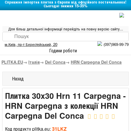
Справжня імпортна плитка з Європи від офіційного постачальника!
Сьогодні знижки 15-35%
Для більш детальної інформації перейдіть на повну версію сайту...
м.Київ
,
пр-т Берестейський, 20
(097)969-99-79
Години роботи
PLITKA.EU
→
Італія
→
Del Conca
→
HRN Carpegna Del Conca
Назад
Плитка 30x30 Hrn 11 Carpegna -
HRN Carpegna з колекції HRN
Carpegna Del Conca
Код продукту plitka.eu:
31LKZ