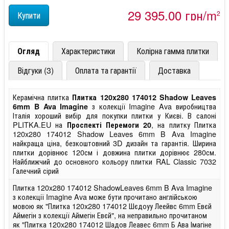
29 395,00 грн/m
2
Огляд
Характеристики
Колірна гамма плитки
Відгуки (3)
Оплата та гарантії
Доставка
Керамічна плитка
Плитка 120x280 174012 Shadow Leaves
з колекції Imagine Ava виробництва
6mm B Ava Imagine
Італія хороший вибір для покупки плитки у Києві. В салоні
PLITKA.EU на
, на плитку Плитка
Проспекті Перемоги 20
120x280 174012 Shadow Leaves 6mm B Ava Imagine
найкраща ціна, безкоштовний 3D дизайн та гарантія. Ширина
плитки дорівнює 120см і довжина плитки дорівнює 280см.
Найближчий до основного кольору плитки RAL Classic 7032
Галечний сірий
Плитка 120x280 174012 ShadowLeaves 6mm B Ava Imagine
з колекції Imagine Ava може бути прочитано англійською
мовою як "Плитка 120x280 174012 Шєдоуу Леейвс 6mm Евєй
Аймегін з колекції Аймегін Евєй", на неправильно прочитаном
як "Плитка 120x280 174012 Шадов Леавес 6mm Б Ава Імагіне