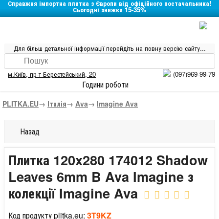
Справжня імпортна плитка з Європи від офіційного постачальника!
Сьогодні знижки 15-35%
Для більш детальної інформації перейдіть на повну версію сайту...
м.Київ
,
пр-т Берестейський, 20
(097)969-99-79
Години роботи
PLITKA.EU
→
Італія
→
Ava
→
Imagine Ava
Назад
Плитка 120x280 174012 Shadow
Leaves 6mm B Ava Imagine з
колекції Imagine Ava
Код продукту plitka.eu:
3T9KZ