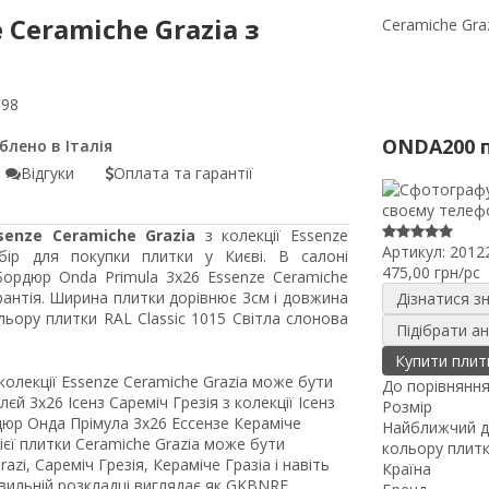
 Ceramiche Grazia з
Ceramiche Gra
598
ONDA200 
Відгуки
Оплата та гарантії
senze Ceramiche Grazia
з колекції Essenze
Артикул:
2012
бір для покупки плитки у Києві. В салоні
475,00 грн/pc
Бордюр Onda Primula 3x26 Essenze Ceramiche
рантія. Ширина плитки дорівнює 3см і довжина
Дізнатися з
ьору плитки RAL Classic 1015 Світла слонова
Підібрати а
Купити плит
колекції Essenze Ceramiche Grazia може бути
До порівнянн
 3x26 Ісенз Сареміч Грезія з колекції Ісенз
Розмір
дюр Онда Прімула 3x26 Ессензе Кераміче
Найближчий д
цієї плитки Ceramiche Grazia може бути
кольору плит
zi, Сареміч Грезія, Кераміче Гразіа і навіть
Країна
ильній розкладці виглядає як GKBNRF.