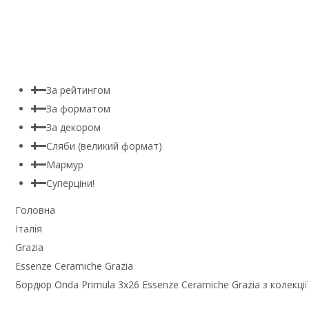
За рейтингом
За форматом
За декором
Сляби (великий формат)
Мармур
Суперціни!
Головна
Італія
Grazia
Essenze Ceramiche Grazia
Бордюр Onda Primula 3x26 Essenze Ceramiche Grazia з колекції