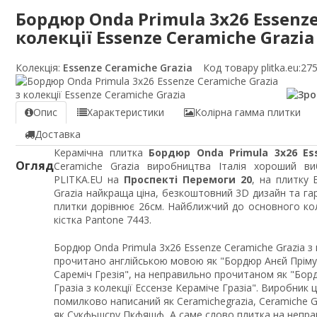
Бордюр Onda Primula 3x26 Essenze
колекції Essenze Ceramiche Grazia
Колекція:
Essenze Ceramiche Grazia
Код товару plitka.eu:
27
Опис
Характеристики
Колірна гамма плитки
Доставка
Керамічна плитка
Бордюр Onda Primula 3x26 Es
Огляд
Ceramiche Grazia виробництва Італія хороший ви
PLITKA.EU на
Проспекті Перемоги 20
, на плитку 
Grazia найкраща ціна, безкоштовний 3D дизайн та га
плитки дорівнює 26см. Найближчий до основного кол
кістка Pantone 7443.
Бордюр Onda Primula 3x26 Essenze Ceramiche Grazia з 
прочитано англійською мовою як "Бордюр Анєй Прімулєй
Сареміч Грезія", на неправильно прочитаном як "Бор
Гразіа з колекції Ессензе Кераміче Гразіа". Виробник 
помилково написаний як Ceramichegrazia, Ceramiche Gra
як Сукфьшсру Пкфяшф, А саме слово плитка на неправ