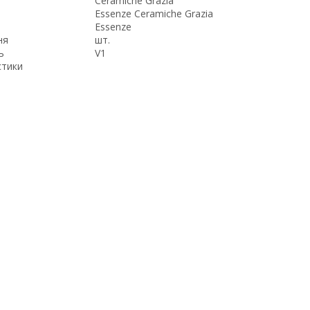
Ceramiche Grazia
Essenze Ceramiche Grazia
Essenze
ня
шт.
ь
V1
стики