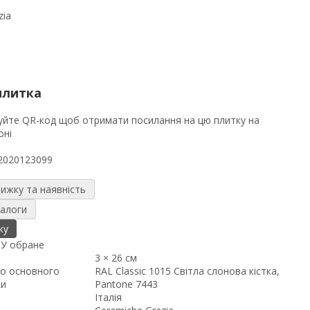
zia
плитка
2020123099
нижку та наявність
налоги
ку
я
У обране
3 × 26 см
о основного
RAL Classic 1015 Світла слонова кістка,
ки
Pantone 7443
Італія