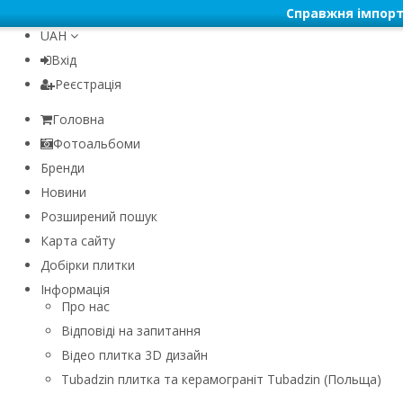
Справжня імпорт
UAH
Вхід
Реєстрація
Головна
Фотоальбоми
Бренди
Новини
Розширений пошук
Карта сайту
Добірки плитки
Інформація
Про нас
Відповіді на запитання
Відео плитка 3D дизайн
Tubadzin плитка та керамограніт Tubadzin (Польща)