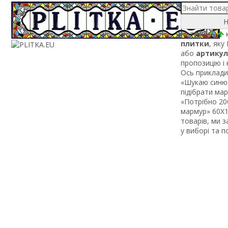
Н
Натисніть
к
плитки
, яку
або
артикул
пропозицію і
Ось приклади 
«Шукаю синю 
підібрати ма
«Потрібно 200
мармур» 60Х1 
товарів, ми 
у виборі та 