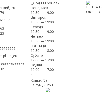
Години роботи
ський, 20
Понеділок
-79
10:30 — 19:00
Вівторок
9-99-79
10:30 — 19:00
Середа
-63
10:30 — 19:00
-23
Четвер
10:30 — 19:00
П'ятниця
979699979
10:30 — 18:00
Субота
: plitka_eu
12:00 — 17:00
+380979699979
Неділя
оти
12:00 — 17:00
×
Кошик (
0
)
на суму
0 грн.