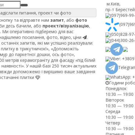
м.Київ
,
пр-т Берестей
адіслати питання, проект чи фото
(097)969-99
нопку та відправте нам
запит
, або
фото
(097)96
 Ви десь бачили, або
проект/візуалізацію
,
. Ми оперативно підберемо для вас
(050)828-97
 надішлемо посилання, фото, відео, ціни
.
(044)300-26
останніх запитів, які ми успішно реалізували:
плитку в трикутничок!», «Допоможіть
рмур до паркетної дошки, ось фото»,
Viber: +380
0 метрів керамограніту для фасаду «під білий
наявності». У нашій базі 250 тисяч актуальних
Telegram
завжди допоможемо і вирішимо ваше завдання
WhatsApp: 
постачанні плитки
Години роб
Понеділок
10:30 — 19:00
Вівторок
10:30 — 19:00
Середа
10:30 — 19:00
Четвер
10:30 — 19:00
П'ятниця