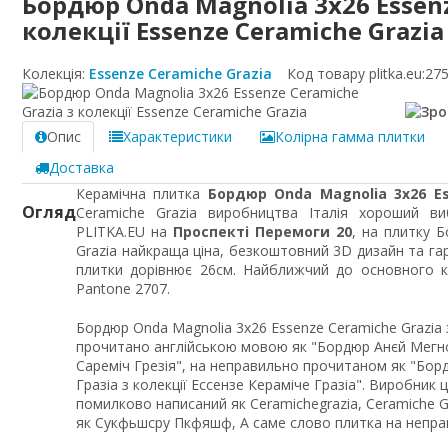
Бордюр Onda Magnolia 3x26 Essenz
колекції Essenze Ceramiche Grazia
Колекція:
Essenze Ceramiche Grazia
Код товару plitka.eu:
275
Опис
Характеристики
Колірна гамма плитки
Доставка
Керамічна плитка
Бордюр Onda Magnolia 3x26 Es
Огляд
Ceramiche Grazia виробництва Італія хороший ви
PLITKA.EU на
Проспекті Перемоги 20
, на плитку 
Grazia найкраща ціна, безкоштовний 3D дизайн та га
плитки дорівнює 26см. Найближчий до основного ко
Pantone 2707.
Бордюр Onda Magnolia 3x26 Essenze Ceramiche Grazia 
прочитано англійською мовою як "Бордюр Анєй Мегнолі
Сареміч Грезія", на неправильно прочитаном як "Бор
Гразіа з колекції Ессензе Кераміче Гразіа". Виробник 
помилково написаний як Ceramichegrazia, Ceramiche Gra
як Сукфьшсру Пкфяшф, А саме слово плитка на неправ