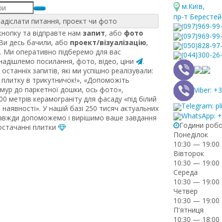
м.Київ
,
пр-т Берестей
адіслати питання, проект чи фото
(097)969-99
нопку та відправте нам
запит
, або
фото
(097)969-99
 Ви десь бачили, або
проект/візуалізацію
,
(050)828-97
. Ми оперативно підберемо для вас
(044)300-26
 надішлемо посилання, фото, відео, ціни
.
останніх запитів, які ми успішно реалізували:
плитку в трикутничок!», «Допоможіть
рмур до паркетної дошки, ось фото»,
Viber: 
0 метрів керамограніту для фасаду «під білий
Telegram: pl
наявності». У нашій базі 250 тисяч актуальних
WhatsApp: 
завжди допоможемо і вирішимо ваше завдання
Години роб
постачанні плитки
Понеділок
10:30 — 19:00
Вівторок
10:30 — 19:00
Середа
10:30 — 19:00
Четвер
10:30 — 19:00
П'ятниця
10:30 — 18:00