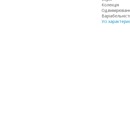
Колекція
Од.вимірюван
Варіабельніст
Усі характери