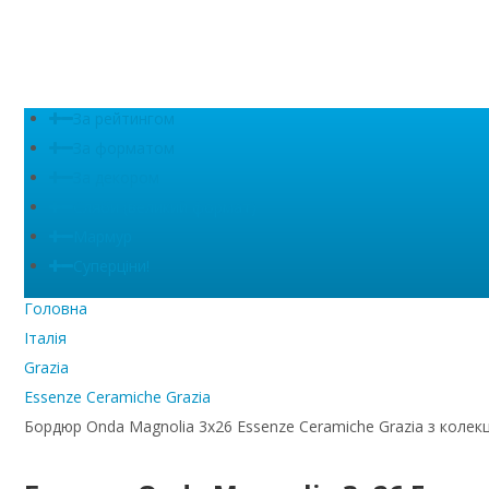
За рейтингом
За форматом
За декором
Сляби (великий формат)
Мармур
Суперціни!
Головна
Італія
Grazia
Essenze Ceramiche Grazia
Бордюр Onda Magnolia 3x26 Essenze Ceramiche Grazia з колекці