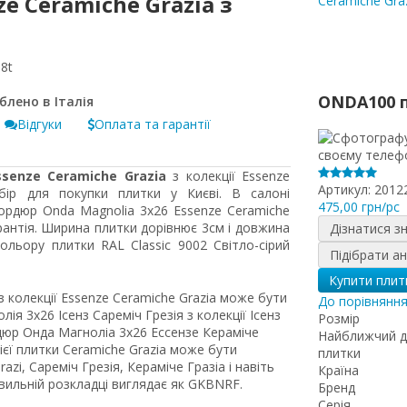
e Ceramiche Grazia з
Ceramiche Gra
8t
ONDA100 
Відгуки
Оплата та гарантії
senze Ceramiche Grazia
з колекції Essenze
Артикул:
2012
бір для покупки плитки у Києві. В салоні
475,00 грн/pc
Бордюр Onda Magnolia 3x26 Essenze Ceramiche
рантія. Ширина плитки дорівнює 3см і довжина
Дізнатися з
льору плитки RAL Classic 9002 Світло-сірий
Підібрати а
Купити плит
з колекції Essenze Ceramiche Grazia може бути
До порівнянн
я 3x26 Ісенз Сареміч Грезія з колекції Ісенз
Розмір
дюр Онда Магноліа 3x26 Ессензе Кераміче
Найближчий д
цієї плитки Ceramiche Grazia може бути
плитки
zi, Сареміч Грезія, Кераміче Гразіа і навіть
Країна
ильній розкладці виглядає як GKBNRF.
Бренд
Серія