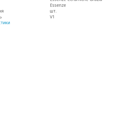
Essenze
ня
шт.
ь
V1
стики