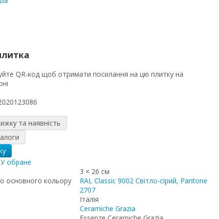
zia
плитка
2020123086
нижку та наявність
налоги
ку
я
У обране
3 × 26 см
о основного кольору
RAL Classic 9002 Світло-сірий, Pantone
2707
Італія
Ceramiche Grazia
Essenze Ceramiche Grazia