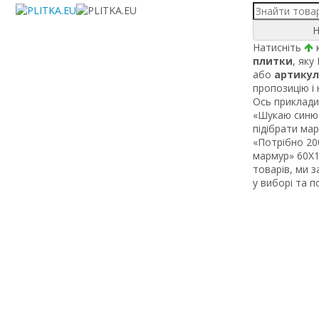
Н
Натисніть
к
плитки
, яку
або
артикул
пропозицію і
Ось приклади 
«Шукаю синю 
підібрати ма
«Потрібно 200
мармур» 60Х1 
товарів, ми 
у виборі та 