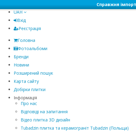
Справжня імпорт
UAH
Вхід
Реєстрація
Головна
Фотоальбоми
Бренди
Новини
Розширений пошук
Карта сайту
Добірки плитки
Інформація
Про нас
Відповіді на запитання
Відео плитка 3D дизайн
Tubadzin плитка та керамограніт Tubadzin (Польща)