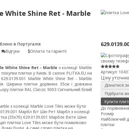
e White Shine Ret - Marble
629.0139.0
Відгуки
Оплата та гарантії
le White Shine Ret - Marble
з колекції Marble
Артикул:
1043
покупки плитки у Києві. В салоні PLITKA.EU на
Ціну уточн
 629.0139.001 Marble White Shine Ret - Marble
ія. Ширина плитки дорівнює 35см і довжина
Дізнатися з
ору плитки RAL Classic 9003 Сигнальний білий
Підібрати а
Купити плит
arble з колекції Marble Love Tiles може бути
До порівнянн
0139.001 Марбл Віт Шін Рет Марбл з колекції
Розмір
тка (35x70) 629.0139.001 Марбле Вхіте Шіне
Найближчий д
цієї плитки Love Tiles може бути помилково
плитки
як Дщму Ешдуі, А саме слово плитка на