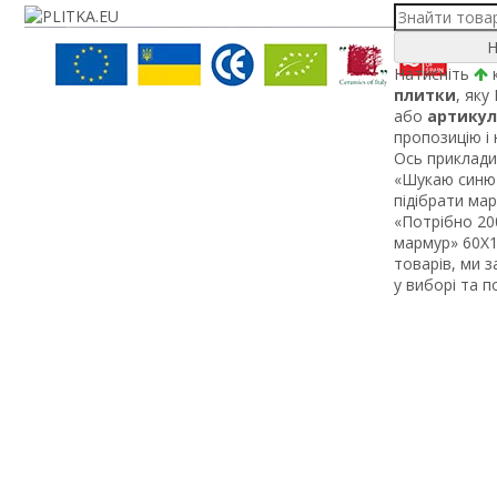
Н
Натисніть
к
плитки
, яку
або
артикул
пропозицію і
Ось приклади 
«Шукаю синю 
підібрати ма
«Потрібно 200
мармур» 60Х1 
товарів, ми 
у виборі та 