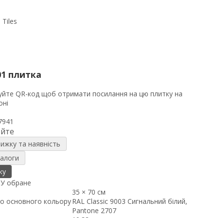
01 плитка
7941
юйте
нижку та наявність
налоги
ку
я
У обране
35 × 70 см
о основного кольору
RAL Classic 9003 Сигнальний білий,
Pantone 2707