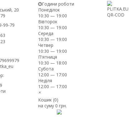
Години роботи
ський, 20
Понеділок
-79
10:30 — 19:00
Вівторок
9-99-79
10:30 — 19:00
Середа
-63
10:30 — 19:00
-23
Четвер
10:30 — 19:00
П'ятниця
979699979
10:30 — 18:00
itka_eu
Субота
12:00 — 17:00
p:
Неділя
9
12:00 — 17:00
оти
×
Кошик (
0
)
на суму
0 грн.