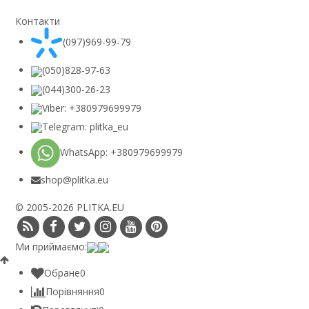
Контакти
(097)969-99-79
(050)828-97-63
(044)300-26-23
Viber: +380979699979
Telegram: plitka_eu
WhatsApp: +380979699979
shop@plitka.eu
© 2005-2026 PLITKA.EU
Ми приймаємо:
Обране
0
Порівняння
0