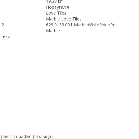
19.38 кг
Португалія
Love Tiles
Marble Love Tiles
 2
629.0139.001 MarbleWhiteShineRet
Marble
стики
граніт Tubadzin (Польща)