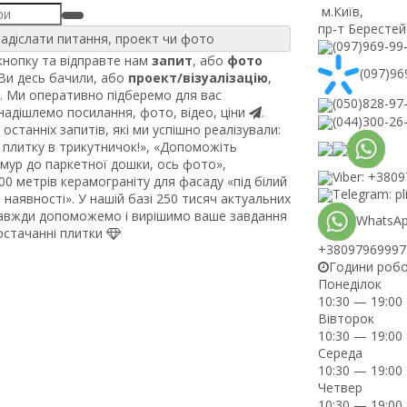
м.Київ
,
пр-т Берестей
адіслати питання, проект чи фото
(097)969-99
нопку та відправте нам
запит
, або
фото
(097)96
 Ви десь бачили, або
проект/візуалізацію
,
. Ми оперативно підберемо для вас
(050)828-97
 надішлемо посилання, фото, відео, ціни
.
(044)300-26
останніх запитів, які ми успішно реалізували:
плитку в трикутничок!», «Допоможіть
рмур до паркетної дошки, ось фото»,
Viber: +380
0 метрів керамограніту для фасаду «під білий
Telegram: pl
наявності». У нашій базі 250 тисяч актуальних
завжди допоможемо і вирішимо ваше завдання
WhatsAp
постачанні плитки
+38097969997
Години роб
Понеділок
10:30 — 19:00
Вівторок
10:30 — 19:00
Середа
10:30 — 19:00
Четвер
10:30 — 19:00