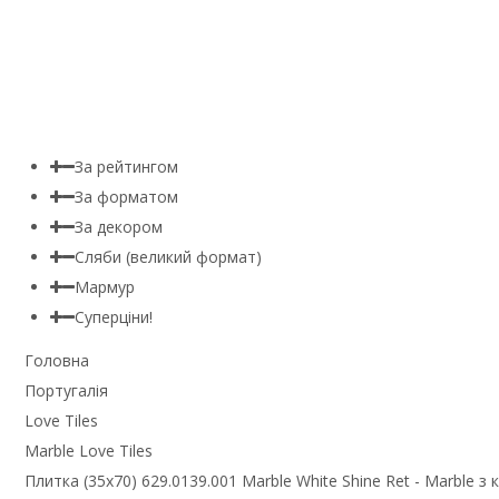
За рейтингом
За форматом
За декором
Сляби (великий формат)
Мармур
Суперціни!
Головна
Португалія
Love Tiles
Marble Love Tiles
Плитка (35x70) 629.0139.001 Marble White Shine Ret - Marble з к