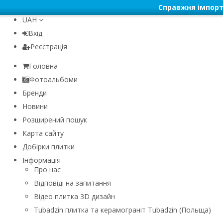
Справжня імпорт
UAH
Вхід
Реєстрація
Головна
Фотоальбоми
Бренди
Новини
Розширений пошук
Карта сайту
Добірки плитки
Інформація
Про нас
Відповіді на запитання
Відео плитка 3D дизайн
Tubadzin плитка та керамограніт Tubadzin (Польща)