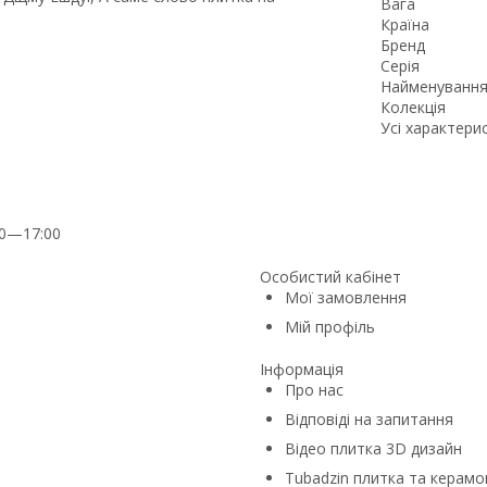
Вага
Країна
Бренд
Серія
Найменування
Колекція
Усі характери
00—17:00
Особистий кабінет
Мої замовлення
Мій профіль
Інформація
Про нас
Відповіді на запитання
Відео плитка 3D дизайн
Tubadzin плитка та керамо