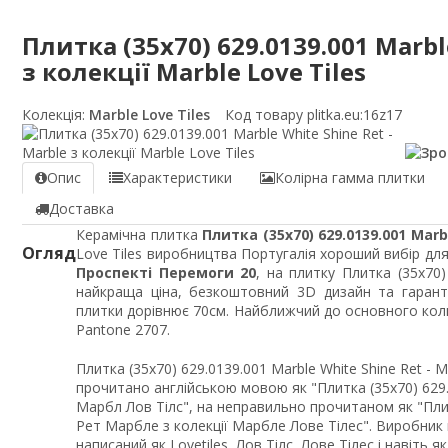
Плитка (35x70) 629.0139.001 Marbl
з колекції Marble Love Tiles
Колекція:
Marble Love Tiles
Код товару plitka.eu:
16z17
Опис
Характеристики
Колірна гамма плитки
Доставка
Керамічна плитка
Плитка (35x70) 629.0139.001 Marb
Огляд
Love Tiles виробництва Португалія хороший вибір для 
Проспекті Перемоги 20
, на плитку Плитка (35x70)
найкраща ціна, безкоштовний 3D дизайн та гарант
плитки дорівнює 70см. Найближчий до основного коль
Pantone 2707.
Плитка (35x70) 629.0139.001 Marble White Shine Ret - M
прочитано англійською мовою як "Плитка (35x70) 629.
Марбл Лов Тілс", на неправильно прочитаном як "Пли
Рет Марбле з колекції Марбле Лове Тілес". Виробник 
написаний як Lovetiles, Лов Тілс, Лове Тілес і навіть 