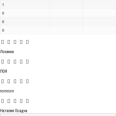
1
0
0
0
Лозанна
ПОЯ
romrom
Наталия Осадча