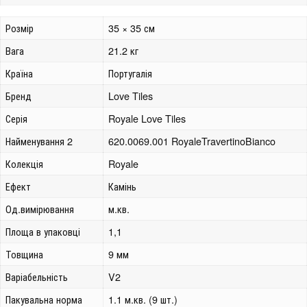
Розмір
35 × 35 см
Вага
21.2 кг
Країна
Португалія
Бренд
Love Tiles
Серія
Royale Love Tiles
Найменування 2
620.0069.001 RoyaleTravertinoBianco
Колекція
Royale
Ефект
Камінь
Од.вимірювання
м.кв.
Площа в упаковці
1,1
Товщина
9 мм
Варіабельність
V2
Пакувальна норма
1.1 м.кв. (9 шт.)