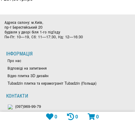
Адреса салону: м.Київ,
пр-т Берестейський 20
будівля у дворі біля 1-го під'їзду
Пн-Пт: 10—19, Сб: 11—17:30, Нд: 12—16:30
ІНФОРМАЦІЯ
Про нас
Відповіді на запитання
Відео плитка 3D дизайн
Tubadzin плитка та керамограніт Tubadzin (Польща)
КОНТАКТИ
(097)969-99-79
0
0
0
(050)828-97-63
(044)300-26-23