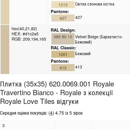
Світла слонова кістка
1015
Pantone:
427
427
hsv(40,21,82)
RAL Design:
HEX: #d1c2a5
085 80 10
Velvet Beige (Бархатисто-
RGB: 209,194,165
Бежовий)
RAL Classic:
Бежовий
1001
Pantone:
413
413
Плитка (35x35) 620.0069.001 Royale
Travertino Bianco - Royale з колекції
Royale Love Tiles відгуки
Середня оцінка покупців:
(
4
)
4.75 із 5 зірок
3