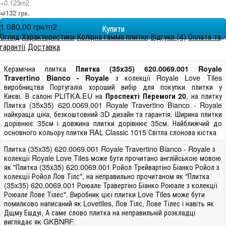
=0.123m
2
➫132 грн.
1 080,00 грн/m
2
Огляд
Характеристики
Колірна гамма плитки
Відгуки (4)
Оплата та
гарантії
Доставка
Керамічна плитка
Плитка (35x35) 620.0069.001 Royale
з колекції Royale Love Tiles
Travertino Bianco - Royale
виробництва Португалія хороший вибір для покупки плитки у
Києві. В салоні PLITKA.EU на
, на плитку
Проспекті Перемоги 20
Плитка (35x35) 620.0069.001 Royale Travertino Bianco - Royale
найкраща ціна, безкоштовний 3D дизайн та гарантія. Ширина плитки
дорівнює 35см і довжина плитки дорівнює 35см. Найближчий до
основного кольору плитки RAL Classic 1015 Світла слонова кістка
Плитка (35x35) 620.0069.001 Royale Travertino Bianco - Royale з
колекції Royale Love Tiles може бути прочитано англійською мовою
як "Плитка (35x35) 620.0069.001 Ройол Трейвартіно Біанко Ройол з
колекції Ройол Лов Тілс", на неправильно прочитаном як "Плитка
(35x35) 620.0069.001 Роюале Травертіно Біанко Роюале з колекції
Роюале Лове Тілес". Виробник цієї плитки Love Tiles може бути
помилково написаний як Lovetiles, Лов Тілс, Лове Тілес і навіть як
Дщму Ешдуі, А саме слово плитка на неправильній розкладці
виглядає як GKBNRF.