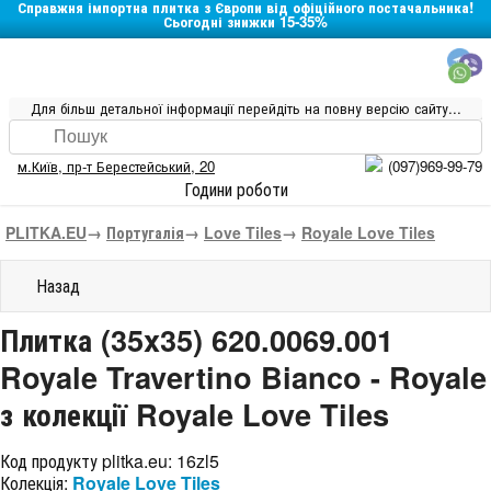
Справжня імпортна плитка з Європи від офіційного постачальника!
Сьогодні знижки 15-35%
Для більш детальної інформації перейдіть на повну версію сайту...
м.Київ
,
пр-т Берестейський, 20
(097)969-99-79
Години роботи
PLITKA.EU
→
Португалія
→
Love Tiles
→
Royale Love Tiles
Назад
Плитка (35x35) 620.0069.001
Royale Travertino Bianco - Royale
з колекції Royale Love Tiles
Код продукту plitka.eu:
16zl5
Колекція:
Royale Love Tiles