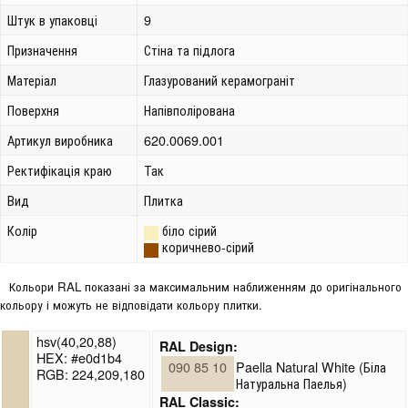
Штук в упаковці
9
Призначення
Стіна та підлога
Матеріал
Глазурований керамограніт
Поверхня
Напівполірована
Артикул виробника
620.0069.001
Ректифікація краю
Так
Вид
Плитка
Колір
біло сірий
коричнево-сірий
Кольори RAL показані за максимальним наближенням до оригінального
кольору і можуть не відповідати кольору плитки.
hsv(40,20,88)
RAL Design:
HEX: #e0d1b4
090 85 10
Paella Natural White (Біла
RGB: 224,209,180
Натуральна Паелья)
RAL Classic: