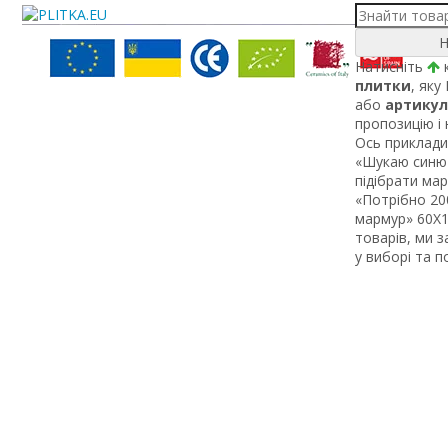
Н
Натисніть
к
плитки
, яку
або
артикул
пропозицію і
Ось приклади 
«Шукаю синю 
підібрати ма
«Потрібно 200
мармур» 60Х1 
товарів, ми 
у виборі та 