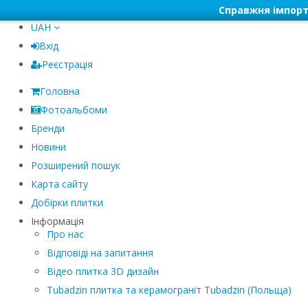
Справжня імпорт
UAH
Вхід
Реєстрація
Головна
Фотоальбоми
Бренди
Новини
Розширений пошук
Карта сайту
Добірки плитки
Інформація
Про нас
Відповіді на запитання
Відео плитка 3D дизайн
Tubadzin плитка та керамограніт Tubadzin (Польща)