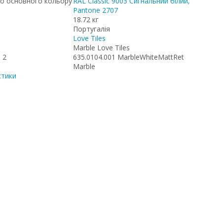
о основного кольору
RAL Classic 9003 Сигнальний білий,
Pantone 2707
18.72 кг
Португалія
Love Tiles
Marble Love Tiles
 2
635.0104.001 MarbleWhiteMattRet
Marble
стики