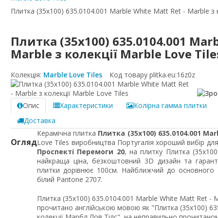
Плитка (35x100) 635.0104.001 Marble White Matt Ret - Marble з 
Плитка (35x100) 635.0104.001 Marb
Marble з колекції Marble Love Tile
Колекція:
Marble Love Tiles
Код товару plitka.eu:
16z0z
Опис
Характеристики
Колірна гамма плитки
Доставка
Керамічна плитка
Плитка (35x100) 635.0104.001 Mar
Огляд
Love Tiles виробництва Португалія хороший вибір для 
Проспекті Перемоги 20
, на плитку Плитка (35x100
найкраща ціна, безкоштовний 3D дизайн та гарант
плитки дорівнює 100см. Найближчий до основного 
білий Pantone 2707.
Плитка (35x100) 635.0104.001 Marble White Matt Ret - M
прочитано англійською мовою як "Плитка (35x100) 63
колекції Марбл Лов Тілс", на неправильно прочитаном