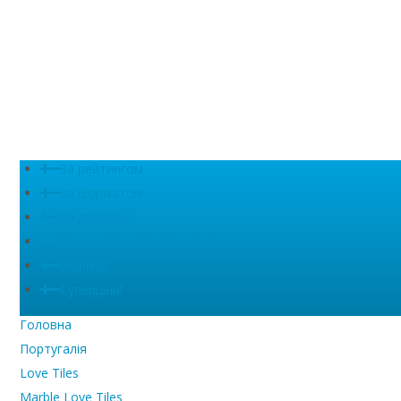
За рейтингом
За форматом
За декором
Сляби (великий формат)
Мармур
Суперціни!
Головна
Португалія
Love Tiles
Marble Love Tiles