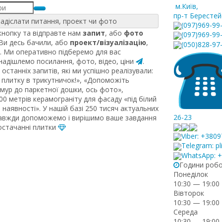
м.Київ
,
пр-т Берестей
адіслати питання, проект чи фото
(097)969-99
нопку та відправте нам
запит
, або
фото
(097)969-99
 Ви десь бачили, або
проект/візуалізацію
,
(050)828-97
. Ми оперативно підберемо для вас
 надішлемо посилання, фото, відео, ціни
.
останніх запитів, які ми успішно реалізували:
плитку в трикутничок!», «Допоможіть
рмур до паркетної дошки, ось фото»,
0 метрів керамограніту для фасаду «під білий
наявності». У нашій базі 250 тисяч актуальних
26-23
завжди допоможемо і вирішимо ваше завдання
постачанні плитки
Viber: +380
Telegram: pl
WhatsApp: 
Години роб
Понеділок
10:30 — 19:00
Вівторок
10:30 — 19:00
Середа
10:30 — 19:00