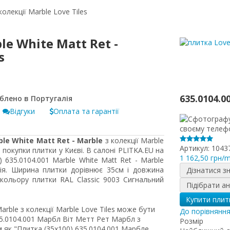
колекції Marble Love Tiles
le White Matt Ret -
s
635.0104.0
Відгуки
Оплата та гарантії
ble White Matt Ret - Marble
з колекції Marble
Артикул:
1043
покупки плитки у Києві. В салоні PLITKA.EU на
1 162,50 грн/
) 635.0104.001 Marble White Matt Ret - Marble
ія. Ширина плитки дорівнює 35см і довжина
Дізнатися з
кольору плитки RAL Classic 9003 Сигнальний
Підібрати а
Купити плит
arble з колекції Marble Love Tiles може бути
До порівнянн
5.0104.001 Марбл Віт Метт Рет Марбл з
Розмір
 як "Плитка (35x100) 635.0104.001 Марбле