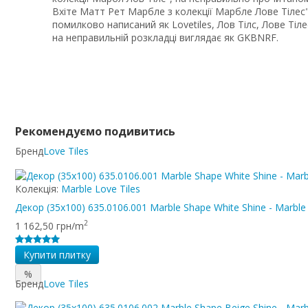
Вхіте Матт Рет Марбле з колекції Марбле Лове Тілес"
помилково написаний як Lovetiles, Лов Тілс, Лове Тіле
на неправильній розкладці виглядає як GKBNRF.
Рекомендуємо подивитись
Бренд
Love Tiles
Колекція:
Marble Love Tiles
Декор (35x100) 635.0106.001 Marble Shape White Shine - Marble
2
1 162,50 грн/m
Купити плитку
%
Бренд
Love Tiles