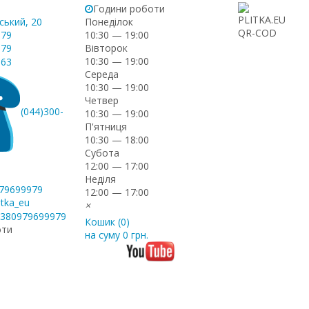
Години роботи
ський, 20
Понеділок
-79
10:30 — 19:00
Вівторок
-79
10:30 — 19:00
-63
Середа
10:30 — 19:00
Четвер
(044)300-
10:30 — 19:00
П'ятниця
10:30 — 18:00
Субота
12:00 — 17:00
Неділя
979699979
12:00 — 17:00
itka_eu
×
+380979699979
Кошик (
0
)
оти
на суму
0 грн.