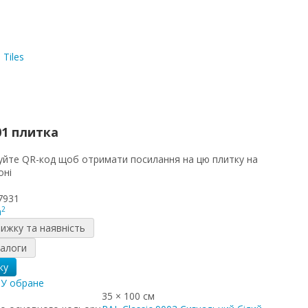
01 плитка
7931
2
m
нижку та наявність
налоги
ку
я
У обране
35 × 100 см