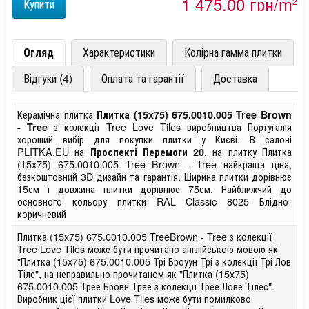
1 475,00 грн/m
2
Огляд
Характеристики
Колірна гамма плитки
Відгуки (4)
Оплата та гарантії
Доставка
Керамічна плитка
Плитка (15x75) 675.0010.005 Tree Brown
з колекції Tree Love Tiles виробництва Португалія
- Tree
хороший вибір для покупки плитки у Києві. В салоні
PLITKA.EU на
, на плитку Плитка
Проспекті Перемоги 20
(15x75) 675.0010.005 Tree Brown - Tree найкраща ціна,
безкоштовний 3D дизайн та гарантія. Ширина плитки дорівнює
15см і довжина плитки дорівнює 75см. Найближчий до
основного кольору плитки RAL Classic 8025 Блідно-
коричневий
Плитка (15x75) 675.0010.005 TreeBrown - Tree з колекції
Tree Love Tiles може бути прочитано англійською мовою як
"Плитка (15x75) 675.0010.005 Трі Броуун Трі з колекції Трі Лов
Тілс", на неправильно прочитаном як "Плитка (15x75)
675.0010.005 Трее Бровн Трее з колекції Трее Лове Тілес".
Виробник цієї плитки Love Tiles може бути помилково