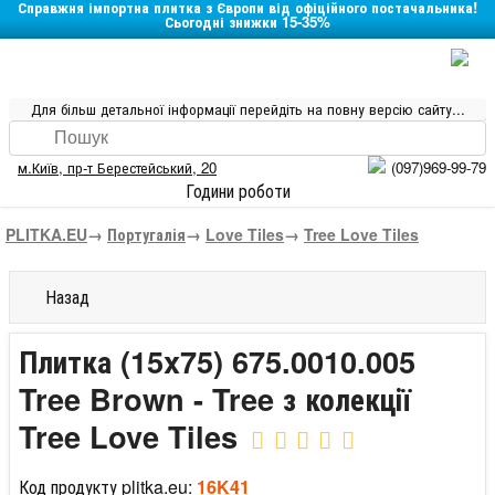
Справжня імпортна плитка з Європи від офіційного постачальника!
Сьогодні знижки 15-35%
Для більш детальної інформації перейдіть на повну версію сайту...
м.Київ
,
пр-т Берестейський, 20
(097)969-99-79
Години роботи
PLITKA.EU
→
Португалія
→
Love Tiles
→
Tree Love Tiles
Назад
Плитка (15x75) 675.0010.005
Tree Brown - Tree з колекції
Tree Love Tiles
Код продукту plitka.eu:
16K41