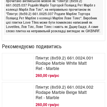
прочитано англійською мовою як "Плінтус (8x59.2)
661.0025.037 Родейп Марбл Торторєй Полішед Рет Марбл з
колекції Марбл Лов Тілс", на неправильно прочитаном як
"Плінтус (8x59.2) 661.0025.037 Родапе Марбле Тортора
Полішед Рет Марбле з колекції Марбле Лове Тілес". Виробник
цієї плитки Love Tiles може бути помилково написаний як
Lovetiles, Лов Тілс, Лове Тілес і навіть як Дщму Ешдуі, А саме
слово плитка на неправильній розкладці виглядає як GKBNRF.
Рекомендуємо подивитись
Плінтус (8x59.2) 661.0024.001
Rodape Marble White Matt
Ret - Marble
260,00 грн/pc
Плінтус (8x59.2) 661.0024.002
Rodape Marble Beige Matt
Ret - Marble
260,00 грн/pc