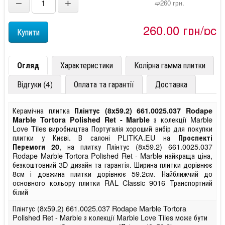
−
+
➫260 грн.
260,00 грн/pc
Огляд
Характеристики
Колірна гамма плитки
Відгуки (4)
Оплата та гарантії
Доставка
Керамічна плитка
Плінтус (8x59.2) 661.0025.037 Rodape
з колекції Marble
Marble Tortora Polished Ret - Marble
Love Tiles виробництва Португалія хороший вибір для покупки
плитки у Києві. В салоні PLITKA.EU на
Проспекті
, на плитку Плінтус (8x59.2) 661.0025.037
Перемоги 20
Rodape Marble Tortora Polished Ret - Marble найкраща ціна,
безкоштовний 3D дизайн та гарантія. Ширина плитки дорівнює
8см і довжина плитки дорівнює 59.2см. Найближчий до
основного кольору плитки RAL Classic 9016 Транспортний
білий
Плінтус (8x59.2) 661.0025.037 Rodape Marble Tortora
Polished Ret - Marble з колекції Marble Love Tiles може бути