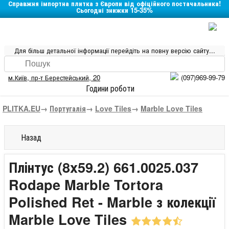
Справжня імпортна плитка з Європи від офіційного постачальника!
Сьогодні знижки 15-35%
Для більш детальної інформації перейдіть на повну версію сайту...
м.Київ
,
пр-т Берестейський, 20
(097)969-99-79
Години роботи
PLITKA.EU
→
Португалія
→
Love Tiles
→
Marble Love Tiles
Назад
Плінтус (8x59.2) 661.0025.037
Rodape Marble Tortora
Polished Ret - Marble з колекції
Marble Love Tiles