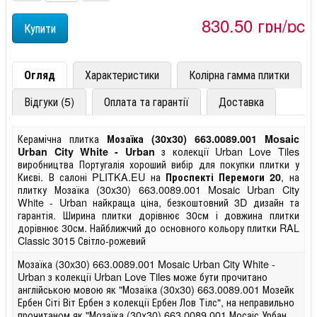
830,50 грн/pc
Огляд
Характеристики
Колірна гамма плитки
Відгуки (5)
Оплата та гарантії
Доставка
Керамічна плитка
Мозаїка (30x30) 663.0089.001 Mosaic
з колекції Urban Love Tiles
Urban City White - Urban
виробництва Португалія хороший вибір для покупки плитки у
Києві. В салоні PLITKA.EU на
, на
Проспекті Перемоги 20
плитку Мозаїка (30x30) 663.0089.001 Mosaic Urban City
White - Urban найкраща ціна, безкоштовний 3D дизайн та
гарантія. Ширина плитки дорівнює 30см і довжина плитки
дорівнює 30см. Найближчий до основного кольору плитки RAL
Classic 3015 Світло-рожевий
Мозаїка (30x30) 663.0089.001 Mosaic Urban City White -
Urban з колекції Urban Love Tiles може бути прочитано
англійською мовою як "Мозаїка (30x30) 663.0089.001 Мозейк
Ербен Сіті Віт Ербен з колекції Ербен Лов Тілс", на неправильно
прочитаном як "Мозаїка (30x30) 663.0089.001 Мосаіс Урбан