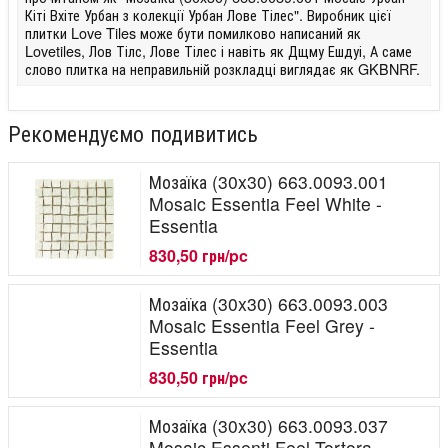
Кіті Вхіте Урбан з колекції Урбан Лове Тілес". Виробник цієї
плитки Love Tiles може бути помилково написаний як
Lovetiles, Лов Тілс, Лове Тілес і навіть як Дщму Ешдуі, А саме
слово плитка на неправильній розкладці виглядає як GKBNRF.
Рекомендуємо подивитись
Мозаїка (30x30) 663.0093.001
Mosaic Essentia Feel White -
Essentia
830,50 грн/pc
Мозаїка (30x30) 663.0093.003
Mosaic Essentia Feel Grey -
Essentia
830,50 грн/pc
Мозаїка (30x30) 663.0093.037
Mosaic Essenti Feel Tortora -