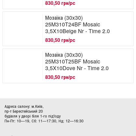
830,50 грн/pc
Мозаїка (30x30)
25M310T24BF Mosaic
3,5X10Beige Nr - Time 2.0
830,50 грн/pc
Мозаїка (30x30)
25M310T25BF Mosaic
3,5X10Dove Nr - Time 2.0
830,50 грн/pc
Адреса салону: м.Київ,
пр-т Берестейський 20
будівля у дворі біля 1-го під'їзду
Пн-Пт: 10—19, Сб: 11—17:30, Нд: 12—16:30