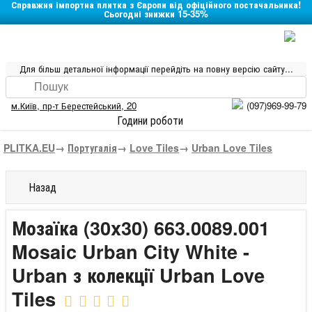
Справжня імпортна плитка з Європи від офіційного постачальника!
Сьогодні знижки 15-35%
Для більш детальної інформації перейдіть на повну версію сайту...
м.Київ
,
пр-т Берестейський, 20
(097)969-99-79
Години роботи
PLITKA.EU
→
Португалія
→
Love Tiles
→
Urban Love Tiles
Назад
Мозаїка (30x30) 663.0089.001
Mosaic Urban City White -
Urban з колекції Urban Love
Tiles