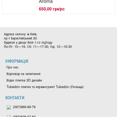
Aroma
650,00 грн/pc
Адреса салону: м.Київ,
пр-т Берестейський 20
будівля у дворі біля 1-го під'їзду
Пн-Пт: 10—19, Сб: 11—17:30, Нд: 12—16:30
ІНФОРМАЦІЯ
Про нас
Відповіді на запитання
Відео плитка 3D дизайн
Tubadzin плитка та керамограніт Tubadzin (Польща)
КОНТАКТИ
(097)969-99-79
(050)828-97-63