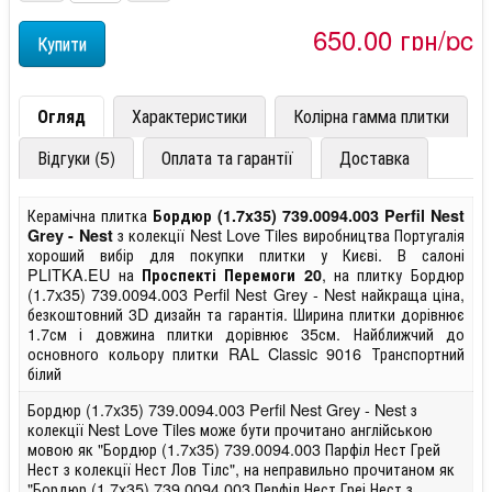
650,00 грн/pc
Огляд
Характеристики
Колірна гамма плитки
Відгуки (5)
Оплата та гарантії
Доставка
Керамічна плитка
Бордюр (1.7x35) 739.0094.003 Perfil Nest
з колекції Nest Love Tiles виробництва Португалія
Grey - Nest
хороший вибір для покупки плитки у Києві. В салоні
PLITKA.EU на
, на плитку Бордюр
Проспекті Перемоги 20
(1.7x35) 739.0094.003 Perfil Nest Grey - Nest найкраща ціна,
безкоштовний 3D дизайн та гарантія. Ширина плитки дорівнює
1.7см і довжина плитки дорівнює 35см. Найближчий до
основного кольору плитки RAL Classic 9016 Транспортний
білий
Бордюр (1.7x35) 739.0094.003 Perfil Nest Grey - Nest з
колекції Nest Love Tiles може бути прочитано англійською
мовою як "Бордюр (1.7x35) 739.0094.003 Парфіл Нест Грей
Нест з колекції Нест Лов Тілс", на неправильно прочитаном як
"Бордюр (1.7x35) 739.0094.003 Перфіл Нест Греі Нест з