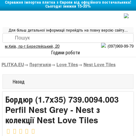
Справжня імпортна плитка з Європи від офіційного постачальника!
Сьогодні знижки 15-35%
Для більш детальної інформації перейдіть на повну версію сайту...
м.Київ
,
пр-т Берестейський, 20
(097)969-99-79
Години роботи
PLITKA.EU
→
Португалія
→
Love Tiles
→
Nest Love Tiles
Назад
Бордюр (1.7x35) 739.0094.003
Perfil Nest Grey - Nest з
колекції Nest Love Tiles