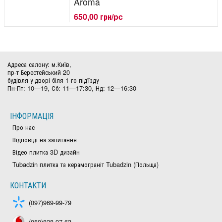
Aroma
650,00 грн/pc
Адреса салону: м.Київ,
пр-т Берестейський 20
будівля у дворі біля 1-го під'їзду
Пн-Пт: 10—19, Сб: 11—17:30, Нд: 12—16:30
ІНФОРМАЦІЯ
Про нас
Відповіді на запитання
Відео плитка 3D дизайн
Tubadzin плитка та керамограніт Tubadzin (Польща)
КОНТАКТИ
(097)969-99-79
(050)828-97-63