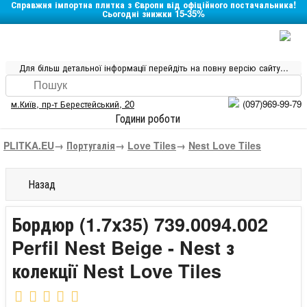
Справжня імпортна плитка з Європи від офіційного постачальника!
Сьогодні знижки 15-35%
Для більш детальної інформації перейдіть на повну версію сайту...
м.Київ
,
пр-т Берестейський, 20
(097)969-99-79
Години роботи
PLITKA.EU
→
Португалія
→
Love Tiles
→
Nest Love Tiles
Назад
Бордюр (1.7x35) 739.0094.002
Perfil Nest Beige - Nest з
колекції Nest Love Tiles