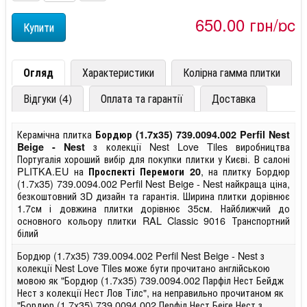
650,00 грн/pc
Огляд
Характеристики
Колірна гамма плитки
Відгуки (4)
Оплата та гарантії
Доставка
Керамічна плитка
Бордюр (1.7x35) 739.0094.002 Perfil Nest
з колекції Nest Love Tiles виробництва
Beige - Nest
Португалія хороший вибір для покупки плитки у Києві. В салоні
PLITKA.EU на
, на плитку Бордюр
Проспекті Перемоги 20
(1.7x35) 739.0094.002 Perfil Nest Beige - Nest найкраща ціна,
безкоштовний 3D дизайн та гарантія. Ширина плитки дорівнює
1.7см і довжина плитки дорівнює 35см. Найближчий до
основного кольору плитки RAL Classic 9016 Транспортний
білий
Бордюр (1.7x35) 739.0094.002 Perfil Nest Beige - Nest з
колекції Nest Love Tiles може бути прочитано англійською
мовою як "Бордюр (1.7x35) 739.0094.002 Парфіл Нест Бейдж
Нест з колекції Нест Лов Тілс", на неправильно прочитаном як
"Бордюр (1.7x35) 739.0094.002 Перфіл Нест Беіге Нест з