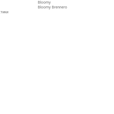
Bloomy
Bloomy Brennero
стики