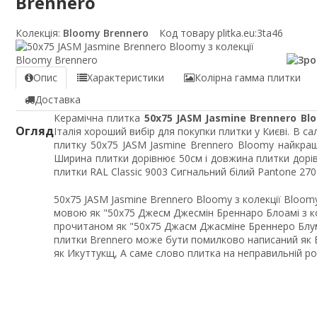
Brennero
Колекція:
Bloomy Brennero
Код товару plitka.eu:
3ta46
Опис
Характеристики
Колірна гамма плитки
Доставка
Керамічна плитка
50x75 JASM Jasmine Brennero Bl
Огляд
Італія хороший вибір для покупки плитки у Києві. В с
плитку 50x75 JASM Jasmine Brennero Bloomy найкращ
Ширина плитки дорівнює 50см і довжина плитки дор
плитки RAL Classic 9003 Сигнальний білий Pantone 270
50x75 JASM Jasmine Brennero Bloomy з колекції Bloo
мовою як "50x75 Джесм Джесмін Бреннаро Блоамі з ко
прочитаном як "50x75 Джасм Джасміне Бреннеро Блумі 
плитки Brennero може бути помилково написаний як Br
як Икуттукщ, А саме слово плитка на неправильній р