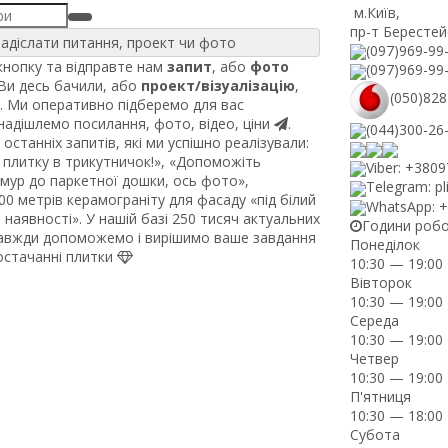
м.Київ
,
пр-т Берестей
адіслати питання, проект чи фото
(097)969-99
нопку та відправте нам
запит
, або
фото
(097)969-99
 Ви десь бачили, або
проект/візуалізацію
,
(050)828
. Ми оперативно підберемо для вас
 надішлемо посилання, фото, відео, ціни
.
(044)300-26
останніх запитів, які ми успішно реалізували:
плитку в трикутничок!», «Допоможіть
Viber: +380
рмур до паркетної дошки, ось фото»,
Telegram: pl
0 метрів керамограніту для фасаду «під білий
WhatsApp: 
наявності». У нашій базі 250 тисяч актуальних
Години роб
завжди допоможемо і вирішимо ваше завдання
Понеділок
постачанні плитки
10:30 — 19:00
Вівторок
10:30 — 19:00
Середа
10:30 — 19:00
Четвер
10:30 — 19:00
П'ятниця
10:30 — 18:00
Субота