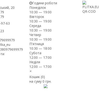
Години роботи
ський, 20
Понеділок
-79
10:30 — 19:00
Вівторок
-79
10:30 — 19:00
-97-63
Середа
10:30 — 19:00
-23
Четвер
10:30 — 19:00
979699979
П'ятниця
itka_eu
10:30 — 18:00
+380979699979
Субота
оти
12:00 — 17:00
Неділя
12:00 — 17:00
×
Кошик (
0
)
на суму
0 грн.