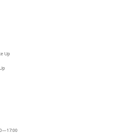
 Up
00—17:00