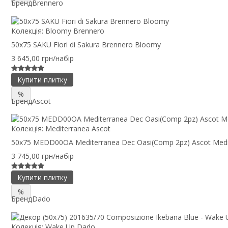
Бренд
Brennero
Колекція:
Bloomy Brennero
50x75 SAKU Fiori di Sakura Brennero Bloomy
3 645,00 грн/набір
Купити плитку
%
Бренд
Ascot
Колекція:
Mediterranea Ascot
50x75 MEDD00OA Mediterranea Dec Oasi(Comp 2pz) Ascot Medi
3 745,00 грн/набір
Купити плитку
%
Бренд
Dado
Колекція:
Wake Up Dado