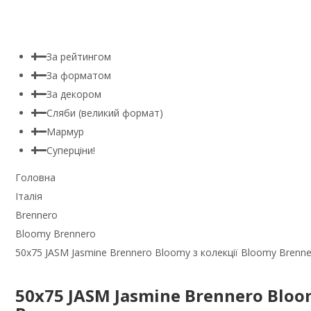
За рейтингом
За форматом
За декором
Сляби (великий формат)
Мармур
Суперціни!
Головна
Італія
Brennero
Bloomy Brennero
50x75 JASM Jasmine Brennero Bloomy з колекції Bloomy Brenn
50x75 JASM Jasmine Brennero Bloo