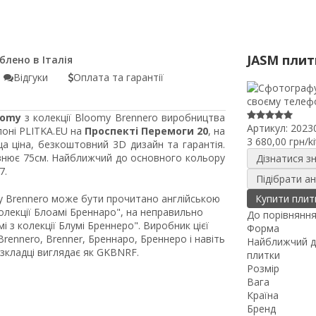
JASM плит
Відгуки
Оплата та гарантії
oomy
з колекції Bloomy Brennero виробництва
Артикул:
2023
алоні PLITKA.EU на
Проспекті Перемоги 20
, на
3 680,00 грн/ki
а ціна, безкоштовний 3D дизайн та гарантія.
івнює 75см. Найближчий до основного кольору
Дізнатися з
7.
Підібрати а
my Brennero може бути прочитано англійською
Купити плит
лекції Блоамі Бреннаро", на неправильно
До порівнянн
з колекції Блумі Бреннеро". Виробник цієї
Форма
ennero, Brenner, Бреннаро, Бреннеро і навіть
Найближчий д
озкладці виглядає як GKBNRF.
плитки
Розмір
Вага
Країна
Бренд