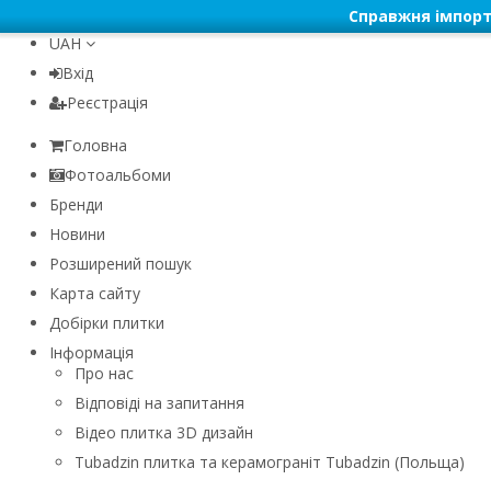
Справжня імпорт
UAH
Вхід
Реєстрація
Головна
Фотоальбоми
Бренди
Новини
Розширений пошук
Карта сайту
Добірки плитки
Інформація
Про нас
Відповіді на запитання
Відео плитка 3D дизайн
Tubadzin плитка та керамограніт Tubadzin (Польща)