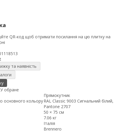
ка
01118513
t
нижку та наявність
налоги
ку
я
У обране
Прямокутник
о основного кольору
RAL Classic 9003 Сигнальний білий,
Pantone 2707
50 × 75 см
7.06 кг
Італія
Brennero