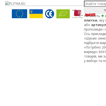
Н
Натисніть
к
плитки
, яку
або
артикул
пропозицію і
Ось приклади 
«Шукаю синю 
підібрати ма
«Потрібно 200
мармур» 60Х1 
товарів, ми 
у виборі та 