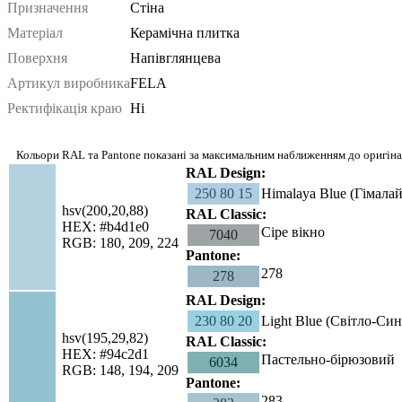
Призначення
Стіна
Матеріал
Керамічна плитка
Поверхня
Напівглянцева
Артикул виробника
FELA
Ректифікація краю
Ні
Кольори RAL та Pantone показані за максимальним наближенням до оригінал
RAL Design:
250 80 15
Himalaya Blue (Гімала
hsv(200,20,88)
RAL Classic:
HEX: #b4d1e0
Сіре вікно
7040
RGB: 180, 209, 224
Pantone:
278
278
RAL Design:
230 80 20
Light Blue (Світло-Син
hsv(195,29,82)
RAL Classic:
HEX: #94c2d1
Пастельно-бірюзовий
6034
RGB: 148, 194, 209
Pantone:
283