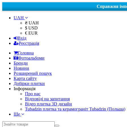
Справжня імпо
UAH
₴ UAH
$ USD
€ EUR
Вхід
Реєстрація
Головна
Фотоальбоми
Бренди
Новини
Розширений пошук
Карта сайту
Добірки плитки
Інформація
Про нас
Відповіді на запитання
Відео плитка 3D дизайн
Tubadzin плитка та керамограніт Tubadzin (Польща)
Ще