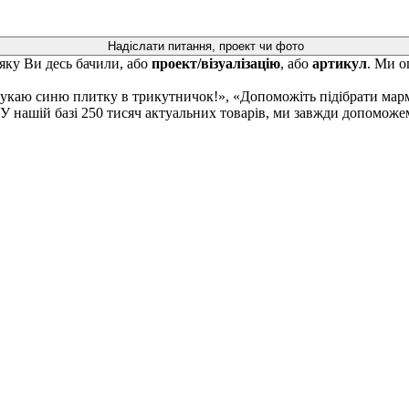
Надіслати питання, проект чи фото
 яку Ви десь бачили, або
проект/візуалізацію
, або
артикул
. Ми о
Шукаю синю плитку в трикутничок!», «Допоможіть підібрати марм
 У нашій базі 250 тисяч актуальних товарів, ми завжди допоможе