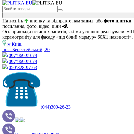
Натисніть
кнопку та відправте нам
запит
, або
фото плитки
,
посилання, фото, відео, ціни
.
Ось приклади останніх запитів, які ми успішно реалізували: «
керамограніту для фасаду «під білий мармур» 60Х1 наявності».
м.Київ
,
пр-т Берестейський, 20
(097)969-99-79
(097)969-99-79
(050)828-97-63
(044)300-26-23