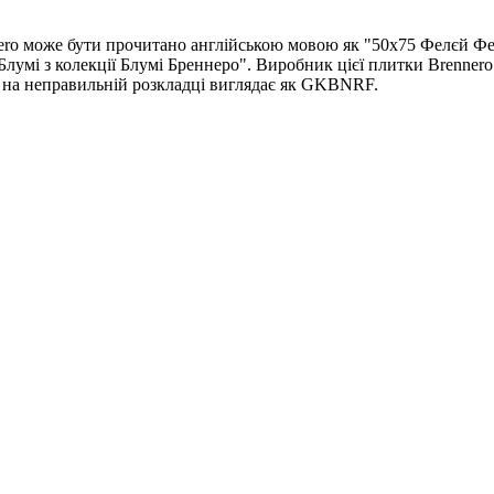
ero може бути прочитано англійською мовою як "50x75 Фелєй Фел
умі з колекції Блумі Бреннеро". Виробник цієї плитки Brennero
а на неправильній розкладці виглядає як GKBNRF.