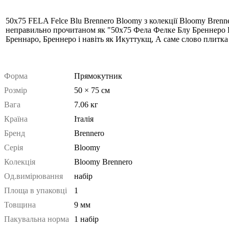
50x75 FELA Felce Blu Brennero Bloomy з колекції Bloomy Brenn
неправильно прочитаном як "50x75 Фела Фелке Блу Бреннеро Бл
Бреннаро, Бреннеро і навіть як Икуттукщ, А саме слово плитк
Форма
Прямокутник
Розмір
50 × 75 см
Вага
7.06 кг
Країна
Італія
Бренд
Brennero
Серія
Bloomy
Колекція
Bloomy Brennero
Од.вимірювання
набір
Площа в упаковці
1
Товщина
9 мм
Пакувальна норма
1 набір