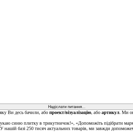
Надіслати питання...
 яку Ви десь бачили, або
проект/візуалізацію
, або
артикул
. Ми о
Шукаю синю плитку в трикутничок!», «Допоможіть підібрати марм
 У нашій базі 250 тисяч актуальних товарів, ми завжди допоможе