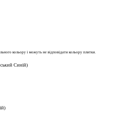
ьного кольору і можуть не відповідати кольору плитки.
йський Синій)
ій)