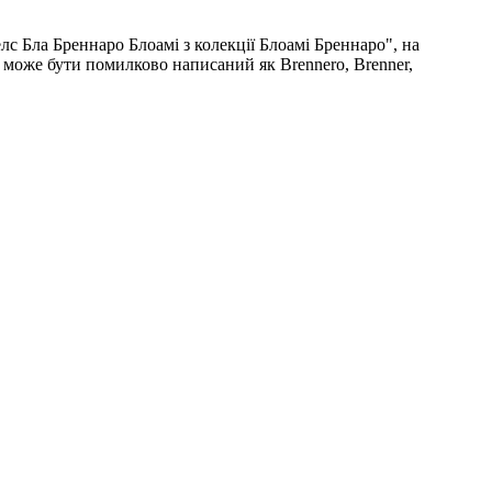
с Бла Бреннаро Блоамі з колекції Блоамі Бреннаро", на
 може бути помилково написаний як Brennero, Brenner,