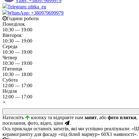
Viber: +380979699979
Telegram: plitka_eu
WhatsApp: +380979699979
Години роботи
Понеділок
10:30 — 19:00
Вівторок
10:30 — 19:00
Середа
10:30 — 19:00
Четвер
10:30 — 19:00
П'ятниця
10:30 — 18:00
Субота
12:00 — 17:00
Неділя
12:00 — 17:00
×
Натисніть
кнопку та відправте нам
запит
, або
фото плитки
,
посилання, фото, відео, ціни
.
Ось приклади останніх запитів, які ми успішно реалізували: «
керамограніту для фасаду «під білий мармур» 60Х1 наявності».