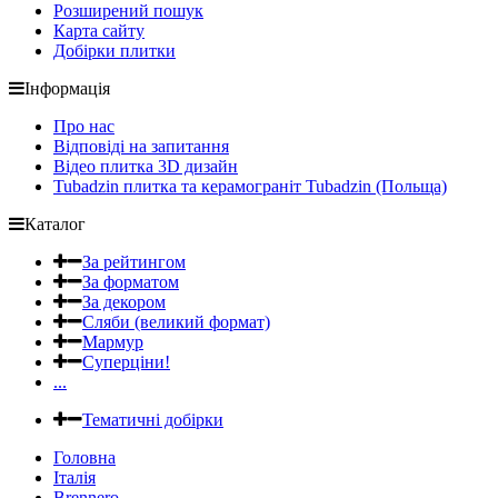
Розширений пошук
Карта сайту
Добірки плитки
Інформація
Про нас
Відповіді на запитання
Відео плитка 3D дизайн
Tubadzin плитка та керамограніт Tubadzin (Польща)
Каталог
За рейтингом
За форматом
За декором
Сляби (великий формат)
Мармур
Суперціни!
...
Тематичні добірки
Головна
Італія
Brennero