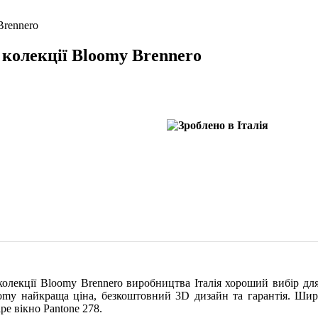
Brennero
 колекції Bloomy Brennero
колекції Bloomy Brennero виробництва Італія хороший вибір д
oomy найкраща ціна, безкоштовний 3D дизайн та гарантія. Ши
е вікно Pantone 278.