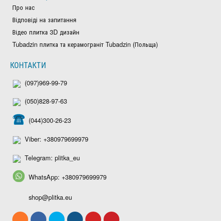
Про нас
Відповіді на запитання
Відео плитка 3D дизайн
Tubadzin плитка та керамограніт Tubadzin (Польща)
КОНТАКТИ
(097)969-99-79
(050)828-97-63
(044)300-26-23
Viber: +380979699979
Telegram: plitka_eu
WhatsApp: +380979699979
shop@plitka.eu