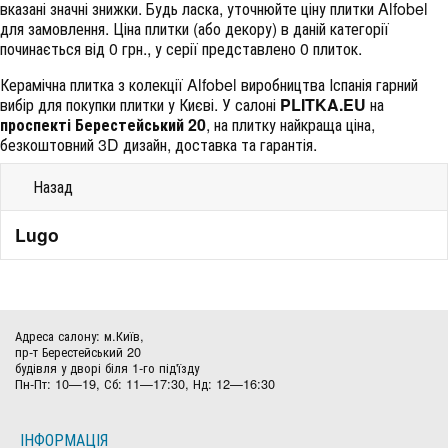
вказані значні знижки. Будь ласка, уточнюйте ціну плитки Alfobel
для замовлення. Ціна плитки (або декору) в даній категорії
починається від 0 грн., у серії представлено 0 плиток.
Керамічна плитка з колекції Alfobel виробництва Іспанія гарний
вибір для покупки плитки у Києві. У салоні
PLITKA.EU
на
проспекті Берестейський 20
, на плитку найкраща ціна,
безкоштовний 3D дизайн, доставка та гарантія.
Назад
Lugo
Адреса салону: м.Київ,
пр-т Берестейський 20
будівля у дворі біля 1-го під'їзду
Пн-Пт: 10—19, Сб: 11—17:30, Нд: 12—16:30
ІНФОРМАЦІЯ