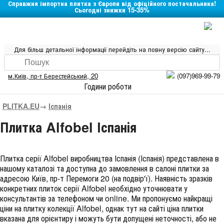
Справжня імпортна плитка з Європи від офіційного постачальника!
Сьогодні знижки 15-35%
Для більш детальної інформації перейдіть на повну версію сайту...
м.Київ
,
пр-т Берестейський, 20
(097)969-99-79
Години роботи
PLITKA.EU
→
Іспанія
Плитка Alfobel Іспанія
Плитка серії
Alfobel
виробництва
Іспанія
(
Іспанія
) представлена в
нашому каталозі та доступна до замовлення в салоні плитки за
адресою Київ, пр-т Перемоги 20 (на подвір'ї). Наявність зразків
конкретних плиток серії Alfobel необхідно уточнювати у
консультантів за телефоном чи online. Ми пропонуємо найкращі
ціни на плитку колекції
Alfobel
, однак тут на сайті ціна плитки
вказана для орієнтиру і можуть бути допущені неточності, або не