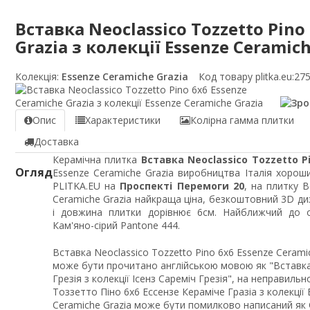
Вставка Neoclassico Tozzetto Pino
Grazia з колекції Essenze Ceramich
Колекція:
Essenze Ceramiche Grazia
Код товару plitka.eu:
27
Опис
Характеристики
Колірна гамма плитки
Доставка
Керамічна плитка
Вставка Neoclassico Tozzetto P
Огляд
Essenze Ceramiche Grazia виробництва Італія хороши
PLITKA.EU на
Проспекті Перемоги 20
, на плитку В
Ceramiche Grazia найкраща ціна, безкоштовний 3D ди
і довжина плитки дорівнює 6см. Найближчий до о
Кам'яно-сірий Pantone 444.
Вставка Neoclassico Tozzetto Pino 6x6 Essenze Ceramic
може бути прочитано англійською мовою як "Вставка 
Грезія з колекції Ісенз Сареміч Грезія", на неправил
Тоззетто Піно 6x6 Ессензе Кераміче Гразіа з колекції 
Ceramiche Grazia може бути помилково написаний як C