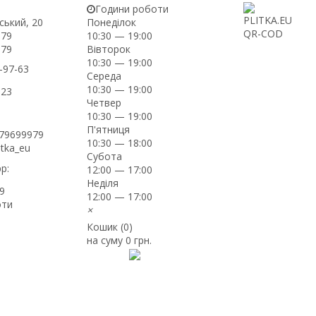
Години роботи
ський, 20
Понеділок
-79
10:30 — 19:00
Вівторок
-79
10:30 — 19:00
-97-63
Середа
10:30 — 19:00
-23
Четвер
10:30 — 19:00
П'ятниця
979699979
10:30 — 18:00
itka_eu
Субота
p:
12:00 — 17:00
Неділя
9
12:00 — 17:00
оти
×
Кошик (
0
)
на суму
0 грн.