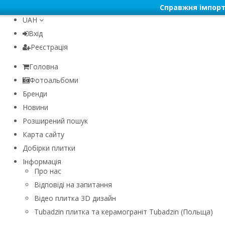
Справжня імпорт
UAH
Вхід
Реєстрація
Головна
Фотоальбоми
Бренди
Новини
Розширений пошук
Карта сайту
Добірки плитки
Інформація
Про нас
Відповіді на запитання
Відео плитка 3D дизайн
Tubadzin плитка та керамограніт Tubadzin (Польща)