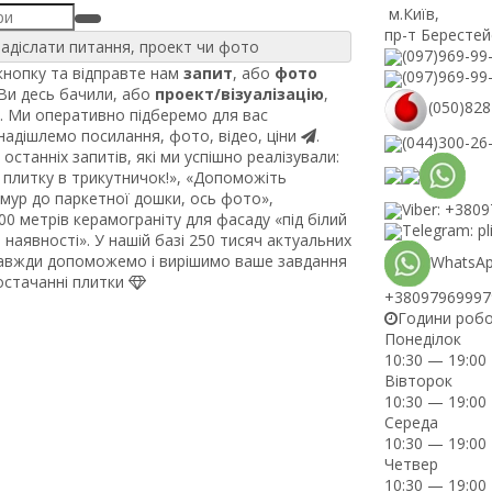
м.Київ
,
пр-т Берестей
адіслати питання, проект чи фото
(097)969-99
нопку та відправте нам
запит
, або
фото
(097)969-99
 Ви десь бачили, або
проект/візуалізацію
,
(050)828
. Ми оперативно підберемо для вас
 надішлемо посилання, фото, відео, ціни
.
(044)300-26
останніх запитів, які ми успішно реалізували:
плитку в трикутничок!», «Допоможіть
рмур до паркетної дошки, ось фото»,
Viber: +380
0 метрів керамограніту для фасаду «під білий
Telegram: pl
наявності». У нашій базі 250 тисяч актуальних
завжди допоможемо і вирішимо ваше завдання
WhatsAp
постачанні плитки
+38097969997
Години роб
Понеділок
10:30 — 19:00
Вівторок
10:30 — 19:00
Середа
10:30 — 19:00
Четвер
10:30 — 19:00