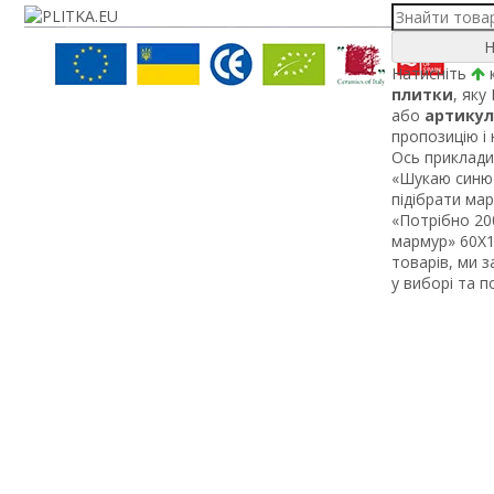
Н
Натисніть
к
плитки
, яку
або
артикул
пропозицію і
Ось приклади 
«Шукаю синю 
підібрати ма
«Потрібно 200
мармур» 60Х1 
товарів, ми 
у виборі та 