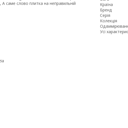
ф, А саме слово плитка на неправильній
Країна
Бренд
Серія
Колекція
Од.вимірюван
Усі характери