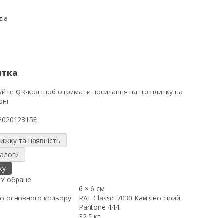
zia
итка
2020123158
нижку та наявність
налоги
ку
я
У обране
6 × 6 см
о основного кольору
RAL Classic 7030 Кам'яно-сірий,
Pantone 444
32.5 кг