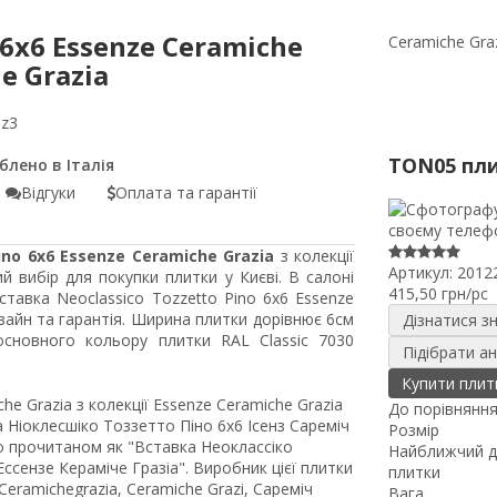
 6x6 Essenze Ceramiche
Ceramiche Gra
e Grazia
5z3
TON05 пл
Відгуки
Оплата та гарантії
ino 6x6 Essenze Ceramiche Grazia
з колекції
Артикул:
2012
й вибір для покупки плитки у Києві. В салоні
415,50 грн/pc
ставка Neoclassico Tozzetto Pino 6x6 Essenze
зайн та гарантія. Ширина плитки дорівнює 6см
Дізнатися з
сновного кольору плитки RAL Classic 7030
Підібрати а
Купити плит
he Grazia з колекції Essenze Ceramiche Grazia
До порівнянн
Ніоклесшіко Тоззетто Піно 6x6 Ісенз Сареміч
Розмір
ьно прочитаном як "Вставка Неоклассіко
Найближчий д
Ессензе Кераміче Гразіа". Виробник цієї плитки
плитки
eramichegrazia, Ceramiche Grazi, Сареміч
Вага