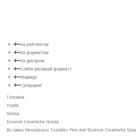
За рейтингом
За форматом
За декором
Сляби (великий формат)
Мармур
Суперціни!
Головна
Італія
Grazia
Essenze Ceramiche Grazia
Вставка Neoclassico Tozzetto Pino 6x6 Essenze Ceramiche Grazi