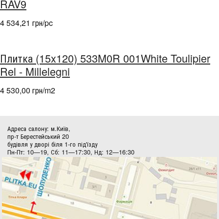
RAV9
4 534,21 грн/pc
Плитка (15x120) 533M0R 001White Toulipier
Rel - Millelegni
4 530,00 грн/m
2
Адреса салону: м.Київ,
пр-т Берестейський 20
будівля у дворі біля 1-го під'їзду
Пн-Пт: 10—19, Сб: 11—17:30, Нд: 12—16:30