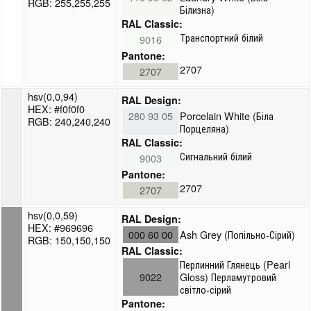
RGB: 255,255,255
Білизна)
RAL Classic:
Транспортний білий
9016
Pantone:
2707
2707
hsv(0,0,94)
RAL Design:
HEX: #f0f0f0
280 93 05
Porcelain White (Біла
RGB: 240,240,240
Порцеляна)
RAL Classic:
Сигнальний білий
9003
Pantone:
2707
2707
hsv(0,0,59)
RAL Design:
HEX: #969696
000 60 00
Ash Grey (Попільно-Сірий)
RGB: 150,150,150
RAL Classic:
Перлинний Глянець (Pearl
9022
Gloss) Перламутровий
світло-сірий
Pantone: