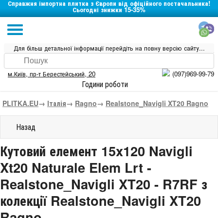
Справжня імпортна плитка з Європи від офіційного постачальника!
Сьогодні знижки 15-35%
Для більш детальної інформації перейдіть на повну версію сайту...
м.Київ
,
пр-т Берестейський, 20
(097)969-99-79
Години роботи
PLITKA.EU
→
Італія
→
Ragno
→
Realstone_Navigli XT20 Ragno
Назад
Кутовий елемент 15x120 Navigli
Xt20 Naturale Elem Lrt -
Realstone_Navigli XT20 - R7RF з
колекції Realstone_Navigli XT20
Ragno