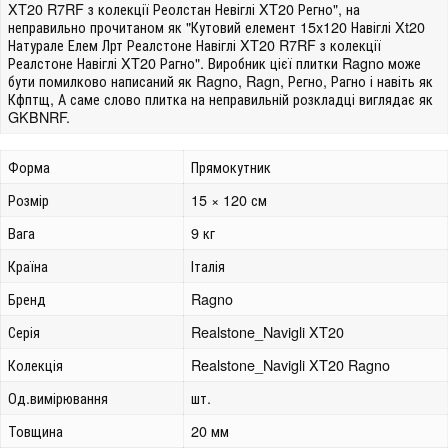
XT20 R7RF з колекції Реолстан Невіглі XT20 Регно", на
неправильно прочитаном як "Кутовий елемент 15x120 Навіглі Xt20
Натурале Елем Лрт Реалстоне Навіглі XT20 R7RF з колекції
Реалстоне Навіглі XT20 Рагно". Виробник цієї плитки Ragno може
бути помилково написаний як Ragno, Ragn, Регно, Рагно і навіть як
Кфптщ, А саме слово плитка на неправильній розкладці виглядає як
GKBNRF.
Форма
Прямокутник
Розмір
15 × 120 см
Вага
9 кг
Країна
Італія
Бренд
Ragno
Серія
Realstone_Navigli XT20
Колекція
Realstone_Navigli XT20 Ragno
Од.вимірювання
шт.
Товщина
20 мм