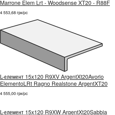
Marrone Elem Lrt - Woodsense XT20 - R88F
4 553,68 грн/pc
L-елемент 15x120 R9XV ArgentXt20Avorio
ElementoLRt Ragno Realstone ArgentXT20
4 555,00 грн/pc
L-елемент 15x120 R9XW ArgentXt20Sabbia