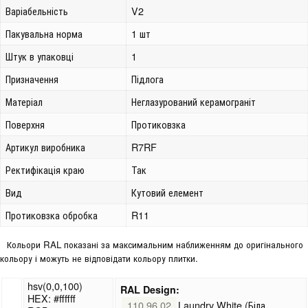
Варіабельність
V2
Пакувальна норма
1 шт
Штук в упаковці
1
Призначення
Підлога
Матеріал
Неглазурований керамограніт
Поверхня
Протиковзка
Артикул виробника
R7RF
Ректифікація краю
Так
Вид
Кутовий елемент
Протиковзка обробка
R11
Кольори RAL показані за максимальним наближенням до оригінального
кольору і можуть не відповідати кольору плитки.
hsv(0,0,100)
RAL Design:
HEX: #ffffff
110 96 02
Laundry White (Біла