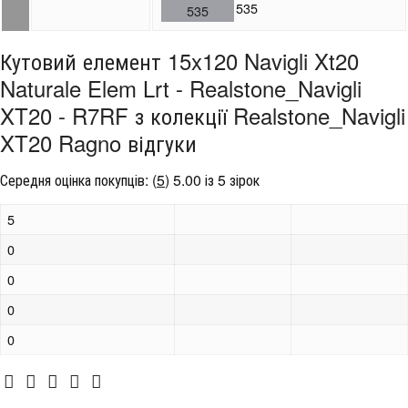
535
535
Кутовий елемент 15x120 Navigli Xt20
Naturale Elem Lrt - Realstone_Navigli
XT20 - R7RF з колекції Realstone_Navigli
XT20 Ragno відгуки
Середня оцінка покупців:
(
5
)
5.00 із 5 зірок
5
0
0
0
0