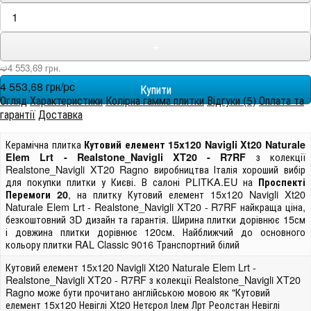
+
➫4 553,69 грн.
4 553,68 грн/pc
Огляд
Характеристики
Колірна гамма плитки
Відгуки (5)
Оплата та
гарантії
Доставка
Керамічна плитка
Кутовий елемент 15x120 Navigli Xt20 Naturale
з колекції
Elem Lrt - Realstone_Navigli XT20 - R7RF
Realstone_Navigli XT20 Ragno виробництва Італія хороший вибір
для покупки плитки у Києві. В салоні PLITKA.EU на
Проспекті
, на плитку Кутовий елемент 15x120 Navigli Xt20
Перемоги 20
Naturale Elem Lrt - Realstone_Navigli XT20 - R7RF найкраща ціна,
безкоштовний 3D дизайн та гарантія. Ширина плитки дорівнює 15см
і довжина плитки дорівнює 120см. Найближчий до основного
кольору плитки RAL Classic 9016 Транспортний білий
Кутовий елемент 15x120 Navigli Xt20 Naturale Elem Lrt -
Realstone_Navigli XT20 - R7RF з колекції Realstone_Navigli XT20
Ragno може бути прочитано англійською мовою як "Кутовий
елемент 15x120 Невіглі Xt20 Нетєрол Ілем Лрт Реолстан Невіглі