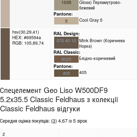
1035
Gloss) Перламутрово-
бежевий
Pantone:
Cool Gray 5
5
hsv(30,29,41)
RAL Design:
HEX: #69594a
070 40 10
Mink Brown (Коричнева
RGB: 105,89,74
Норка)
RAL Classic:
Блідно-коричневий
8025
Pantone:
405
405
Спецелемент Geo Liso W500DF9
5.2x35.5 Classic Feldhaus з колекції
Classic Feldhaus відгуки
Середня оцінка покупців:
(
3
)
4.67 із 5 зірок
2