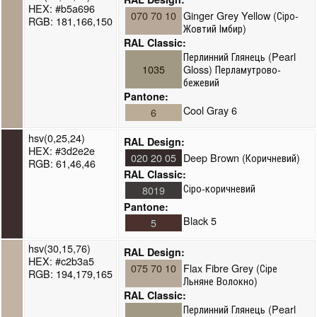
HEX: #b5a696
070 70 10
Ginger Grey Yellow (Сіро-
RGB: 181,166,150
Жовтий Імбир)
RAL Classic:
Перлинний Глянець (Pearl
1035
Gloss) Перламутрово-
бежевий
Pantone:
Cool Gray 6
6
hsv(0,25,24)
RAL Design:
HEX: #3d2e2e
020 20 05
Deep Brown (Коричневий)
RGB: 61,46,46
RAL Classic:
Сіро-коричневий
8019
Pantone:
Black 5
5
hsv(30,15,76)
RAL Design:
HEX: #c2b3a5
075 70 10
Flax Fibre Grey (Сіре
RGB: 194,179,165
Льняне Волокно)
RAL Classic:
Перлинний Глянець (Pearl