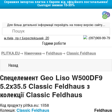
Справжня імпортна плитка з Європи від офіційного постачальника!
Сьогодні знижки 15-35%
Для більш детальної інформації перейдіть на повну версію сайту...
м.Київ
,
пр-т Берестейський, 20
(097)969-99-79
Години роботи
PLITKA.EU
→
Німеччина
→
Feldhaus
→
Classic Feldhaus
Назад
Спецелемент Geo Liso W500DF9
5.2x35.5 Classic Feldhaus з
колекції Classic Feldhaus
Код продукту plitka.eu:
1ll58
Колекція:
Classic Feldhaus
Feldhaus