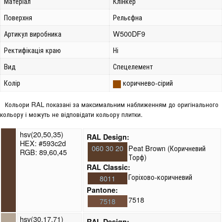
Матеріал
Клінкер
Поверхня
Рельєфна
Артикул виробника
W500DF9
Ректифікація краю
Ні
Вид
Спецелемент
Колір
коричнево-сірий
Кольори RAL показані за максимальним наближенням до оригінального
кольору і можуть не відповідати кольору плитки.
hsv(20,50,35)
RAL Design:
HEX: #593c2d
060 30 20
Peat Brown (Коричневий
RGB: 89,60,45
Торф)
RAL Classic:
Горіхово-коричневий
8011
Pantone:
7518
7518
hsv(30,17,71)
RAL Design: