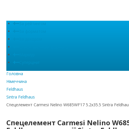
За рейтингом
За форматом
За декором
Сляби (великий формат)
Мармур
Суперціни!
Головна
Німеччина
Feldhaus
Sintra Feldhaus
Спецелемент Carmesi Nelino W685WF17 5.2x35.5 Sintra Feldhaus 
Спецелемент Carmesi Nelino W685W