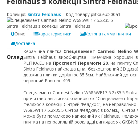
Feldhaus з колекції Sintra Feldhau
Колекція:
Sintra Feldhaus
Код товару plitka.eu:
200a1
Опис
Характеристики
Колірна гамма плитки
Доставка
Керамічна плитка
Спецелемент Carmesi Nelino W6
Огляд
Sintra Feldhaus виробництва Німеччина хороший в
PLITKA.EU на
Проспекті Перемоги 20
, на плитку С
Sintra Feldhaus найкраща ціна, безкоштовний 3D дизай
довжина плитки дорівнює 35.5см. Найближчий до осно
червоний Pantone 499.
Спецелемент Carmesi Nelino W685WF17 5.2x35.5 Sintra 
прочитано англійською мовою як "Спецелемент Карме
Фелдхос з колекції Сінтрєй Фелдхос", на неправильн
W685WF17 5.2x35.5 Сінтра Фелдхаус з колекції Сінтра 
може бути помилково написаний як Feldhaus, Фелдхос,
плитка на неправильній розкладці виглядає як GKBNR