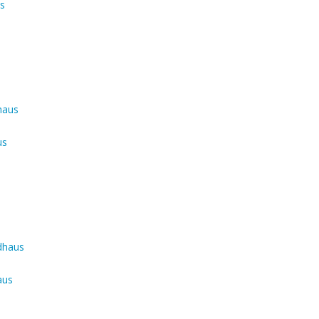
s
us
aus