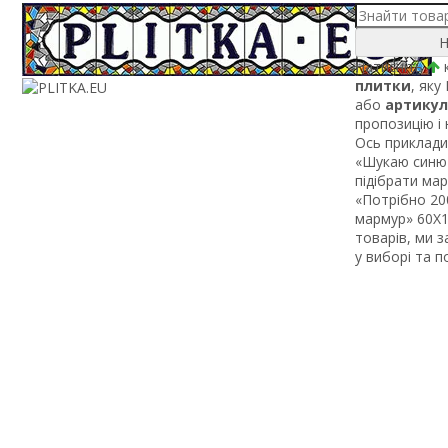
Н
Натисніть
к
плитки
, яку
або
артикул
пропозицію і
Ось приклади 
«Шукаю синю 
підібрати ма
«Потрібно 200
мармур» 60Х1 
товарів, ми 
у виборі та 