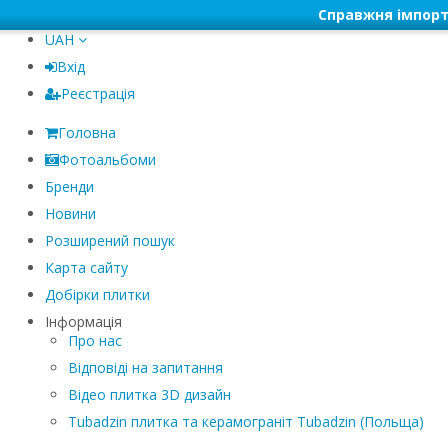
Справжня імпорт
UAH
Вхід
Реєстрація
Головна
Фотоальбоми
Бренди
Новини
Розширений пошук
Карта сайту
Добірки плитки
Інформація
Про нас
Відповіді на запитання
Відео плитка 3D дизайн
Tubadzin плитка та керамограніт Tubadzin (Польща)