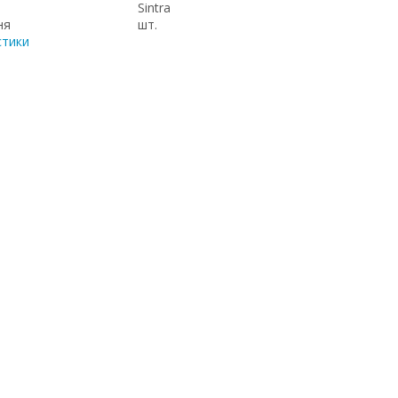
Sintra
ня
шт.
стики