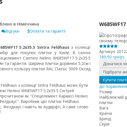
s
W685WF17
Відгуки
Оплата та гарантії
85WF17 5.2x35.5 Sintra Feldhaus
з колекції
Артикул:
2012
ибір для покупки плитки у Києві. В салоні
180,50 грн/pc
пецелемент Carmesi Nelino W685WF17 5.2x35.5
н та гарантія. Ширина плитки дорівнює 5.2см і
Дізнатися з
вного кольору плитки RAL Classic 3009 Оксид
Підібрати а
Купити плит
Feldhaus з колекції Sintra Feldhaus може бути
До порівнянн
жі Неліно W685WF17 5.2x35.5 Сінтрєй
Розмір
о прочитаном як "Спецелемент Кармесі Неліно
Найближчий д
Фелдхаус". Виробник цієї плитки Feldhaus
плитки
 Фелдхаус і навіть як Аудврфгі, А саме слово
Вага
F.
Країна
Бренд
Серія