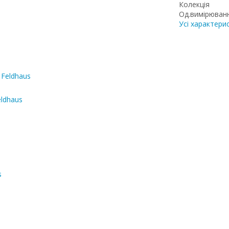
Колекція
Од.вимірюван
Усі характери
eldhaus