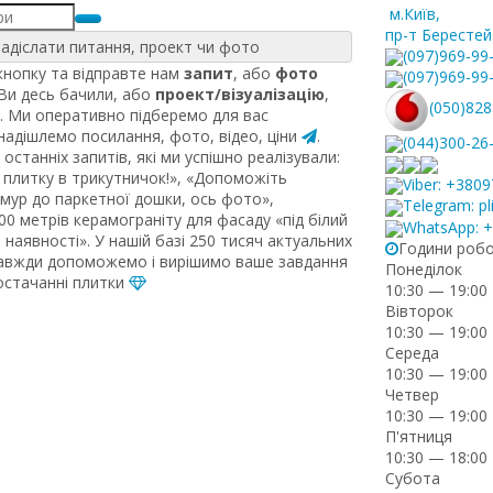
м.Київ
,
пр-т Берестей
адіслати питання, проект чи фото
(097)969-99
нопку та відправте нам
запит
, або
фото
(097)969-99
 Ви десь бачили, або
проект/візуалізацію
,
(050)828
. Ми оперативно підберемо для вас
 надішлемо посилання, фото, відео, ціни
.
(044)300-26
останніх запитів, які ми успішно реалізували:
плитку в трикутничок!», «Допоможіть
Viber: +380
рмур до паркетної дошки, ось фото»,
Telegram: pl
0 метрів керамограніту для фасаду «під білий
WhatsApp: 
наявності». У нашій базі 250 тисяч актуальних
Години роб
завжди допоможемо і вирішимо ваше завдання
Понеділок
постачанні плитки
10:30 — 19:00
Вівторок
10:30 — 19:00
Середа
10:30 — 19:00
Четвер
10:30 — 19:00
П'ятниця
10:30 — 18:00
Субота