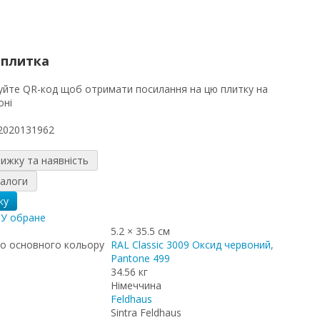
 плитка
2020131962
нижку та наявність
налоги
ку
я
У обране
5.2 × 35.5 см
о основного кольору
RAL Classic 3009 Оксид червоний,
Pantone 499
34.56 кг
Німеччина
Feldhaus
Sintra Feldhaus