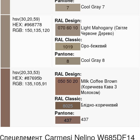
Pantone:
Cool Gray 7
7
hsv(30,20,59)
RAL Design:
HEX: #968778
070 60 10
Light Mahogany (Світле
RGB: 150,135,120
Червоне Дерево)
RAL Classic:
Сіро-бежевий
1019
Pantone:
Cool Gray 8
8
hsv(20,33,53)
RAL Design:
HEX: #87695b
050 50 20
Milk Coffee Brown
RGB: 135,105,91
(Коричнева Кава З
Молоком)
RAL Classic:
Блідно-коричневий
8025
Pantone:
437
437
Спецелемент Carmesi Nelino W685DF14