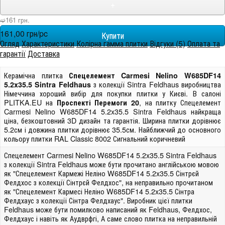
+
➫161 грн.
161,00 грн/pc
Огляд
Характеристики
Колірна гамма плитки
Відгуки (5)
Оплата та
гарантії
Доставка
Керамічна плитка
Спецелемент Carmesi Nelino W685DF14
з колекції Sintra Feldhaus виробництва
5.2x35.5 Sintra Feldhaus
Німеччина хороший вибір для покупки плитки у Києві. В салоні
PLITKA.EU на
, на плитку Спецелемент
Проспекті Перемоги 20
Carmesi Nelino W685DF14 5.2x35.5 Sintra Feldhaus найкраща
ціна, безкоштовний 3D дизайн та гарантія. Ширина плитки дорівнює
5.2см і довжина плитки дорівнює 35.5см. Найближчий до основного
кольору плитки RAL Classic 8002 Сигнальний коричневий
Спецелемент Carmesi Nelino W685DF14 5.2x35.5 Sintra Feldhaus
з колекції Sintra Feldhaus може бути прочитано англійською мовою
як "Спецелемент Кармежі Неліно W685DF14 5.2x35.5 Сінтрєй
Фелдхос з колекції Сінтрєй Фелдхос", на неправильно прочитаном
як "Спецелемент Кармесі Неліно W685DF14 5.2x35.5 Сінтра
Фелдхаус з колекції Сінтра Фелдхаус". Виробник цієї плитки
Feldhaus може бути помилково написаний як Feldhaus, Фелдхос,
Фелдхаус і навіть як Аудврфгі, А саме слово плитка на неправильній