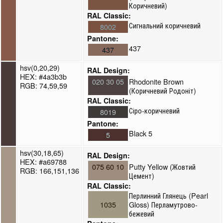
Коричневий)
RAL Classic:
Сигнальний коричневий
8002
Pantone:
437
437
hsv(0,20,29)
RAL Design:
HEX: #4a3b3b
020 30 05
Rhodonite Brown
RGB: 74,59,59
(Коричневий Родоніт)
RAL Classic:
Сіро-коричневий
8019
Pantone:
Black 5
5
hsv(30,18,65)
RAL Design:
HEX: #a69788
075 60 10
Putty Yellow (Жовтий
RGB: 166,151,136
Цемент)
RAL Classic:
Перлинний Глянець (Pearl
1035
Gloss) Перламутрово-
бежевий