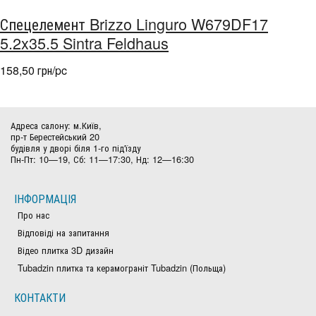
Спецелемент Brizzo Linguro W679DF17
5.2x35.5 Sintra Feldhaus
158,50 грн/pc
Адреса салону: м.Київ,
пр-т Берестейський 20
будівля у дворі біля 1-го під'їзду
Пн-Пт: 10—19, Сб: 11—17:30, Нд: 12—16:30
ІНФОРМАЦІЯ
Про нас
Відповіді на запитання
Відео плитка 3D дизайн
Tubadzin плитка та керамограніт Tubadzin (Польща)
КОНТАКТИ