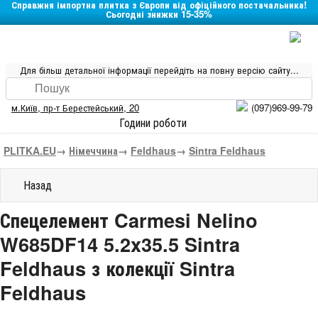
Справжня імпортна плитка з Європи від офіційного постачальника!
Сьогодні знижки 15-35%
Для більш детальної інформації перейдіть на повну версію сайту...
м.Київ
,
пр-т Берестейський, 20
(097)969-99-79
Години роботи
PLITKA.EU
→
Німеччина
→
Feldhaus
→
Sintra Feldhaus
Назад
Спецелемент Carmesi Nelino
W685DF14 5.2x35.5 Sintra
Feldhaus з колекції Sintra
Feldhaus