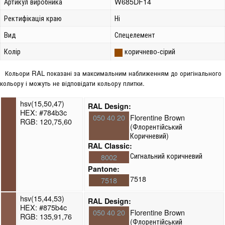
Артикул виробника
W685DF14
Ректифікація краю
Ні
Вид
Спецелемент
Колір
коричнево-сірий
Кольори RAL показані за максимальним наближенням до оригінального
кольору і можуть не відповідати кольору плитки.
hsv(15,50,47)
RAL Design:
HEX: #784b3c
050 40 20
Florentine Brown
RGB: 120,75,60
(Флорентійський
Коричневий)
RAL Classic:
Сигнальний коричневий
8002
Pantone:
7518
7518
hsv(15,44,53)
RAL Design:
HEX: #875b4c
050 40 20
Florentine Brown
RGB: 135,91,76
(Флорентійський