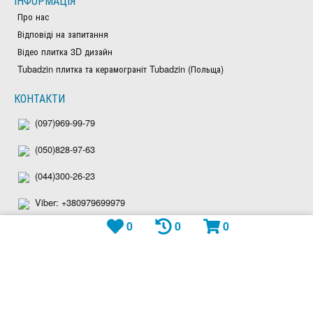
ІНФОРМАЦІЯ
Про нас
Відповіді на запитання
Відео плитка 3D дизайн
Tubadzin плитка та керамограніт Tubadzin (Польща)
КОНТАКТИ
(097)969-99-79
(050)828-97-63
(044)300-26-23
Viber: +380979699979
0
0
0
Telegram: plitka_eu
WhatsApp: +380979699979
shop@plitka.eu