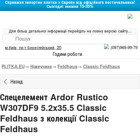
Справжня імпортна плитка з Європи від офіційного постачальника!
Сьогодні знижки 15-35%
Для більш детальної інформації перейдіть на повну версію сайту...
м.Київ
,
пр-т Берестейський, 20
(097)969-99-79
Години роботи
PLITKA.EU
→
Німеччина
→
Feldhaus
→
Classic Feldhaus
Назад
Спецелемент Ardor Rustico
W307DF9 5.2x35.5 Classic
Feldhaus з колекції Classic
Feldhaus