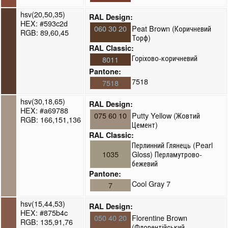
hsv(20,50,35)
RAL Design:
HEX: #593c2d
060 30 20
Peat Brown (Коричневий
RGB: 89,60,45
Торф)
RAL Classic:
Горіхово-коричневий
8011
Pantone:
7518
7518
hsv(30,18,65)
RAL Design:
HEX: #a69788
075 60 10
Putty Yellow (Жовтий
RGB: 166,151,136
Цемент)
RAL Classic:
Перлинний Глянець (Pearl
1035
Gloss) Перламутрово-
бежевий
Pantone:
Cool Gray 7
7
hsv(15,44,53)
RAL Design:
HEX: #875b4c
050 40 20
Florentine Brown
RGB: 135,91,76
(Флорентійський