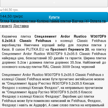
+
➫144,50 грн.
144,50 грн/pc
Огляд
Характеристики
Колірна гамма плитки
Відгуки (4)
Оплата та
гарантії
Доставка
Керамічна плитка
Спецелемент Ardor Rustico W307DF9
з колекції Classic Feldhaus
5.2x35.5 Classic Feldhaus
виробництва Німеччина хороший вибір для покупки плитки у
Києві. В салоні PLITKA.EU на
, на плитку
Проспекті Перемоги 20
Спецелемент Ardor Rustico W307DF9 5.2x35.5 Classic Feldhaus
найкраща ціна, безкоштовний 3D дизайн та гарантія. Ширина плитки
дорівнює 5.2см і довжина плитки дорівнює 35.5см. Найближчий до
основного кольору плитки RAL Classic 3009 Оксид червоний
Спецелемент Ardor Rustico W307DF9 5.2x35.5 Classic Feldhaus з
колекції Classic Feldhaus може бути прочитано англійською мовою
як "Спецелемент Ардор Р'юстіко W307DF9 5.2x35.5 Клесшік
Фелдхос з колекції Клесшік Фелдхос", на неправильно прочитаном
як "Спецелемент Ардор Рустіко W307DF9 5.2x35.5 Классіс
Фелдхаус з колекції Классіс Фелдхаус". Виробник цієї плитки
Feldhaus може бути помилково написаний як Feldhaus, Фелдхос,
Фелдхаус і навіть як Аудврфгі, А саме слово плитка на неправильній