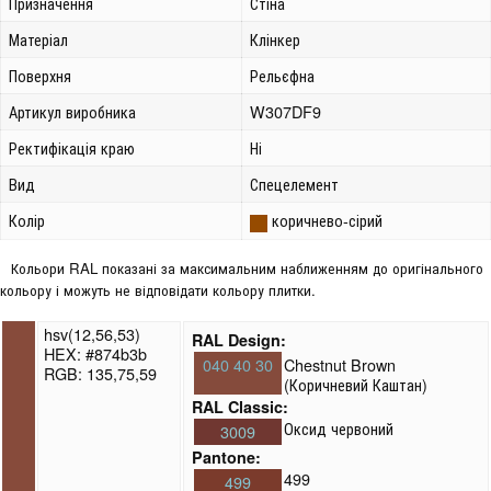
Призначення
Стіна
Матеріал
Клінкер
Поверхня
Рельєфна
Артикул виробника
W307DF9
Ректифікація краю
Ні
Вид
Спецелемент
Колір
коричнево-сірий
Кольори RAL показані за максимальним наближенням до оригінального
кольору і можуть не відповідати кольору плитки.
hsv(12,56,53)
RAL Design:
HEX: #874b3b
040 40 30
Chestnut Brown
RGB: 135,75,59
(Коричневий Каштан)
RAL Classic:
Оксид червоний
3009
Pantone:
499
499