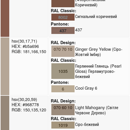
Коричневий)
RAL Classic:
Сигнальний коричневий
8002
Pantone:
437
437
hsv(30,17,71)
RAL Design:
HEX: #b5a696
070 70 10
Ginger Grey Yellow (Сіро-
RGB: 181,166,150
Жовтий Імбир)
RAL Classic:
Перлинний Глянець (Pearl
1035
Gloss) Перламутрово-
бежевий
Pantone:
Cool Gray 6
6
hsv(30,20,59)
RAL Design:
HEX: #968778
070 60 10
Light Mahogany (Світле
RGB: 150,135,120
Червоне Дерево)
RAL Classic:
Сіро-бежевий
1019